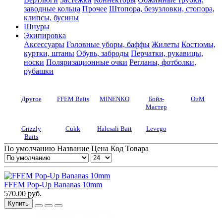
заводные кольца
Прочее
Штопора, безузловки, стопора,
клипсы, бусины
Шнуры
Экипировка
Аксессуары
Головные уборы, баффы
Жилеты
Костюмы,
куртки, штаны
Обувь, заброды
Перчатки, рукавицы,
носки
Поляризационные очки
Регланы, фотболки,
рубашки
Другое
FFEM Baits
MINENKO
Бойл-
ОиМ
Мастер
Grizzly
Cukk
Halcsali Bait
Levego
Baits
По умолчанию
Название
Цена
Код Товара
FFEM Pop-Up Bananas 10mm
570.00 руб.
Купить