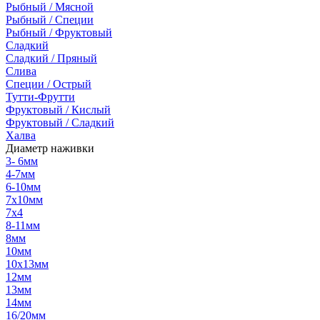
Рыбный / Мясной
Рыбный / Специи
Рыбный / Фруктовый
Сладкий
Сладкий / Пряный
Слива
Специи / Острый
Тутти-Фрутти
Фруктовый / Кислый
Фруктовый / Сладкий
Халва
Диаметр наживки
3- 6мм
4-7мм
6-10мм
7х10мм
7х4
8-11мм
8мм
10мм
10х13мм
12мм
13мм
14мм
16/20мм