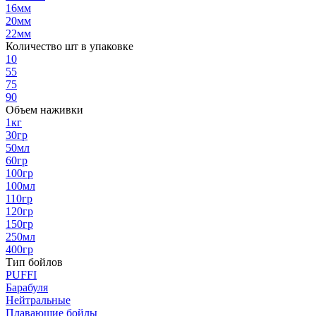
16мм
20мм
22мм
Количество шт в упаковке
10
55
75
90
Объем наживки
1кг
30гр
50мл
60гр
100гр
100мл
110гр
120гр
150гр
250мл
400гр
Тип бойлов
PUFFI
Барабуля
Нейтральные
Плавающие бойлы