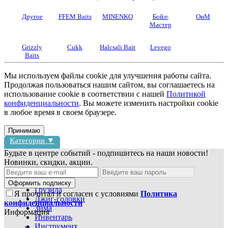
Другое
FFEM Baits
MINENKO
Бойл-
ОиМ
Мастер
Grizzly
Cukk
Halcsali Bait
Levego
Baits
Мы используем файлы cookie для улучшения работы сайта.
Продолжая пользоваться нашим сайтом, вы соглашаетесь на
использование cookie в соответствии с нашей
Политикой
конфиденциальности
. Вы можете изменить настройки cookie
в любое время в своем браузере.
Принимаю
Категории ▼
Будьте в центре событий - подпишитесь на наши новости!
Новинки, скидки, акции.
Блесны
Воблеры
Оформить подписку
Грузила
Я прочитал и согласен с условиями
Политика
Джиг-головки
конфиденциальности
Зима
Информация
Инвентарь
Инструмент