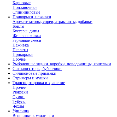
Карповые
Поплавочные
Спиннинговые
Прикормки, наживки
Ароматизаторы, спреи, атрактанты, добавки
Бойлы
Бустеры, дипы
Живая наживка
Зерновые смеси
Наживка
Пеллеты
Прикормка
Прочее
Рыболовные ящики, коробки, поводочницы, кошельки
Сигнализаторы, бубенчики
Силиконовые приманки
Стримеры и мушки
Транспортировка и хранение
Прочее
Рюкзаки
Сумки
Тубусы
Чехлы
Удилища
Вершинки к удилищам