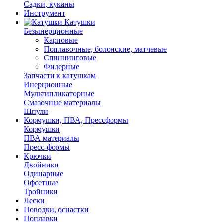
Садки, куканы
Инструмент
Катушки
Безынерционные
Карповые
Поплавочные, болонские, матчевые
Спиннинговые
Фидерные
Запчасти к катушкам
Инерционные
Мультипликаторные
Смазочные материалы
Шпули
Кормушки, ПВА, Прессформы
Кормушки
ПВА материалы
Пресс-формы
Крючки
Двойники
Одинарные
Офсетные
Тройники
Лески
Поводки, оснастки
Поплавки