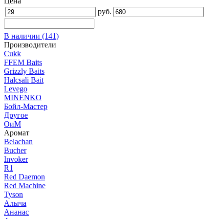
Цена
руб.
В наличии
(141)
Производители
Cukk
FFEM Baits
Grizzly Baits
Halcsali Bait
Levego
MINENKO
Бойл-Мастер
Другое
ОиМ
Аромат
Belachan
Bucher
Invoker
R1
Red Dаеmon
Red Machine
Tyson
Алыча
Ананас