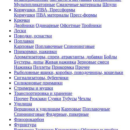
Мультипликаторные
Смазочные материалы
Шпули
Кормушки, ПВА, Прессформы
Кормушки
ПВА материалы
Пресс-формы
Крючки
Двойники
Одинарные
Офсетные
Тройники
Лески
Поводки, оснастки
Поплавки
Карповые
Поплавочные
Спиннинговые
Прикормки, наживки
Ароматизаторы, спреи, атрактанты, добавки
Бойлы
Бустеры, дипы
Живая наживка
Зерновые смеси
Наживка
Пеллеты
Прикормка
Прочее
Рыболовные ящики, коробки, поводочницы, кошельки
Сигнализаторы, бубенчики
Силиконовые приманки
Стримеры и мушки
Транспортировка и хранение
Прочее
Рюкзаки
Сумки
Тубусы
Чехлы
Удилища
Вершинки к удилищам
Карповые
Поплавочные
Спиннинговые
Фидерные, пикерные
Флюорокарбон
Фурнитура
Вертлюги
Застежки
Коннекторы
Обжимные трубки,