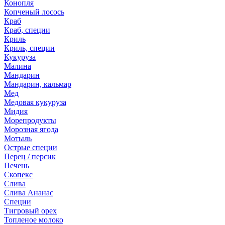
Конопля
Копченый лосось
Краб
Краб, специи
Криль
Криль, специи
Кукуруза
Малина
Мандарин
Мандарин, кальмар
Мед
Медовая кукуруза
Мидия
Морепродукты
Морозная ягода
Мотыль
Острые специи
Перец / персик
Печень
Скопекс
Слива
Слива Ананас
Специи
Тигровый орех
Топленое молоко