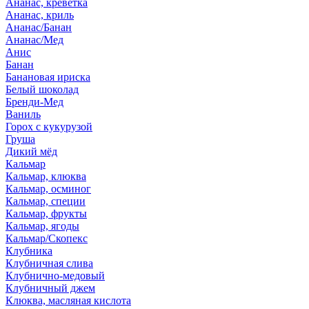
Ананас, креветка
Ананас, криль
Ананас/Банан
Ананас/Мед
Анис
Банан
Банановая ириска
Белый шоколад
Бренди-Мед
Ваниль
Горох с кукурузой
Груша
Дикий мёд
Кальмар
Кальмар, клюква
Кальмар, осминог
Кальмар, специи
Кальмар, фрукты
Кальмар, ягоды
Кальмар/Скопекс
Клубника
Клубничная слива
Клубнично-медовый
Клубничный джем
Клюква, масляная кислота