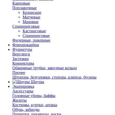
Карповые
Поплавочные
Болонские
Матчевые
Маховые
Спиннинговые
Кастинговые
Спиннинговые
Фидерные, пикерные
Флюорокарбон
Фурнитура
Вертлюги
Застежки
Коннекторы
Обжимные трубки, заводные кольца
Прочее
Штопора, безузловки, стопора, клипсы, бусины
Шнуры
Экипировка
Аксессуары
Головные уборы, баффы
Жилеты
Костюмы, куртки, штаны
Обувь, заброды
Перчатки, рукавицы, носки