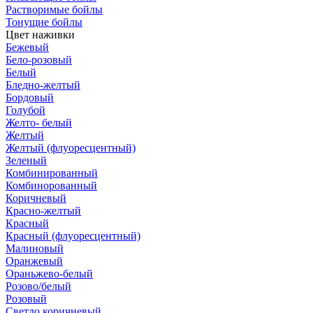
Растворимые бойлы
Тонущие бойлы
Цвет наживки
Бежевый
Бело-розовый
Белый
Бледно-желтый
Бордовый
Голубой
Желто- белый
Желтый
Желтый (флуоресцентный)
Зеленый
Комбинированный
Комбинорованный
Коричневый
Красно-желтый
Красный
Красный (флуоресцентный)
Малиновый
Оранжевый
Ораньжево-белый
Розово/белый
Розовый
Светло коричневый