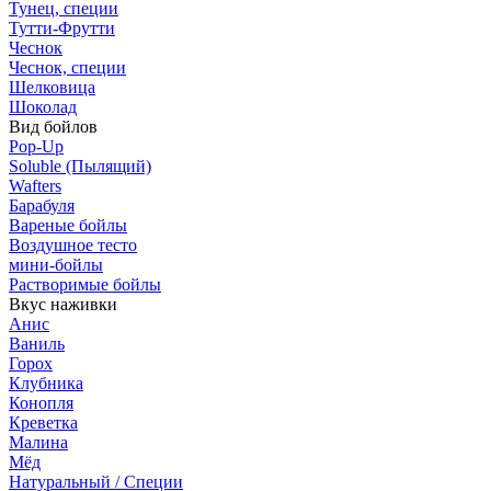
Тунец, специи
Тутти-Фрутти
Чеснок
Чеснок, специи
Шелковица
Шоколад
Вид бойлов
Pop-Up
Soluble (Пылящий)
Wafters
Барабуля
Вареные бойлы
Воздушное тесто
мини-бойлы
Растворимые бойлы
Вкус наживки
Анис
Ваниль
Горох
Клубника
Конопля
Креветка
Малина
Мёд
Натуральный / Специи