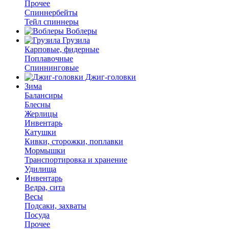
Прочее
Спиннербейты
Тейл спиннеры
Воблеры
Грузила
Карповые, фидерные
Поплавочные
Спиннинговые
Джиг-головки
Зима
Балансиры
Блесны
Жерлицы
Инвентарь
Катушки
Кивки, сторожки, поплавки
Мормышки
Транспортировка и хранение
Удилища
Инвентарь
Ведра, сита
Весы
Подсаки, захваты
Посуда
Прочее