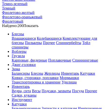
Темно-зеленый
Темный
Фиолетово-желтый
Фиолетово-ораньжевый
Фиолетовый
Найдено:
200
Показать
Блесны
Вращающиеся
Колебающиеся
Комплектующие для
блесны
Пилькеры
Прочее
Спиннербейты
Тейл
спиннеры
Воблеры
Грузила
Карповые, фидерные
Поплавочные
Спиннинговые
Джиг-головки
Зима
Балансиры
Блесны
Жерлицы
Инвентарь
Катушки
Кивки, сторожки, поплавки
Мормышки
Транспортировка и хранение
Удилища
Инвентарь
Ведра, сита
Весы
Подсаки, захваты
Посуда
Прочее
Садки, куканы
Инструмент
Катушки
Безынерционные
Запчасти к катушкам
Инерционные