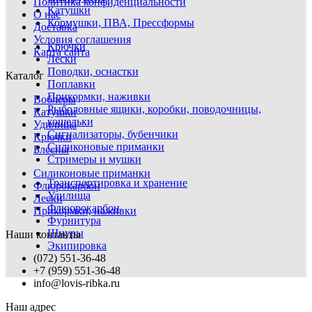
Политика конфиденциальности
Катушки
О нас
Кормушки, ПВА, Прессформы
Доставка
Условия соглашения
Крючки
Карта сайта
Лески
Поводки, оснастки
Каталог
Поплавки
Прикормки, наживки
Воблеры
Рыболовные ящики, коробки, поводочницы,
Катушки
кошельки
Удилища
Сигнализаторы, бубенчики
Крючки
Силиконовые приманки
Блесны
Стримеры и мушки
Силиконовые приманки
Транспортировка и хранение
Флюрокарбон
Удилища
Лески
Флюорокарбон
Прикормки, наживки
Фурнитура
Шнуры
Наши контакты
Экипировка
(072) 551-36-48
+7 (959) 551-36-48
info@lovis-ribka.ru
Наш адрес