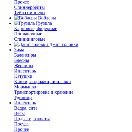
Прочее
Спиннербейты
Тейл спиннеры
Воблеры
Грузила
Карповые, фидерные
Поплавочные
Спиннинговые
Джиг-головки
Зима
Балансиры
Блесны
Жерлицы
Инвентарь
Катушки
Кивки, сторожки, поплавки
Мормышки
Транспортировка и хранение
Удилища
Инвентарь
Ведра, сита
Весы
Подсаки, захваты
Посуда
Прочее