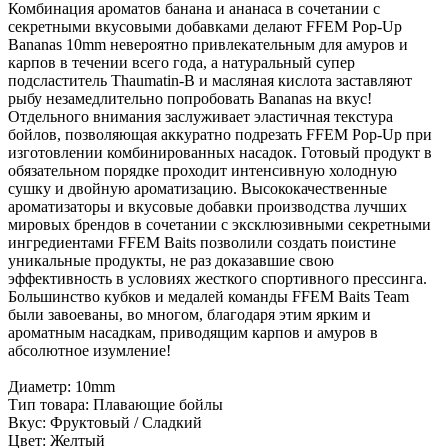
Комбинация ароматов банана и ананаса в сочетании с
секретными вкусовыми добавками делают FFEM Pop-Up
Bananas 10mm невероятно привлекательным для амуров и
карпов в течении всего года, а натуральный супер
подсластитель Thaumatin-B и масляная кислота заставляют
рыбу незамедлительно попробовать Bananas на вкус!
Отдельного внимания заслуживает эластичная текстура
бойлов, позволяющая аккуратно подрезать FFEM Pop-Up при
изготовлении комбинированных насадок. Готовый продукт в
обязательном порядке проходит интенсивную холодную
сушку и двойную ароматизацию. Высококачественные
ароматизаторы и вкусовые добавки производства лучших
мировых брендов в сочетании с эксклюзивными секретными
ингредиентами FFEM Baits позволили создать поистине
уникальные продукты, не раз доказавшие свою
эффективность в условиях жесткого спортивного прессинга.
Большинство кубков и медалей команды FFEM Baits Team
были завоеваны, во многом, благодаря этим ярким и
ароматным насадкам, приводящим карпов и амуров в
абсолютное изумление!
Диаметр: 10mm
Тип товара: Плавающие бойлы
Вкус: Фруктовый / Сладкий
Цвет: Желтый