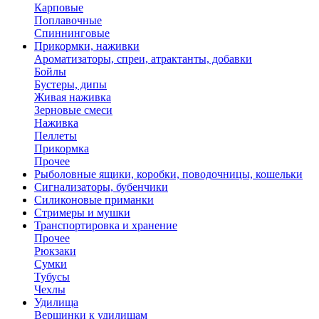
Карповые
Поплавочные
Спиннинговые
Прикормки, наживки
Ароматизаторы, спреи, атрактанты, добавки
Бойлы
Бустеры, дипы
Живая наживка
Зерновые смеси
Наживка
Пеллеты
Прикормка
Прочее
Рыболовные ящики, коробки, поводочницы, кошельки
Сигнализаторы, бубенчики
Силиконовые приманки
Стримеры и мушки
Транспортировка и хранение
Прочее
Рюкзаки
Сумки
Тубусы
Чехлы
Удилища
Вершинки к удилищам