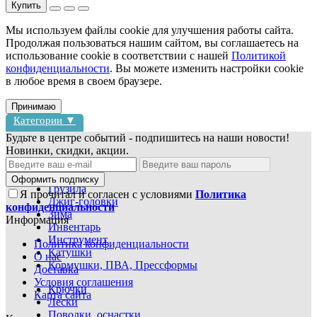
Купить
Мы используем файлы cookie для улучшения работы сайта.
Продолжая пользоваться нашим сайтом, вы соглашаетесь на
использование cookie в соответствии с нашей
Политикой
конфиденциальности
. Вы можете изменить настройки cookie
в любое время в своем браузере.
Принимаю
Категории ▼
Будьте в центре событий - подпишитесь на наши новости!
Новинки, скидки, акции.
Блесны
Воблеры
Оформить подписку
Грузила
Я прочитал и согласен с условиями
Политика
Джиг-головки
конфиденциальности
Зима
Информация
Инвентарь
Инструмент
Политика конфиденциальности
Катушки
О нас
Кормушки, ПВА, Прессформы
Доставка
Условия соглашения
Крючки
Карта сайта
Лески
Поводки, оснастки