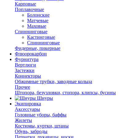
Карповые
Поплавочные
Болонские
Матчевые
Маховые
Спиннинговые
Кастинговые
Спиннинговые
Фидерные, пикерные
Флюорокарбон
Фурнитура
Вертлюги
Застежки
Коннекторы
Обжимные трубки, заводные кольца
Прочее
Штопора, безузловки, стопора, клипсы, бусины
Шнуры
Экипировка
Аксессуары
Головные уборы, баффы
Жилеты
Костюмы, куртки, штаны
Обувь, заброды
Перчатки, рукавицы, носки