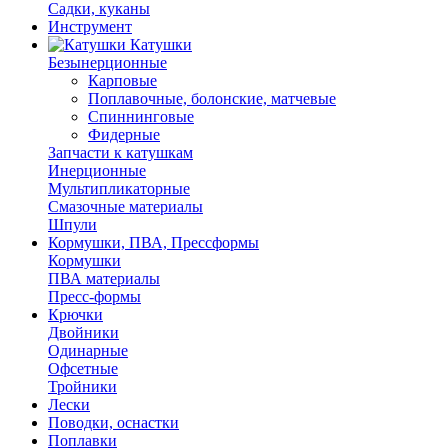
Садки, куканы
Инструмент
Катушки
Безынерционные
Карповые
Поплавочные, болонские, матчевые
Спиннинговые
Фидерные
Запчасти к катушкам
Инерционные
Мультипликаторные
Смазочные материалы
Шпули
Кормушки, ПВА, Прессформы
Кормушки
ПВА материалы
Пресс-формы
Крючки
Двойники
Одинарные
Офсетные
Тройники
Лески
Поводки, оснастки
Поплавки