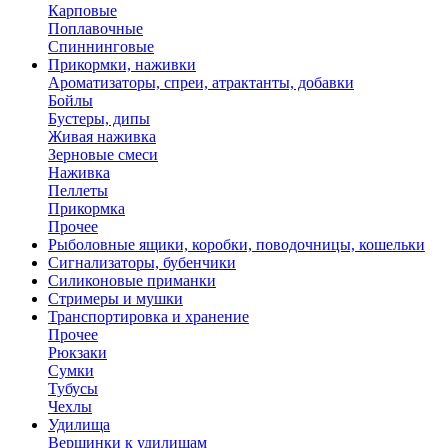
Карповые
Поплавочные
Спиннинговые
Прикормки, наживки
Ароматизаторы, спреи, атрактанты, добавки
Бойлы
Бустеры, дипы
Живая наживка
Зерновые смеси
Наживка
Пеллеты
Прикормка
Прочее
Рыболовные ящики, коробки, поводочницы, кошельки
Сигнализаторы, бубенчики
Силиконовые приманки
Стримеры и мушки
Транспортировка и хранение
Прочее
Рюкзаки
Сумки
Тубусы
Чехлы
Удилища
Вершинки к удилищам