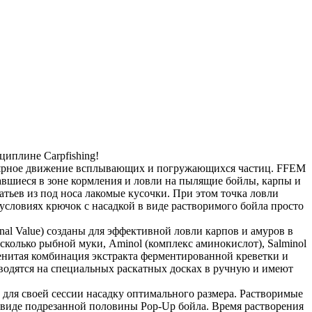
циплине Carpfishing!
улярное движение всплывающих и погружающихся частиц. FFEM
азавшиеся в зоне кормления и ловли на пылящие бойлы, карпы и
тьев из под носа лакомые кусочки. При этом точка ловли
условиях крючок с насадкой в виде растворимого бойла просто
al Value) созданы для эффективной ловли карпов и амуров в
сколько рыбной муки, Aminol (комплекс аминокислот), Salminol
менитая комбинация экстракта ферментированной креветки и
водятся на специальных раскатных досках в ручную и имеют
 для своей сессии насадку оптимального размера. Растворимые
 виде подрезанной половины Pop-Up бойла. Время растворения