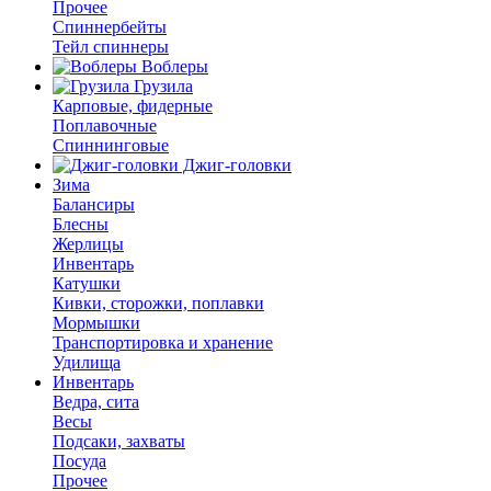
Прочее
Спиннербейты
Тейл спиннеры
Воблеры
Грузила
Карповые, фидерные
Поплавочные
Спиннинговые
Джиг-головки
Зима
Балансиры
Блесны
Жерлицы
Инвентарь
Катушки
Кивки, сторожки, поплавки
Мормышки
Транспортировка и хранение
Удилища
Инвентарь
Ведра, сита
Весы
Подсаки, захваты
Посуда
Прочее