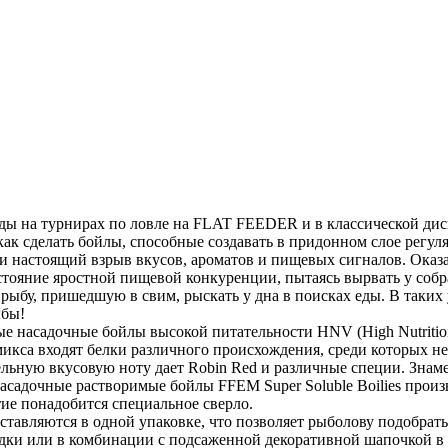
анды на турнирах по ловле на FLAT FEEDER и в классической дис
ак сделать бойлы, способные создавать в придонном слое рег
 ловли настоящий взрыв вкусов, ароматов и пищевых сигналов. Ок
тояние яростной пищевой конкуренции, пытаясь вырвать у собра
рыбу, пришедшую в свим, рыскать у дна в поисках еды. В таких 
ыбы!
ые насадочные бойлы высокой питательности HNV (High Nutrition
икса входят белки различного происхождения, среди которых не
ельную вкусовую ноту дает Robin Red и различные специи. Зна
асадочные растворимые бойлы FFEM Super Soluble Boilies произ
тие понадобится специальное сверло.
ставляются в одной упаковке, что позволяет рыболову подобрать
адки или в комбинации с подсаженной декоративной шапочкой в