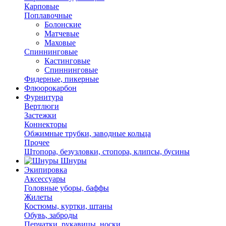
Карповые
Поплавочные
Болонские
Матчевые
Маховые
Спиннинговые
Кастинговые
Спиннинговые
Фидерные, пикерные
Флюорокарбон
Фурнитура
Вертлюги
Застежки
Коннекторы
Обжимные трубки, заводные кольца
Прочее
Штопора, безузловки, стопора, клипсы, бусины
Шнуры
Экипировка
Аксессуары
Головные уборы, баффы
Жилеты
Костюмы, куртки, штаны
Обувь, заброды
Перчатки, рукавицы, носки