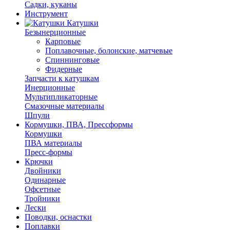
Садки, куканы
Инструмент
Катушки
Безынерционные
Карповые
Поплавочные, болонские, матчевые
Спиннинговые
Фидерные
Запчасти к катушкам
Инерционные
Мультипликаторные
Смазочные материалы
Шпули
Кормушки, ПВА, Прессформы
Кормушки
ПВА материалы
Пресс-формы
Крючки
Двойники
Одинарные
Офсетные
Тройники
Лески
Поводки, оснастки
Поплавки