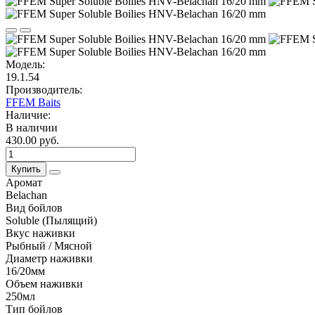
Модель:
19.1.54
Производитель:
FFEM Baits
Наличие:
В наличии
430.00 руб.
Купить
Аромат
Belachan
Вид бойлов
Soluble (Пылящий)
Вкус наживки
Рыбный / Мясной
Диаметр наживки
16/20мм
Объем наживки
250мл
Тип бойлов