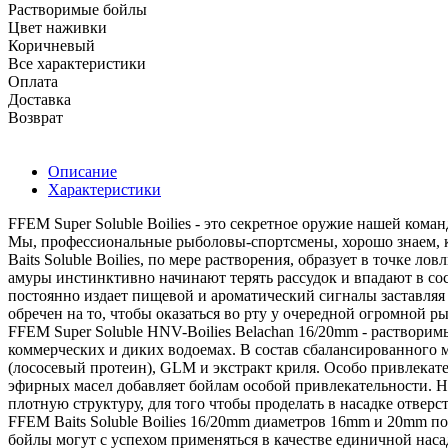
Растворимые бойлы
Цвет наживки
Коричневый
Все характеристики
Оплата
Доставка
Возврат
Описание
Характеристики
FFEM Super Soluble Boilies - это секретное оружие нашей ком
Мы, профессиональные рыболовы-спортсмены, хорошо знаем, к
Baits Soluble Boilies, по мере растворения, образует в точке
амуры инстинктивно начинают терять рассудок и впадают в сос
постоянно издает пищевой и ароматический сигналы заставляя 
обречен на то, чтобы оказаться во рту у очередной огромной р
FFEM Super Soluble HNV-Boilies Belachan 16/20mm - растворим
коммерческих и диких водоемах. В состав сбалансированного м
(лососевый протеин), GLM и экстракт криля. Особо привлекат
эфирных масел добавляет бойлам особой привлекательности. Н
плотную структуру, для того чтобы проделать в насадке отверс
FFEM Baits Soluble Boilies 16/20mm диаметров 16mm и 20mm по
бойлы могут с успехом применяться в качестве единичной нас