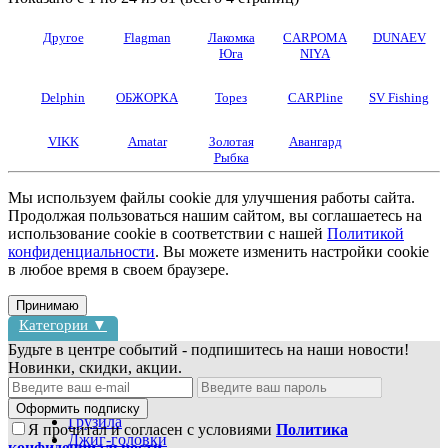
Другое
Flagman
Лакомка
CARPOMA
DUNAEV
Юга
NIYA
Delphin
ОБЖОРКА
Торез
CARPline
SV Fishing
VIKK
Amatar
Золотая
Авангард
Рыбка
Мы используем файлы cookie для улучшения работы сайта.
Продолжая пользоваться нашим сайтом, вы соглашаетесь на
использование cookie в соответствии с нашей
Политикой
конфиденциальности
. Вы можете изменить настройки cookie
в любое время в своем браузере.
Принимаю
Категории ▼
Будьте в центре событий - подпишитесь на наши новости!
Новинки, скидки, акции.
Блесны
Воблеры
Оформить подписку
Грузила
Я прочитал и согласен с условиями
Политика
Джиг-головки
конфиденциальности