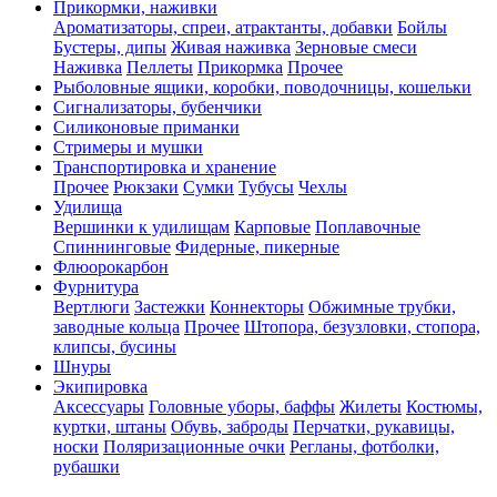
Прикормки, наживки
Ароматизаторы, спреи, атрактанты, добавки
Бойлы
Бустеры, дипы
Живая наживка
Зерновые смеси
Наживка
Пеллеты
Прикормка
Прочее
Рыболовные ящики, коробки, поводочницы, кошельки
Сигнализаторы, бубенчики
Силиконовые приманки
Стримеры и мушки
Транспортировка и хранение
Прочее
Рюкзаки
Сумки
Тубусы
Чехлы
Удилища
Вершинки к удилищам
Карповые
Поплавочные
Спиннинговые
Фидерные, пикерные
Флюорокарбон
Фурнитура
Вертлюги
Застежки
Коннекторы
Обжимные трубки,
заводные кольца
Прочее
Штопора, безузловки, стопора,
клипсы, бусины
Шнуры
Экипировка
Аксессуары
Головные уборы, баффы
Жилеты
Костюмы,
куртки, штаны
Обувь, заброды
Перчатки, рукавицы,
носки
Поляризационные очки
Регланы, фотболки,
рубашки