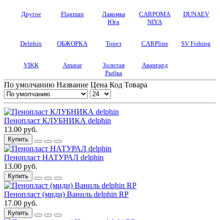
Другое
Flagman
Лакомка
CARPOMA
DUNAEV
Юга
NIYA
Delphin
ОБЖОРКА
Торез
CARPline
SV Fishing
VIKK
Amatar
Золотая
Авангард
Рыбка
По умолчанию
Название
Цена
Код Товара
Пенопласт КЛУБНИКА delphin
13.00 руб.
Купить
Пенопласт НАТУРАЛ delphin
13.00 руб.
Купить
Пенопласт (миди) Ваниль delphin RP
17.00 руб.
Купить