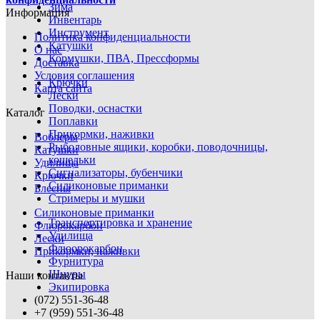
Зима
Информация
Инвентарь
Инструмент
Политика конфиденциальности
Катушки
О нас
Кормушки, ПВА, Прессформы
Доставка
Условия соглашения
Крючки
Карта сайта
Лески
Поводки, оснастки
Каталог
Поплавки
Прикормки, наживки
Воблеры
Рыболовные ящики, коробки, поводочницы,
Катушки
кошельки
Удилища
Сигнализаторы, бубенчики
Крючки
Силиконовые приманки
Блесны
Стримеры и мушки
Силиконовые приманки
Транспортировка и хранение
Флюрокарбон
Удилища
Лески
Флюорокарбон
Прикормки, наживки
Фурнитура
Шнуры
Наши контакты
Экипировка
(072) 551-36-48
+7 (959) 551-36-48