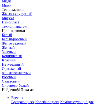
Миди
Мини
Тип наживки
Жмых кукурузный
Макуха
Пенопласт
Технопланктон
Цвет наживки
Белый
Белый/розовый
Желто-зеленый
Желтый
Зеленый
Коричневый
Красный
Натуральный
Оранжевый
раньжево-желтый
Розовый
Салатовый
Сиренево-белый
Найдено:
81
Показать
Блесны
Вращающиеся
Колебающиеся
Комплектующие для