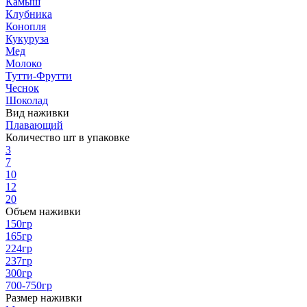
Камыш
Клубника
Конопля
Кукуруза
Мед
Молоко
Тутти-Фрутти
Чеснок
Шоколад
Вид наживки
Плавающий
Количество шт в упаковке
3
7
10
12
20
Объем наживки
150гр
165гр
224гр
237гр
300гр
700-750гр
Размер наживки