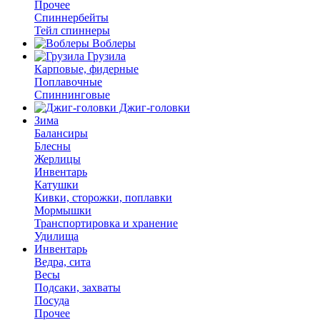
Прочее
Спиннербейты
Тейл спиннеры
Воблеры
Грузила
Карповые, фидерные
Поплавочные
Спиннинговые
Джиг-головки
Зима
Балансиры
Блесны
Жерлицы
Инвентарь
Катушки
Кивки, сторожки, поплавки
Мормышки
Транспортировка и хранение
Удилища
Инвентарь
Ведра, сита
Весы
Подсаки, захваты
Посуда
Прочее