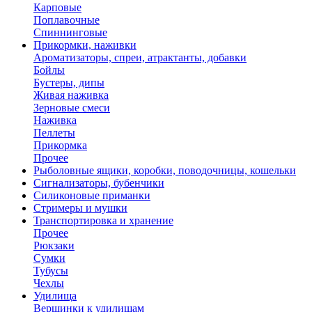
Карповые
Поплавочные
Спиннинговые
Прикормки, наживки
Ароматизаторы, спреи, атрактанты, добавки
Бойлы
Бустеры, дипы
Живая наживка
Зерновые смеси
Наживка
Пеллеты
Прикормка
Прочее
Рыболовные ящики, коробки, поводочницы, кошельки
Сигнализаторы, бубенчики
Силиконовые приманки
Стримеры и мушки
Транспортировка и хранение
Прочее
Рюкзаки
Сумки
Тубусы
Чехлы
Удилища
Вершинки к удилищам