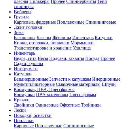
блесны
Пилькеры
Прочее
Спиннербейты
Тейл
спиннеры
Воблеры
Грузила
Карповые, фидерные
Поплавочные
Спиннинговые
Джиг-головки
Зима
Балансиры
Блесны
Жерлицы
Инвентарь
Катушки
Кивки, сторожки, поплавки
Мормышки
Транспортировка и хранение
Удилища
Инвентарь
Ведра, сита
Весы
Подсаки, захваты
Посуда
Прочее
Садки, куканы
Инструмент
Катушки
Безынерционные
Запчасти к катушкам
Инерционные
Мультипликаторные
Смазочные материалы
Шпули
Кормушки, ПВА, Прессформы
Кормушки
ПВА материалы
Пресс-формы
Крючки
Двойники
Одинарные
Офсетные
Тройники
Лески
Поводки, оснастки
Поплавки
Карповые
Поплавочные
Спиннинговые