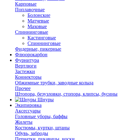
Карповые
Поплавочные
Болонские
Матчевые
Маховые
Спиннинговые
Кастинговые
Спиннинговые
Фидерные, пикерные
Флюорокарбон
Фурнитура
Вертлюги
Застежки
Коннекторы
Обжимные трубки, заводные кольца
Прочее
Штопора, безузловки, стопора, клипсы, бусины
Шнуры
Экипировка
Аксессуары
Головные уборы, баффы
Жилеты
Костюмы, куртки, штаны
Обувь, заброды
Перчатки, рукавицы, носки