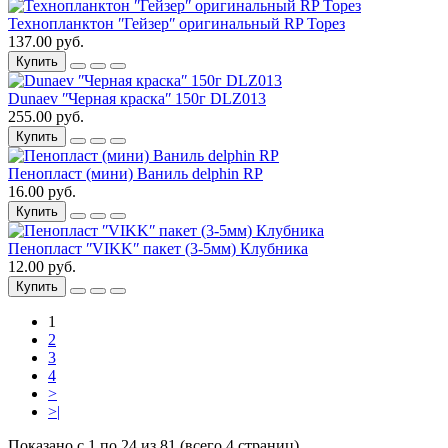
Технопланктон ʺГейзерʺ оригинальный RP Торез
137.00 руб.
Купить
Dunaev ʺЧерная краскаʺ 150г DLZ013
255.00 руб.
Купить
Пенопласт (мини) Ваниль delphin RP
16.00 руб.
Купить
Пенопласт ʺVIKKʺ пакет (3-5мм) Клубника
12.00 руб.
Купить
1
2
3
4
>
>|
Показано с 1 по 24 из 81 (всего 4 страниц)