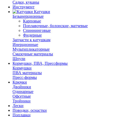
Садки, куканы
Инструмент
Катушки
Безынерционные
Карповые
Поплавочные, болонские, матчевые
Спиннинговые
Фидерные
Запчасти к катушкам
Инерционные
Мультипликаторные
Смазочные материалы
Шпули
Кормушки, ПВА, Прессформы
Кормушки
ПВА материалы
Пресс-формы
Крючки
Двойники
Одинарные
Офсетные
Тройники
Лески
Поводки, оснастки
Поплавки