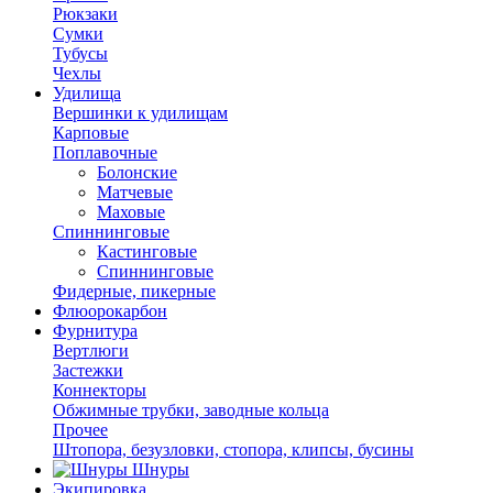
Рюкзаки
Сумки
Тубусы
Чехлы
Удилища
Вершинки к удилищам
Карповые
Поплавочные
Болонские
Матчевые
Маховые
Спиннинговые
Кастинговые
Спиннинговые
Фидерные, пикерные
Флюорокарбон
Фурнитура
Вертлюги
Застежки
Коннекторы
Обжимные трубки, заводные кольца
Прочее
Штопора, безузловки, стопора, клипсы, бусины
Шнуры
Экипировка