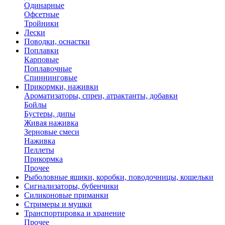
Одинарные
Офсетные
Тройники
Лески
Поводки, оснастки
Поплавки
Карповые
Поплавочные
Спиннинговые
Прикормки, наживки
Ароматизаторы, спреи, атрактанты, добавки
Бойлы
Бустеры, дипы
Живая наживка
Зерновые смеси
Наживка
Пеллеты
Прикормка
Прочее
Рыболовные ящики, коробки, поводочницы, кошельки
Сигнализаторы, бубенчики
Силиконовые приманки
Стримеры и мушки
Транспортировка и хранение
Прочее