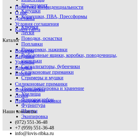
Инструмент
Политика конфиденциальности
Катушки
О нас
Кормушки, ПВА, Прессформы
Доставка
Условия соглашения
Крючки
Карта сайта
Лески
Поводки, оснастки
Каталог
Поплавки
Прикормки, наживки
Воблеры
Рыболовные ящики, коробки, поводочницы,
Катушки
кошельки
Удилища
Сигнализаторы, бубенчики
Крючки
Силиконовые приманки
Блесны
Стримеры и мушки
Силиконовые приманки
Транспортировка и хранение
Флюрокарбон
Удилища
Лески
Флюорокарбон
Прикормки, наживки
Фурнитура
Шнуры
Наши контакты
Экипировка
(072) 551-36-48
+7 (959) 551-36-48
info@lovis-ribka.ru