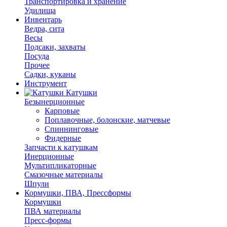
Транспортировка и хранение
Удилища
Инвентарь
Ведра, сита
Весы
Подсаки, захваты
Посуда
Прочее
Садки, куканы
Инструмент
Катушки
Безынерционные
Карповые
Поплавочные, болонские, матчевые
Спиннинговые
Фидерные
Запчасти к катушкам
Инерционные
Мультипликаторные
Смазочные материалы
Шпули
Кормушки, ПВА, Прессформы
Кормушки
ПВА материалы
Пресс-формы