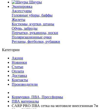
Шнуры
Экипировка
Аксессуары
Головные уборы, баффы
Жилеты
Костюмы, куртки, штаны
Обувь, заброды
Перчатки, рукавицы, носки
Поляризационные очки
Регланы, фотболки, рубашки
Категории
Акции
Новинки
Статьи
Оплата
Доставка
Контакты
Производители
Кормушки, ПВА, Прессформы
ПВА материалы
CARP PRO ПВА сетка на мотовиле внесезонная 7м