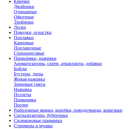
Крючки
Двойники
Одинарные
Офсетные
Тройники
Лески
Поводки, оснастки
Поплавки
Карповые
Поплавочные
Спиннинговые
Прикормки, наживки
Ароматизаторы, спреи, атрактанты, добавки
Бойлы
Бустеры, дипы
Живая наживка
Зерновые смеси
Наживка
Пеллеты
Прикормка
Прочее
Рыболовные ящики, коробки, поводочницы, кошельки
Сигнализаторы, бубенчики
Силиконовые приманки
Стримеры и мушки