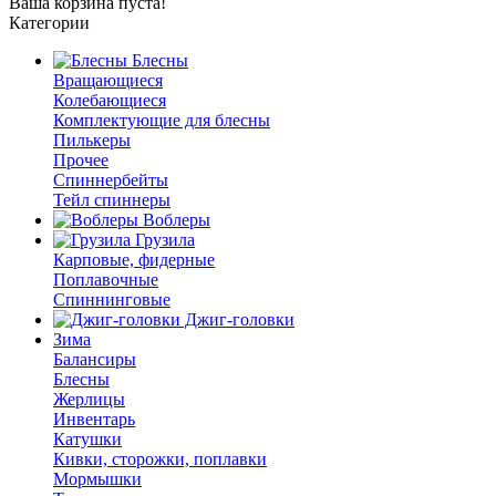
Ваша корзина пуста!
Категории
Блесны
Вращающиеся
Колебающиеся
Комплектующие для блесны
Пилькеры
Прочее
Спиннербейты
Тейл спиннеры
Воблеры
Грузила
Карповые, фидерные
Поплавочные
Спиннинговые
Джиг-головки
Зима
Балансиры
Блесны
Жерлицы
Инвентарь
Катушки
Кивки, сторожки, поплавки
Мормышки