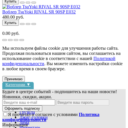
Купить
Воблер TsuYoki RIVAL SR 90SP E032
480.00 руб.
Купить
0.00 руб.
Мы используем файлы cookie для улучшения работы сайта.
Продолжая пользоваться нашим сайтом, вы соглашаетесь на
использование cookie в соответствии с нашей
Политикой
конфиденциальности
. Вы можете изменить настройки cookie
в любое время в своем браузере.
Принимаю
Категории ▼
Будьте в центре событий - подпишитесь на наши новости!
Новинки, скидки, акции.
Блесны
Воблеры
Оформить подписку
Грузила
Я прочитал и согласен с условиями
Политика
Джиг-головки
конфиденциальности
Зима
Информация
Инвентарь