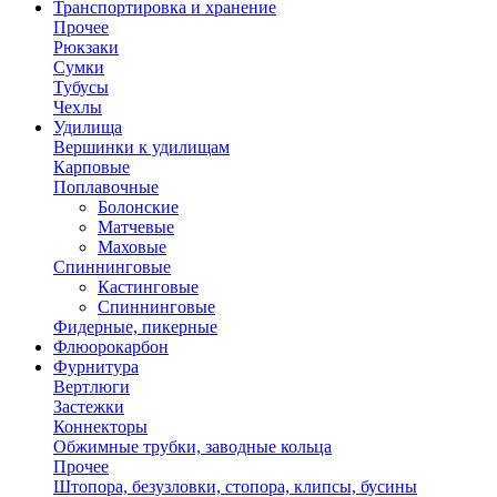
Транспортировка и хранение
Прочее
Рюкзаки
Сумки
Тубусы
Чехлы
Удилища
Вершинки к удилищам
Карповые
Поплавочные
Болонские
Матчевые
Маховые
Спиннинговые
Кастинговые
Спиннинговые
Фидерные, пикерные
Флюорокарбон
Фурнитура
Вертлюги
Застежки
Коннекторы
Обжимные трубки, заводные кольца
Прочее
Штопора, безузловки, стопора, клипсы, бусины