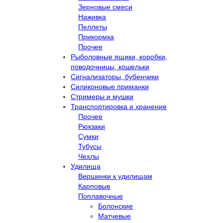
Зерновые смеси
Наживка
Пеллеты
Прикормка
Прочее
Рыболовные ящики, коробки,
поводочницы, кошельки
Сигнализаторы, бубенчики
Силиконовые приманки
Стримеры и мушки
Транспортировка и хранение
Прочее
Рюкзаки
Сумки
Тубусы
Чехлы
Удилища
Вершинки к удилищам
Карповые
Поплавочные
Болонские
Матчевые