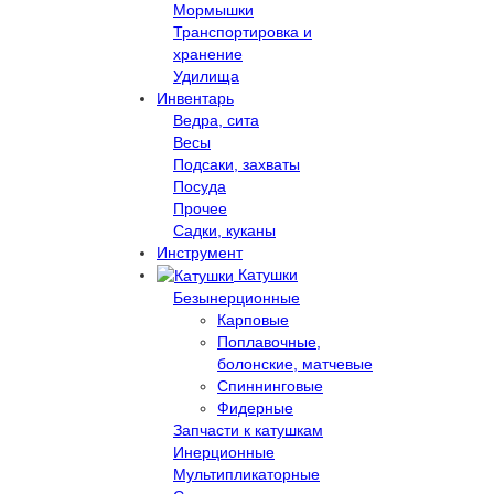
Мормышки
Транспортировка и
хранение
Удилища
Инвентарь
Ведра, сита
Весы
Подсаки, захваты
Посуда
Прочее
Садки, куканы
Инструмент
Катушки
Безынерционные
Карповые
Поплавочные,
болонские, матчевые
Спиннинговые
Фидерные
Запчасти к катушкам
Инерционные
Мультипликаторные