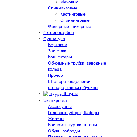
Маховые
Спиннинговые
Кастинговые
Спиннинговые
Фидерные, пикерные
Флюорокарбон
Фурнитура
Вертлюги
Застежки
Коннекторы
Обжимные трубки, заводные
кольца
Прочее
Штопора, безузловки,
стопора, клипсы, бусины
Шнуры
Экипировка
Аксессуары
Головные уборы, баффы
Жилеты
Костюмы, куртки, штаны
Обувь, заброды
Перчатки, рукавицы, носки