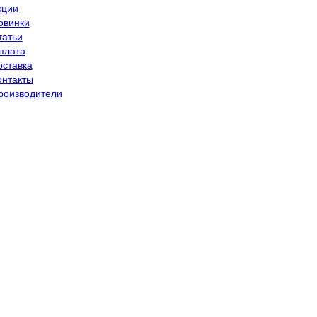
кции
овинки
татьи
плата
оставка
онтакты
роизводители