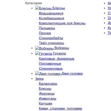
Категории
А
Блесны
Н
С
Вращающиеся
О
Колебающиеся
Д
Комплектующие для блесны
К
Пилькеры
П
Прочее
Спиннербейты
Тейл спиннеры
Воблеры
Грузила
Карповые, фидерные
Поплавочные
Спиннинговые
Джиг-головки
Зима
Балансиры
Блесны
Жерлицы
Инвентарь
Катушки
Кивки, сторожки, поплавки