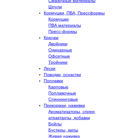
Смазочные материалы
Шпули
Кормушки, ПВА, Прессформы
Кормушки
ПВА материалы
Пресс-формы
Крючки
Двойники
Одинарные
Офсетные
Тройники
Лески
Поводки, оснастки
Поплавки
Карповые
Поплавочные
Спиннинговые
Прикормки, наживки
Ароматизаторы, спреи,
атрактанты, добавки
Бойлы
Бустеры, дипы
Живая наживка