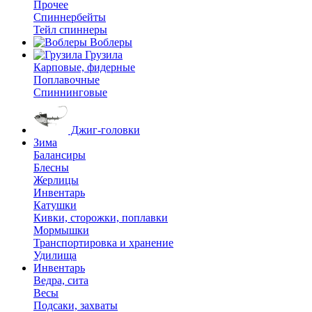
Прочее
Спиннербейты
Тейл спиннеры
Воблеры
Грузила
Карповые, фидерные
Поплавочные
Спиннинговые
Джиг-головки
Зима
Балансиры
Блесны
Жерлицы
Инвентарь
Катушки
Кивки, сторожки, поплавки
Мормышки
Транспортировка и хранение
Удилища
Инвентарь
Ведра, сита
Весы
Подсаки, захваты