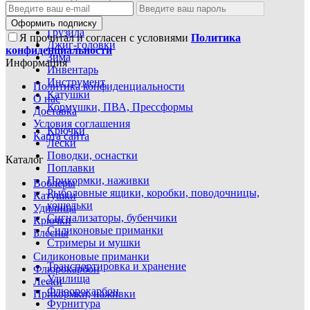
Блесны
Воблеры
Оформить подписку
Грузила
Я прочитал и согласен с условиями
Политика
Джиг-головки
конфиденциальности
Зима
Информация
Инвентарь
Инструмент
Политика конфиденциальности
Катушки
О нас
Кормушки, ПВА, Прессформы
Доставка
Условия соглашения
Крючки
Карта сайта
Лески
Поводки, оснастки
Каталог
Поплавки
Прикормки, наживки
Воблеры
Рыболовные ящики, коробки, поводочницы,
Катушки
кошельки
Удилища
Сигнализаторы, бубенчики
Крючки
Силиконовые приманки
Блесны
Стримеры и мушки
Силиконовые приманки
Транспортировка и хранение
Флюрокарбон
Удилища
Лески
Флюорокарбон
Прикормки, наживки
Фурнитура