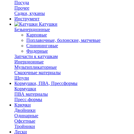
Посуда
Прочее
Садки, куканы
Инструмент
Катушки
Безынерционные
Карповые
Поплавочные, болонские, матчевые
Спиннинговые
Фидерные
Запчасти к катушкам
Инерционные
Мультипликаторные
Смазочные материалы
Шпули
Кормушки, ПВА, Прессформы
Кормушки
ПВА материалы
Пресс-формы
Крючки
Двойники
Одинарные
Офсетные
Тройники
Лески