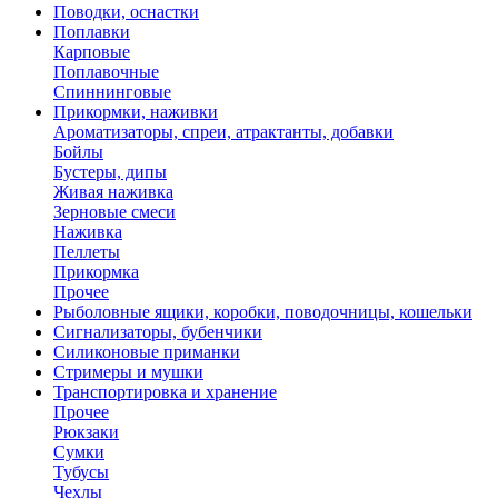
Поводки, оснастки
Поплавки
Карповые
Поплавочные
Спиннинговые
Прикормки, наживки
Ароматизаторы, спреи, атрактанты, добавки
Бойлы
Бустеры, дипы
Живая наживка
Зерновые смеси
Наживка
Пеллеты
Прикормка
Прочее
Рыболовные ящики, коробки, поводочницы, кошельки
Сигнализаторы, бубенчики
Силиконовые приманки
Стримеры и мушки
Транспортировка и хранение
Прочее
Рюкзаки
Сумки
Тубусы
Чехлы