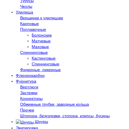
Тубусы
Чехлы
Удилища
Вершинки к удилищам
Карповые
Поплавочные
Болонские
Матчевые
Маховые
Спиннинговые
Кастинговые
Спиннинговые
Фидерные, пикерные
Флюорокарбон
Фурнитура
Вертлюги
Застежки
Коннекторы
Обжимные трубки, заводные кольца
Прочее
Штопора, безузловки, стопора, клипсы, бусины
Шнуры
Экипировка