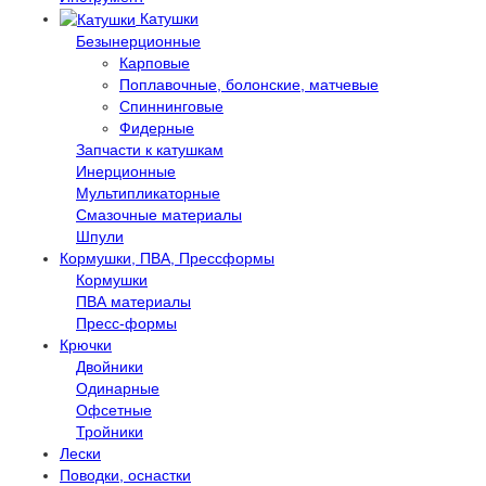
Катушки
Безынерционные
Карповые
Поплавочные, болонские, матчевые
Спиннинговые
Фидерные
Запчасти к катушкам
Инерционные
Мультипликаторные
Смазочные материалы
Шпули
Кормушки, ПВА, Прессформы
Кормушки
ПВА материалы
Пресс-формы
Крючки
Двойники
Одинарные
Офсетные
Тройники
Лески
Поводки, оснастки