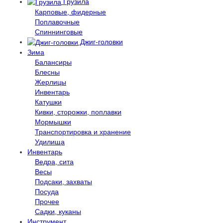
Грузила
Карповые, фидерные
Поплавочные
Спиннинговые
Джиг-головки
Зима
Балансиры
Блесны
Жерлицы
Инвентарь
Катушки
Кивки, сторожки, поплавки
Мормышки
Транспортировка и хранение
Удилища
Инвентарь
Ведра, сита
Весы
Подсаки, захваты
Посуда
Прочее
Садки, куканы
Инструмент