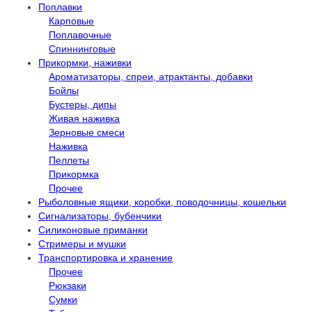
Поплавки
Карповые
Поплавочные
Спиннинговые
Прикормки, наживки
Ароматизаторы, спреи, атрактанты, добавки
Бойлы
Бустеры, дипы
Живая наживка
Зерновые смеси
Наживка
Пеллеты
Прикормка
Прочее
Рыболовные ящики, коробки, поводочницы, кошельки
Сигнализаторы, бубенчики
Силиконовые приманки
Стримеры и мушки
Транспортировка и хранение
Прочее
Рюкзаки
Сумки