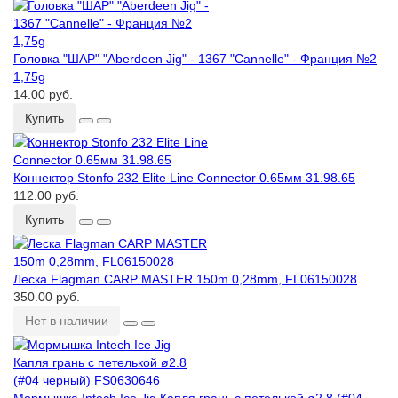
Головка ʺШАРʺ ʺAberdeen Jigʺ - 1367 ʺCannelleʺ - Франция №2
1,75g
14.00 руб.
Купить
Коннектор Stonfo 232 Elite Line Connector 0.65мм 31.98.65
112.00 руб.
Купить
Леска Flagman CARP MASTER 150m 0,28mm, FL06150028
350.00 руб.
Нет в наличии
Мормышка Intech Ice Jig Капля грань с петелькой ø2.8 (#04