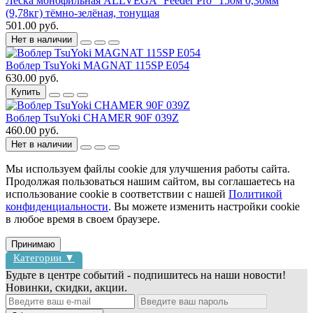
Леска монофильная ALLVEGA ʺFeeder Proʺ 150м 0,30мм
(9,78кг) тёмно-зелёная, тонущая
501.00 руб.
Нет в наличии
Воблер TsuYoki MAGNAT 115SP E054
630.00 руб.
Купить
Воблер TsuYoki CHAMER 90F 039Z
460.00 руб.
Нет в наличии
Мы используем файлы cookie для улучшения работы сайта.
Продолжая пользоваться нашим сайтом, вы соглашаетесь на
использование cookie в соответствии с нашей
Политикой
конфиденциальности
. Вы можете изменить настройки cookie
в любое время в своем браузере.
Принимаю
Категории ▼
Будьте в центре событий - подпишитесь на наши новости!
Новинки, скидки, акции.
Блесны
Воблеры