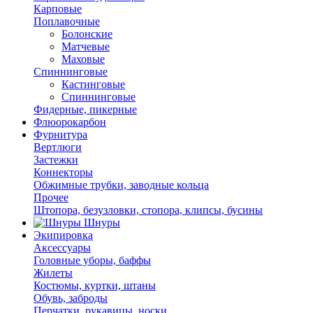
Карповые
Поплавочные
Болонские
Матчевые
Маховые
Спиннинговые
Кастинговые
Спиннинговые
Фидерные, пикерные
Флюорокарбон
Фурнитура
Вертлюги
Застежки
Коннекторы
Обжимные трубки, заводные кольца
Прочее
Штопора, безузловки, стопора, клипсы, бусины
Шнуры
Экипировка
Аксессуары
Головные уборы, баффы
Жилеты
Костюмы, куртки, штаны
Обувь, заброды
Перчатки, рукавицы, носки