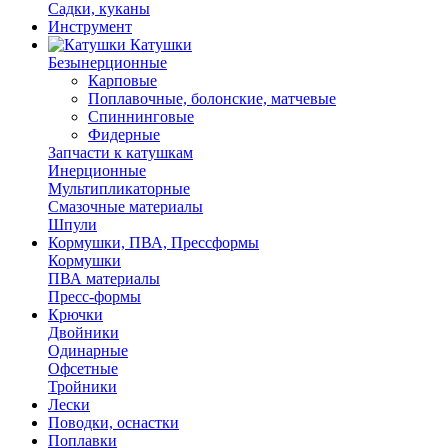
Садки, куканы
Инструмент
Катушки
Безынерционные
Карповые
Поплавочные, болонские, матчевые
Спиннинговые
Фидерные
Запчасти к катушкам
Инерционные
Мультипликаторные
Смазочные материалы
Шпули
Кормушки, ПВА, Прессформы
Кормушки
ПВА материалы
Пресс-формы
Крючки
Двойники
Одинарные
Офсетные
Тройники
Лески
Поводки, оснастки
Поплавки