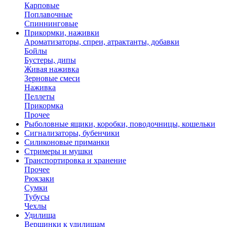
Карповые
Поплавочные
Спиннинговые
Прикормки, наживки
Ароматизаторы, спреи, атрактанты, добавки
Бойлы
Бустеры, дипы
Живая наживка
Зерновые смеси
Наживка
Пеллеты
Прикормка
Прочее
Рыболовные ящики, коробки, поводочницы, кошельки
Сигнализаторы, бубенчики
Силиконовые приманки
Стримеры и мушки
Транспортировка и хранение
Прочее
Рюкзаки
Сумки
Тубусы
Чехлы
Удилища
Вершинки к удилищам