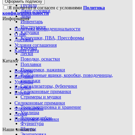
Оформить подписку
Грузила
Я прочитал и согласен с условиями
Политика
Джиг-головки
конфиденциальности
Зима
Информация
Инвентарь
Инструмент
Политика конфиденциальности
Катушки
О нас
Кормушки, ПВА, Прессформы
Доставка
Условия соглашения
Крючки
Карта сайта
Лески
Поводки, оснастки
Каталог
Поплавки
Прикормки, наживки
Воблеры
Рыболовные ящики, коробки, поводочницы,
Катушки
кошельки
Удилища
Сигнализаторы, бубенчики
Крючки
Силиконовые приманки
Блесны
Стримеры и мушки
Силиконовые приманки
Транспортировка и хранение
Флюрокарбон
Удилища
Лески
Флюорокарбон
Прикормки, наживки
Фурнитура
Шнуры
Наши контакты
Экипировка