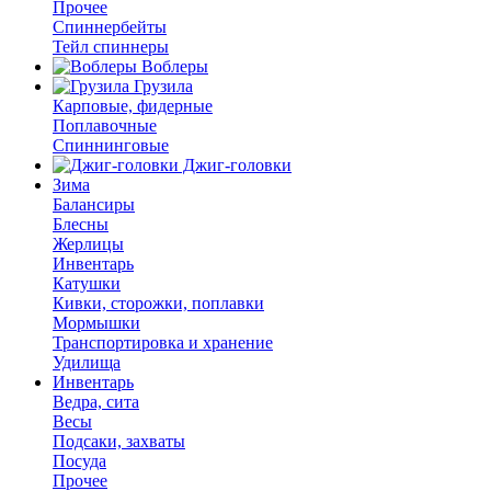
Прочее
Спиннербейты
Тейл спиннеры
Воблеры
Грузила
Карповые, фидерные
Поплавочные
Спиннинговые
Джиг-головки
Зима
Балансиры
Блесны
Жерлицы
Инвентарь
Катушки
Кивки, сторожки, поплавки
Мормышки
Транспортировка и хранение
Удилища
Инвентарь
Ведра, сита
Весы
Подсаки, захваты
Посуда
Прочее