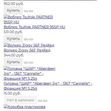
952.00 руб.
Купить
Воблер TsuYoki PARTNER 95SP HU
531.00 руб.
Купить
Волкер Ziggy 56F РедХед
344.00 руб.
Купить
Головка ʺШАРʺ ʺAberdeen Jigʺ - 1367 ʺCannelleʺ -
Франция №1 5,25g
15.00 руб.
Нет в наличии