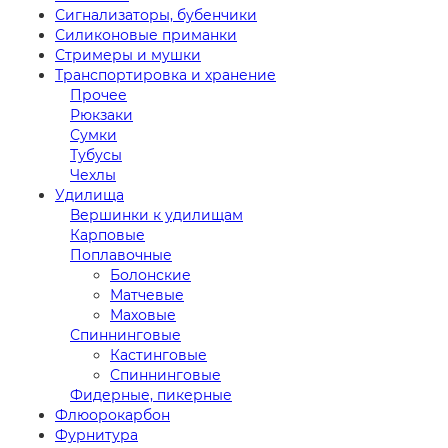
Сигнализаторы, бубенчики
Силиконовые приманки
Стримеры и мушки
Транспортировка и хранение
Прочее
Рюкзаки
Сумки
Тубусы
Чехлы
Удилища
Вершинки к удилищам
Карповые
Поплавочные
Болонские
Матчевые
Маховые
Спиннинговые
Кастинговые
Спиннинговые
Фидерные, пикерные
Флюорокарбон
Фурнитура