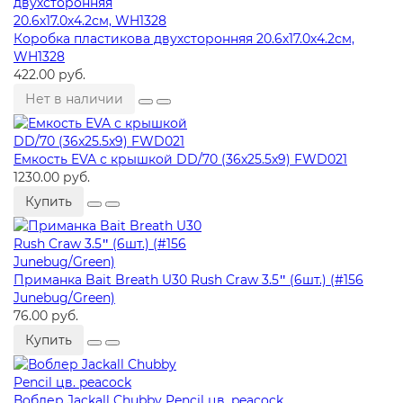
Коробка пластикова двухсторонняя 20.6х17.0х4.2см,
WH1328
422.00 руб.
Нет в наличии
Емкость EVA с крышкой DD/70 (36x25.5x9) FWD021
1230.00 руб.
Купить
Приманка Bait Breath U30 Rush Craw 3.5ʺ (6шт.) (#156
Junebug/Green)
76.00 руб.
Купить
Воблер Jackall Chubby Pencil цв. peacock