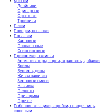
Крючки
Двойники
Одинарные
Офсетные
Тройники
Лески
Поводки, оснастки
Поплавки
Карповые
Поплавочные
Спиннинговые
Прикормки, наживки
Ароматизаторы, спреи, атрактанты, добавки
Бойлы
Бустеры, дипы
Живая наживка
Зерновые смеси
Наживка
Пеллеты
Прикормка
Прочее
Рыболовные ящики, коробки, поводочницы,
кошельки