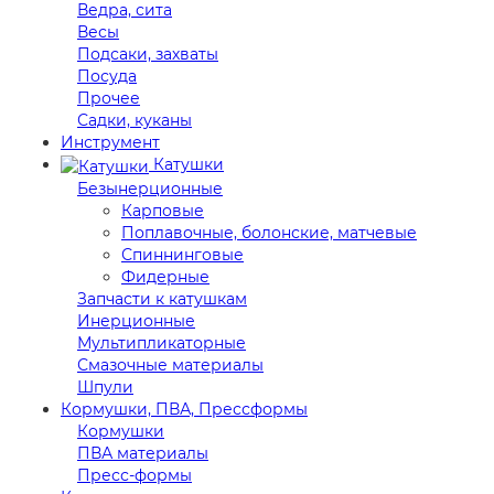
Ведра, сита
Весы
Подсаки, захваты
Посуда
Прочее
Садки, куканы
Инструмент
Катушки
Безынерционные
Карповые
Поплавочные, болонские, матчевые
Спиннинговые
Фидерные
Запчасти к катушкам
Инерционные
Мультипликаторные
Смазочные материалы
Шпули
Кормушки, ПВА, Прессформы
Кормушки
ПВА материалы
Пресс-формы