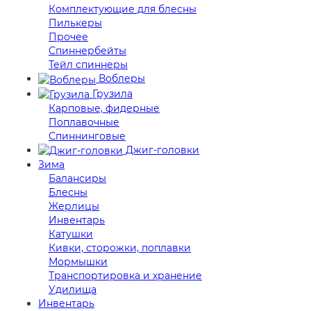
Комплектующие для блесны
Пилькеры
Прочее
Спиннербейты
Тейл спиннеры
Воблеры
Грузила
Карповые, фидерные
Поплавочные
Спиннинговые
Джиг-головки
Зима
Балансиры
Блесны
Жерлицы
Инвентарь
Катушки
Кивки, сторожки, поплавки
Мормышки
Транспортировка и хранение
Удилища
Инвентарь