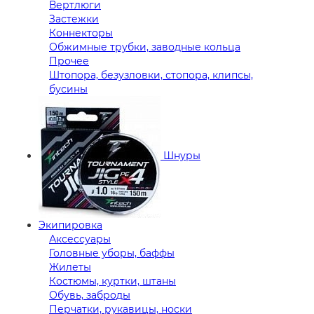
Вертлюги
Застежки
Коннекторы
Обжимные трубки, заводные кольца
Прочее
Штопора, безузловки, стопора, клипсы,
бусины
Шнуры
Экипировка
Аксессуары
Головные уборы, баффы
Жилеты
Костюмы, куртки, штаны
Обувь, заброды
Перчатки, рукавицы, носки