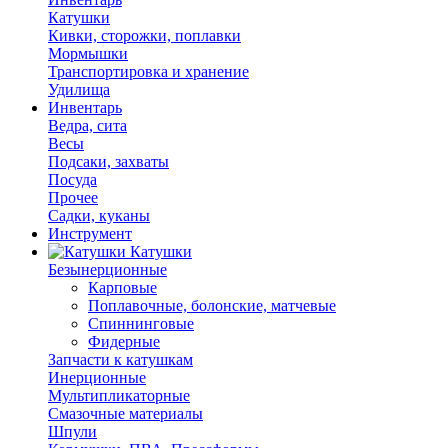
Катушки
Кивки, сторожки, поплавки
Мормышки
Транспортировка и хранение
Удилища
Инвентарь
Ведра, сита
Весы
Подсаки, захваты
Посуда
Прочее
Садки, куканы
Инструмент
Катушки
Безынерционные
Карповые
Поплавочные, болонские, матчевые
Спиннинговые
Фидерные
Запчасти к катушкам
Инерционные
Мультипликаторные
Смазочные материалы
Шпули