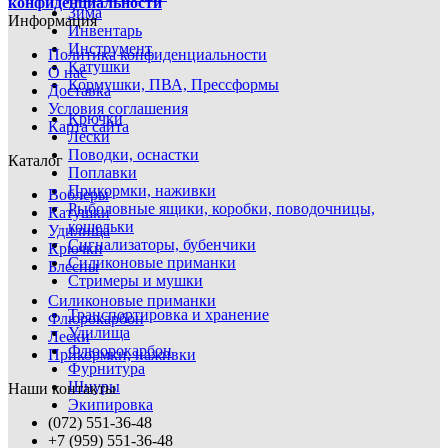
конфиденциальности
Зима
Информация
Инвентарь
Инструмент
Политика конфиденциальности
Катушки
О нас
Кормушки, ПВА, Прессформы
Доставка
Условия соглашения
Крючки
Карта сайта
Лески
Поводки, оснастки
Каталог
Поплавки
Прикормки, наживки
Воблеры
Рыболовные ящики, коробки, поводочницы,
Катушки
кошельки
Удилища
Сигнализаторы, бубенчики
Крючки
Силиконовые приманки
Блесны
Стримеры и мушки
Силиконовые приманки
Транспортировка и хранение
Флюрокарбон
Удилища
Лески
Флюорокарбон
Прикормки, наживки
Фурнитура
Шнуры
Наши контакты
Экипировка
(072) 551-36-48
+7 (959) 551-36-48