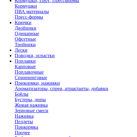
Кормушки, ПВА, Прессформы
Кормушки
ПВА материалы
Пресс-формы
Крючки
Двойники
Одинарные
Офсетные
Тройники
Лески
Поводки, оснастки
Поплавки
Карповые
Поплавочные
Спиннинговые
Прикормки, наживки
Ароматизаторы, спреи, атрактанты, добавки
Бойлы
Бустеры, дипы
Живая наживка
Зерновые смеси
Наживка
Пеллеты
Прикормка
Прочее