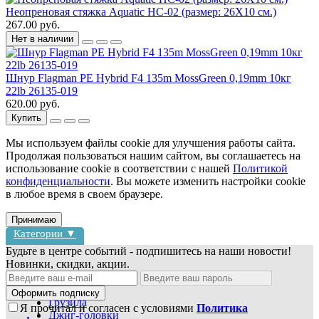
Неопреновая стяжка Aquatic НС-02 (размер: 26Х10 см.)
267.00 руб.
Нет в наличии
Шнур Flagman PE Hybrid F4 135m MossGreen 0,19mm 10кг
22lb 26135-019
620.00 руб.
Купить
Мы используем файлы cookie для улучшения работы сайта.
Продолжая пользоваться нашим сайтом, вы соглашаетесь на
использование cookie в соответствии с нашей
Политикой
конфиденциальности
. Вы можете изменить настройки cookie
в любое время в своем браузере.
Принимаю
Категории ▼
Будьте в центре событий - подпишитесь на наши новости!
Новинки, скидки, акции.
Блесны
Воблеры
Оформить подписку
Грузила
Я прочитал и согласен с условиями
Политика
Джиг-головки