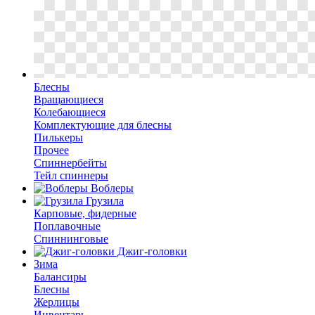
Блесны
Вращающиеся
Колебающиеся
Комплектующие для блесны
Пилькеры
Прочее
Спиннербейты
Тейл спиннеры
Воблеры
Грузила
Карповые, фидерные
Поплавочные
Спиннинговые
Джиг-головки
Зима
Балансиры
Блесны
Жерлицы
Инвентарь