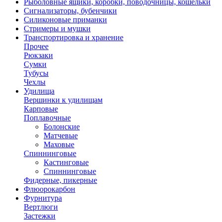
Рыболовные ящики, коробки, поводочницы, кошельки
Сигнализаторы, бубенчики
Силиконовые приманки
Стримеры и мушки
Транспортировка и хранение
Прочее
Рюкзаки
Сумки
Тубусы
Чехлы
Удилища
Вершинки к удилищам
Карповые
Поплавочные
Болонские
Матчевые
Маховые
Спиннинговые
Кастинговые
Спиннинговые
Фидерные, пикерные
Флюорокарбон
Фурнитура
Вертлюги
Застежки