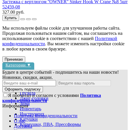
Застежка с вертлюгом ʺOWNERʺ Sinker Hook W Crane №8 5шт
52459-08
327.00 руб.
Купить
Мы используем файлы cookie для улучшения работы сайта.
Продолжая пользоваться нашим сайтом, вы соглашаетесь на
использование cookie в соответствии с нашей
Политикой
конфиденциальности
. Вы можете изменить настройки cookie
в любое время в своем браузере.
Принимаю
Категории ▼
Будьте в центре событий - подпишитесь на наши новости!
Новинки, скидки, акции.
Блесны
Воблеры
Оформить подписку
Грузила
Я прочитал и согласен с условиями
Политика
Джиг-головки
конфиденциальности
Зима
Информация
Инвентарь
Инструмент
Политика конфиденциальности
Катушки
О нас
Кормушки, ПВА, Прессформы
Доставка