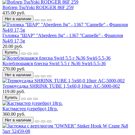
Воблер TsuYoki RODGER 86F 259
435.00 руб.
Нет в наличии
Головка ʺШАРʺ ʺAberdeen Jigʺ - 1367 ʺCannelleʺ - Франция
№4/0 17,5g
20.00 руб.
Купить
Колеблющаяся блесна Swirl 5.5 г №36 Swirl-5.5-36
270.00 руб.
Нет в наличии
Термоусадка SHRINK TUBE 1,5х60,0 10шт AC-5000-002
119.00 руб.
Купить
Кастмастер (серебро) 18гр.
360.00 руб.
Нет в наличии