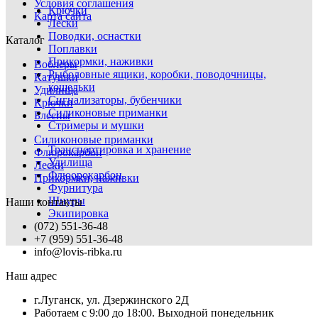
Условия соглашения
Крючки
Карта сайта
Лески
Поводки, оснастки
Каталог
Поплавки
Прикормки, наживки
Воблеры
Рыболовные ящики, коробки, поводочницы,
Катушки
кошельки
Удилища
Сигнализаторы, бубенчики
Крючки
Силиконовые приманки
Блесны
Стримеры и мушки
Силиконовые приманки
Транспортировка и хранение
Флюрокарбон
Удилища
Лески
Флюорокарбон
Прикормки, наживки
Фурнитура
Шнуры
Наши контакты
Экипировка
(072) 551-36-48
+7 (959) 551-36-48
info@lovis-ribka.ru
Наш адрес
г.Луганск, ул. Дзержинского 2Д
Работаем с 9:00 до 18:00. Выходной понедельник