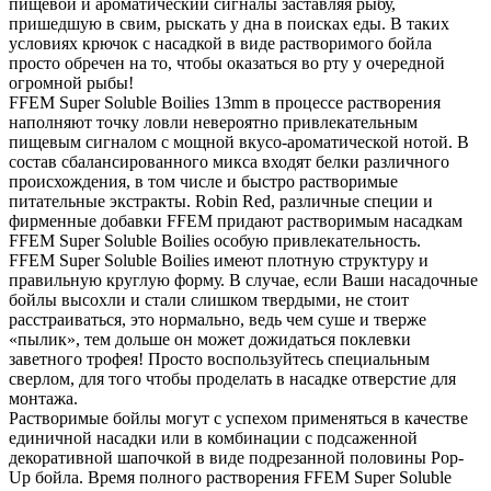
пищевой и ароматический сигналы заставляя рыбу,
пришедшую в свим, рыскать у дна в поисках еды. В таких
условиях крючок с насадкой в виде растворимого бойла
просто обречен на то, чтобы оказаться во рту у очередной
огромной рыбы!
FFEM Super Soluble Boilies 13mm в процессе растворения
наполняют точку ловли невероятно привлекательным
пищевым сигналом с мощной вкусо-ароматической нотой. В
состав сбалансированного микса входят белки различного
происхождения, в том числе и быстро растворимые
питательные экстракты. Robin Red, различные специи и
фирменные добавки FFEM придают растворимым насадкам
FFEM Super Soluble Boilies особую привлекательность.
FFEM Super Soluble Boilies имеют плотную структуру и
правильную круглую форму. В случае, если Ваши насадочные
бойлы высохли и стали слишком твердыми, не стоит
расстраиваться, это нормально, ведь чем суше и тверже
«пылик», тем дольше он может дожидаться поклевки
заветного трофея! Просто воспользуйтесь специальным
сверлом, для того чтобы проделать в насадке отверстие для
монтажа.
Растворимые бойлы могут с успехом применяться в качестве
единичной насадки или в комбинации с подсаженной
декоративной шапочкой в виде подрезанной половины Pop-
Up бойла. Время полного растворения FFEM Super Soluble