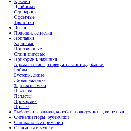
Крючки
Двойники
Одинарные
Офсетные
Тройники
Лески
Поводки, оснастки
Поплавки
Карповые
Поплавочные
Спиннинговые
Прикормки, наживки
Ароматизаторы, спреи, атрактанты, добавки
Бойлы
Бустеры, дипы
Живая наживка
Зерновые смеси
Наживка
Пеллеты
Прикормка
Прочее
Рыболовные ящики, коробки, поводочницы, кошельки
Сигнализаторы, бубенчики
Силиконовые приманки
Стримеры и мушки