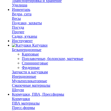
Транспортировка и хранение
Удилища
Инвентарь
Ведра, сита
Весы
Подсаки, захваты
Посуда
Прочее
Садки, куканы
Инструмент
Катушки
Безынерционные
Карповые
Поплавочные, болонские, матчевые
Спиннинговые
Фидерные
Запчасти к катушкам
Инерционные
Мультипликаторные
Смазочные материалы
Шпули
Кормушки, ПВА, Прессформы
Кормушки
ПВА материалы
Пресс-формы