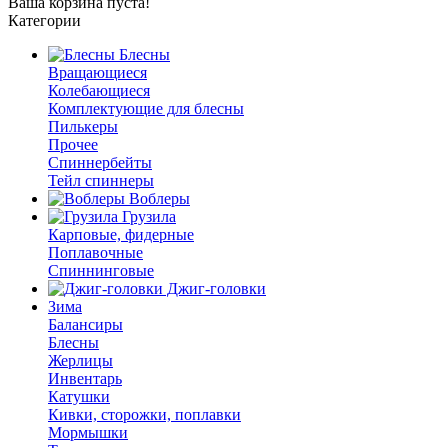
Ваша корзина пуста!
Категории
Блесны
Вращающиеся
Колебающиеся
Комплектующие для блесны
Пилькеры
Прочее
Спиннербейты
Тейл спиннеры
Воблеры
Грузила
Карповые, фидерные
Поплавочные
Спиннинговые
Джиг-головки
Зима
Балансиры
Блесны
Жерлицы
Инвентарь
Катушки
Кивки, сторожки, поплавки
Мормышки