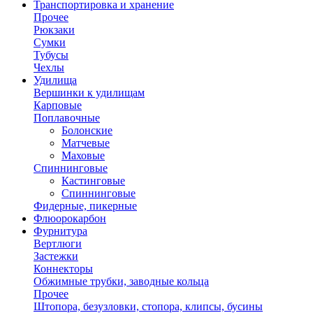
Транспортировка и хранение
Прочее
Рюкзаки
Сумки
Тубусы
Чехлы
Удилища
Вершинки к удилищам
Карповые
Поплавочные
Болонские
Матчевые
Маховые
Спиннинговые
Кастинговые
Спиннинговые
Фидерные, пикерные
Флюорокарбон
Фурнитура
Вертлюги
Застежки
Коннекторы
Обжимные трубки, заводные кольца
Прочее
Штопора, безузловки, стопора, клипсы, бусины