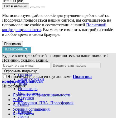
1659.00 руб.
Нет в наличии
Мы используем файлы cookie для улучшения работы сайта.
Продолжая пользоваться нашим сайтом, вы соглашаетесь на
использование cookie в соответствии с нашей
Политикой
конфиденциальности
. Вы можете изменить настройки cookie
в любое время в своем браузере.
Принимаю
Категории ▼
Будьте в центре событий - подпишитесь на наши новости!
Новинки, скидки, акции.
Блесны
Воблеры
Оформить подписку
Грузила
Я прочитал и согласен с условиями
Политика
Джиг-головки
конфиденциальности
Зима
Информация
Инвентарь
Инструмент
Политика конфиденциальности
Катушки
О нас
Кормушки, ПВА, Прессформы
Доставка
Условия соглашения
Крючки
Карта сайта
Лески