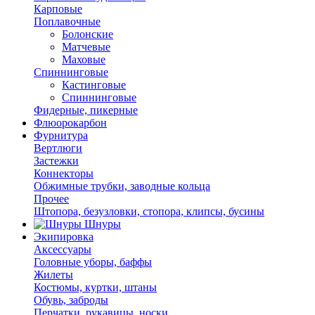
Карповые
Поплавочные
Болонские
Матчевые
Маховые
Спиннинговые
Кастинговые
Спиннинговые
Фидерные, пикерные
Флюорокарбон
Фурнитура
Вертлюги
Застежки
Коннекторы
Обжимные трубки, заводные кольца
Прочее
Штопора, безузловки, стопора, клипсы, бусины
Шнуры
Экипировка
Аксессуары
Головные уборы, баффы
Жилеты
Костюмы, куртки, штаны
Обувь, заброды
Перчатки, рукавицы, носки