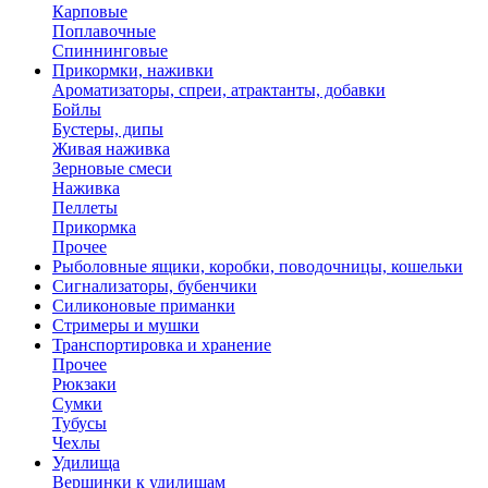
Карповые
Поплавочные
Спиннинговые
Прикормки, наживки
Ароматизаторы, спреи, атрактанты, добавки
Бойлы
Бустеры, дипы
Живая наживка
Зерновые смеси
Наживка
Пеллеты
Прикормка
Прочее
Рыболовные ящики, коробки, поводочницы, кошельки
Сигнализаторы, бубенчики
Силиконовые приманки
Стримеры и мушки
Транспортировка и хранение
Прочее
Рюкзаки
Сумки
Тубусы
Чехлы
Удилища
Вершинки к удилищам