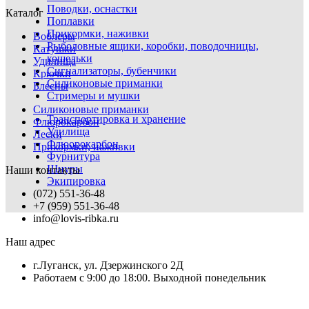
Поводки, оснастки
Каталог
Поплавки
Прикормки, наживки
Воблеры
Рыболовные ящики, коробки, поводочницы,
Катушки
кошельки
Удилища
Сигнализаторы, бубенчики
Крючки
Силиконовые приманки
Блесны
Стримеры и мушки
Силиконовые приманки
Транспортировка и хранение
Флюрокарбон
Удилища
Лески
Флюорокарбон
Прикормки, наживки
Фурнитура
Шнуры
Наши контакты
Экипировка
(072) 551-36-48
+7 (959) 551-36-48
info@lovis-ribka.ru
Наш адрес
г.Луганск, ул. Дзержинского 2Д
Работаем с 9:00 до 18:00. Выходной понедельник