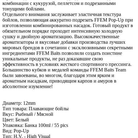
комбинации с кукурузой, пеллетсом и подрезанными
тонущими бойлами.
Отдельного внимания заслуживает эластичная текстура
бойлов, позволяющая аккуратно подрезать FFEM Pop-Up при
изготовлении комбинированных насадок. Готовый продукт в
обязательном порядке проходит интенсивную холодную
сушку и двойную ароматизацию. Высококачественные
ароматизаторы и вкусовые добавки производства лучших
мировых брендов в сочетании с эксклюзивными секретными
ингредиентами FFEM Baits позволили создать поистине
уникальные продукты, не раз доказавшие свою
эффективность в условиях жесткого спортивного прессинга.
Большинство кубков и медалей команды FFEM Baits Team
были завоеваны, во многом, благодаря этим ярким и
ароматным насадкам, приводящим карпов и амуров в
абсолютное изумление!
Диаметр: 12mm
Тип товара: Плавающие бойлы
Вкус: Рыбный / Мясной
Цвет: Белый
Упаковка: Банка 100ml / 55 pics
Вид: Pop-Up
Тип: H.V. - High Visual