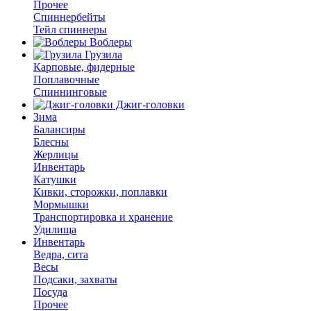
Прочее
Спиннербейты
Тейл спиннеры
Воблеры
Грузила
Карповые, фидерные
Поплавочные
Спиннинговые
Джиг-головки
Зима
Балансиры
Блесны
Жерлицы
Инвентарь
Катушки
Кивки, сторожки, поплавки
Мормышки
Транспортировка и хранение
Удилища
Инвентарь
Ведра, сита
Весы
Подсаки, захваты
Посуда
Прочее