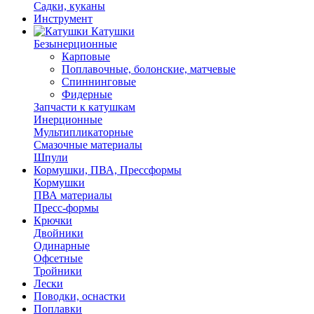
Садки, куканы
Инструмент
Катушки
Безынерционные
Карповые
Поплавочные, болонские, матчевые
Спиннинговые
Фидерные
Запчасти к катушкам
Инерционные
Мультипликаторные
Смазочные материалы
Шпули
Кормушки, ПВА, Прессформы
Кормушки
ПВА материалы
Пресс-формы
Крючки
Двойники
Одинарные
Офсетные
Тройники
Лески
Поводки, оснастки
Поплавки