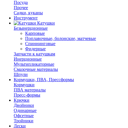
Посуда
Прочее
Садки, куканы
Инструмент
Катушки
Безынерционные
Карповые
Поплавочные, болонские, матчевые
Спиннинговые
Фидерные
Запчасти к катушкам
Инерционные
Мультипликаторные
Смазочные материалы
Шпули
Кормушки, ПВА, Прессформы
Кормушки
ПВА материалы
Пресс-формы
Крючки
Двойники
Одинарные
Офсетные
Тройники
Лески