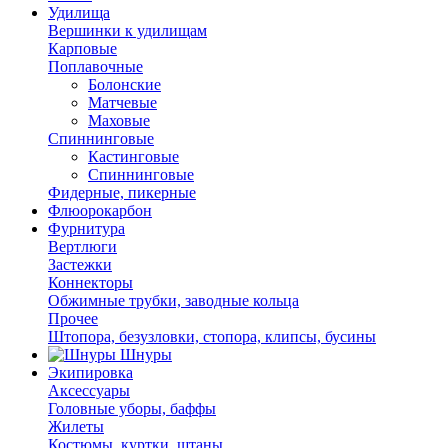
Удилища
Вершинки к удилищам
Карповые
Поплавочные
Болонские
Матчевые
Маховые
Спиннинговые
Кастинговые
Спиннинговые
Фидерные, пикерные
Флюорокарбон
Фурнитура
Вертлюги
Застежки
Коннекторы
Обжимные трубки, заводные кольца
Прочее
Штопора, безузловки, стопора, клипсы, бусины
Шнуры
Экипировка
Аксессуары
Головные уборы, баффы
Жилеты
Костюмы, куртки, штаны