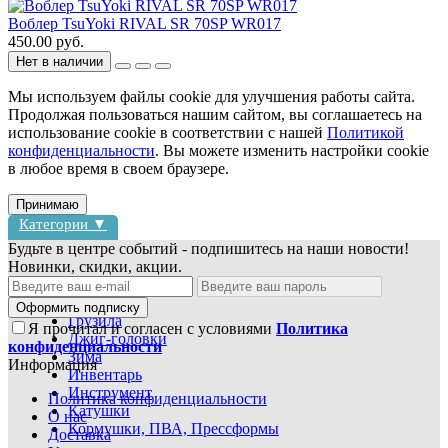
Воблер TsuYoki RIVAL SR 70SP WR017
450.00 руб.
Нет в наличии
Мы используем файлы cookie для улучшения работы сайта.
Продолжая пользоваться нашим сайтом, вы соглашаетесь на
использование cookie в соответствии с нашей
Политикой
конфиденциальности
. Вы можете изменить настройки cookie
в любое время в своем браузере.
Принимаю
Категории ▼
Будьте в центре событий - подпишитесь на наши новости!
Новинки, скидки, акции.
Блесны
Воблеры
Оформить подписку
Грузила
Я прочитал и согласен с условиями
Политика
Джиг-головки
конфиденциальности
Зима
Информация
Инвентарь
Инструмент
Политика конфиденциальности
Катушки
О нас
Кормушки, ПВА, Прессформы
Доставка