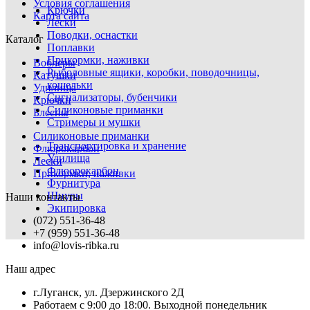
Условия соглашения
Крючки
Карта сайта
Лески
Поводки, оснастки
Каталог
Поплавки
Прикормки, наживки
Воблеры
Рыболовные ящики, коробки, поводочницы,
Катушки
кошельки
Удилища
Сигнализаторы, бубенчики
Крючки
Силиконовые приманки
Блесны
Стримеры и мушки
Силиконовые приманки
Транспортировка и хранение
Флюрокарбон
Удилища
Лески
Флюорокарбон
Прикормки, наживки
Фурнитура
Шнуры
Наши контакты
Экипировка
(072) 551-36-48
+7 (959) 551-36-48
info@lovis-ribka.ru
Наш адрес
г.Луганск, ул. Дзержинского 2Д
Работаем с 9:00 до 18:00. Выходной понедельник