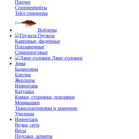
Прочее
Спиннербейты
Тейл спиннеры
Воблеры
Грузила
Карповые, фидерные
Поплавочные
Спиннинговые
Джиг-головки
Зима
Балансиры
Блесны
Жерлицы
Инвентарь
Катушки
Кивки, сторожки, поплавки
Мормышки
Транспортировка и хранение
Удилища
Инвентарь
Ведра, сита
Весы
Подсаки, захваты