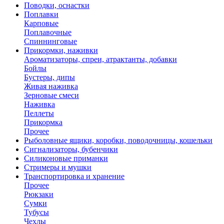
Поводки, оснастки
Поплавки
Карповые
Поплавочные
Спиннинговые
Прикормки, наживки
Ароматизаторы, спреи, атрактанты, добавки
Бойлы
Бустеры, дипы
Живая наживка
Зерновые смеси
Наживка
Пеллеты
Прикормка
Прочее
Рыболовные ящики, коробки, поводочницы, кошельки
Сигнализаторы, бубенчики
Силиконовые приманки
Стримеры и мушки
Транспортировка и хранение
Прочее
Рюкзаки
Сумки
Тубусы
Чехлы