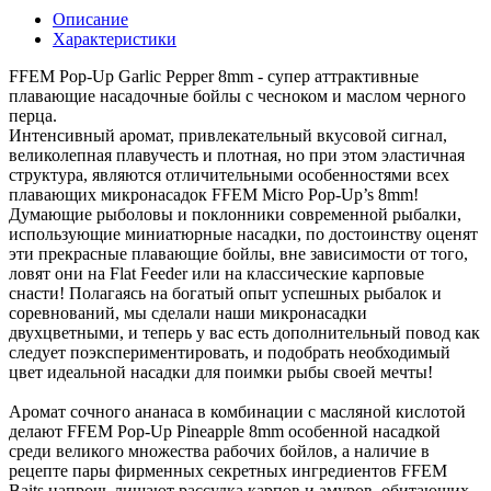
Описание
Характеристики
FFEM Pop-Up Garliс Pepper 8mm - супер аттрактивные
плавающие насадочные бойлы с чесноком и маслом черного
перца.
Интенсивный аромат, привлекательный вкусовой сигнал,
великолепная плавучесть и плотная, но при этом эластичная
структура, являются отличительными особенностями всех
плавающих микронасадок FFEM Micro Pop-Up’s 8mm!
Думающие рыболовы и поклонники современной рыбалки,
использующие миниатюрные насадки, по достоинству оценят
эти прекрасные плавающие бойлы, вне зависимости от того,
ловят они на Flat Feeder или на классические карповые
снасти! Полагаясь на богатый опыт успешных рыбалок и
соревнований, мы сделали наши микронасадки
двухцветными, и теперь у вас есть дополнительный повод как
следует поэкспериментировать, и подобрать необходимый
цвет идеальной насадки для поимки рыбы своей мечты!
Аромат сочного ананаса в комбинации с масляной кислотой
делают FFEM Pop-Up Pineapple 8mm особенной насадкой
среди великого множества рабочих бойлов, а наличие в
рецепте пары фирменных секретных ингредиентов FFEM
Baits напрочь лишают рассудка карпов и амуров, обитающих