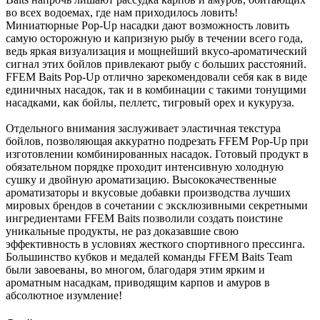
во всех водоемах, где нам приходилось ловить!
Миниатюрные Pop-Up насадки дают возможность ловить
самую осторожную и капризную рыбу в течении всего года,
ведь яркая визуализация и мощнейший вкусо-ароматический
сигнал этих бойлов привлекают рыбу с больших расстояний.
FFEM Baits Pop-Up отлично зарекомендовали себя как в виде
единичных насадок, так и в комбинации с такими тонущими
насадками, как бойлы, пеллетс, тигровый орех и кукуруза.
Отдельного внимания заслуживает эластичная текстура
бойлов, позволяющая аккуратно подрезать FFEM Pop-Up при
изготовлении комбинированных насадок. Готовый продукт в
обязательном порядке проходит интенсивную холодную
сушку и двойную ароматизацию. Высококачественные
ароматизаторы и вкусовые добавки производства лучших
мировых брендов в сочетании с эксклюзивными секретными
ингредиентами FFEM Baits позволили создать поистине
уникальные продукты, не раз доказавшие свою
эффективность в условиях жесткого спортивного прессинга.
Большинство кубков и медалей команды FFEM Baits Team
были завоеваны, во многом, благодаря этим ярким и
ароматным насадкам, приводящим карпов и амуров в
абсолютное изумление!