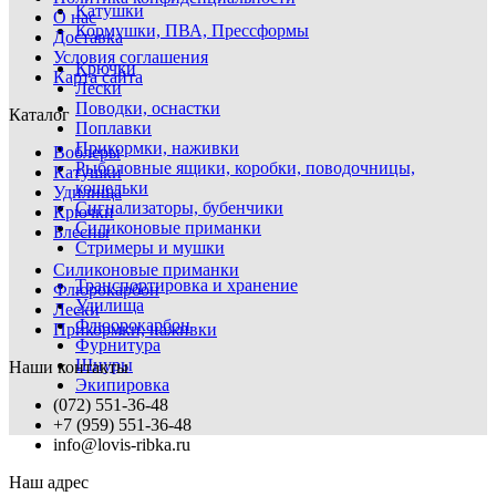
Катушки
О нас
Кормушки, ПВА, Прессформы
Доставка
Условия соглашения
Крючки
Карта сайта
Лески
Поводки, оснастки
Каталог
Поплавки
Прикормки, наживки
Воблеры
Рыболовные ящики, коробки, поводочницы,
Катушки
кошельки
Удилища
Сигнализаторы, бубенчики
Крючки
Силиконовые приманки
Блесны
Стримеры и мушки
Силиконовые приманки
Транспортировка и хранение
Флюрокарбон
Удилища
Лески
Флюорокарбон
Прикормки, наживки
Фурнитура
Шнуры
Наши контакты
Экипировка
(072) 551-36-48
+7 (959) 551-36-48
info@lovis-ribka.ru
Наш адрес