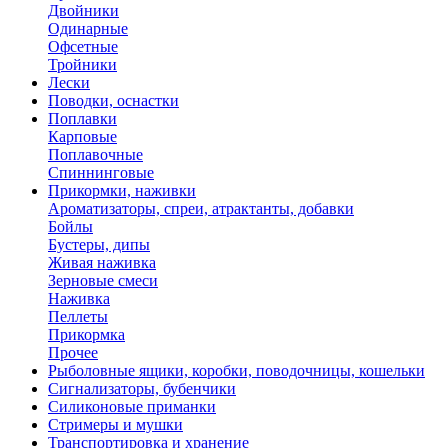
Двойники
Одинарные
Офсетные
Тройники
Лески
Поводки, оснастки
Поплавки
Карповые
Поплавочные
Спиннинговые
Прикормки, наживки
Ароматизаторы, спреи, атрактанты, добавки
Бойлы
Бустеры, дипы
Живая наживка
Зерновые смеси
Наживка
Пеллеты
Прикормка
Прочее
Рыболовные ящики, коробки, поводочницы, кошельки
Сигнализаторы, бубенчики
Силиконовые приманки
Стримеры и мушки
Транспортировка и хранение