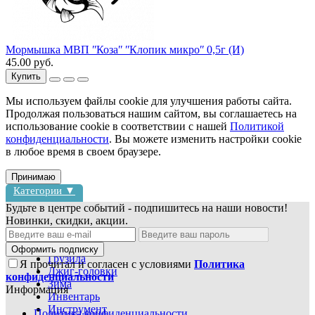
Мормышка МВП ʺКозаʺ ʺКлопик микроʺ 0,5г (И)
45.00 руб.
Купить
Мы используем файлы cookie для улучшения работы сайта.
Продолжая пользоваться нашим сайтом, вы соглашаетесь на
использование cookie в соответствии с нашей
Политикой
конфиденциальности
. Вы можете изменить настройки cookie
в любое время в своем браузере.
Принимаю
Категории ▼
Будьте в центре событий - подпишитесь на наши новости!
Новинки, скидки, акции.
Блесны
Воблеры
Оформить подписку
Грузила
Я прочитал и согласен с условиями
Политика
Джиг-головки
конфиденциальности
Зима
Информация
Инвентарь
Инструмент
Политика конфиденциальности