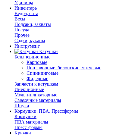
Удилища
Инвентарь
Ведра, сита
Весы
Подсаки, захваты
Посуда
Прочее
Садки, куканы
Инструмент
Катушки
Безынерционные
Карповые
Поплавочные, болонские, матчевые
Спиннинговые
Фидерные
Запчасти к катушкам
Инерционные
Мультипликаторные
Смазочные материалы
Шпули
Кормушки, ПВА, Прессформы
Кормушки
ПВА материалы
Пресс-формы
Крючки