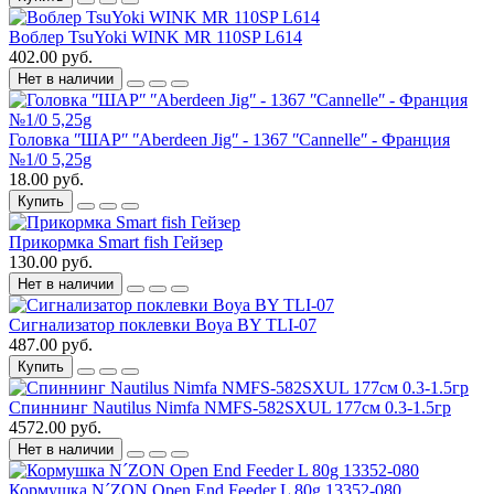
Воблер TsuYoki WINK MR 110SP L614
402.00 руб.
Нет в наличии
Головка ʺШАРʺ ʺAberdeen Jigʺ - 1367 ʺCannelleʺ - Франция
№1/0 5,25g
18.00 руб.
Купить
Прикормка Smart fish Гейзер
130.00 руб.
Нет в наличии
Сигнализатор поклевки Boya BY TLI-07
487.00 руб.
Купить
Спиннинг Nautilus Nimfa NMFS-582SXUL 177см 0.3-1.5гр
4572.00 руб.
Нет в наличии
Кормушка N´ZON Open End Feeder L 80g 13352-080