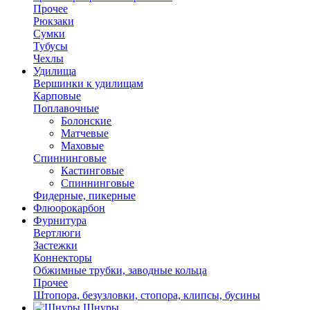
Прочее
Рюкзаки
Сумки
Тубусы
Чехлы
Удилища
Вершинки к удилищам
Карповые
Поплавочные
Болонские
Матчевые
Маховые
Спиннинговые
Кастинговые
Спиннинговые
Фидерные, пикерные
Флюорокарбон
Фурнитура
Вертлюги
Застежки
Коннекторы
Обжимные трубки, заводные кольца
Прочее
Штопора, безузловки, стопора, клипсы, бусины
Шнуры