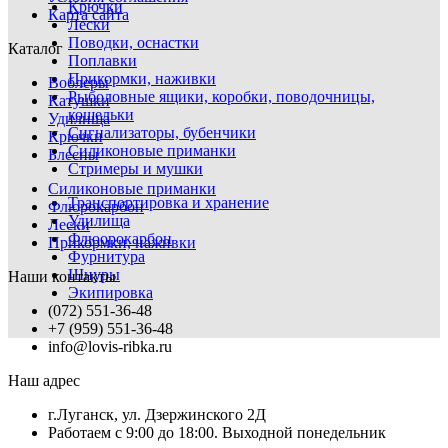
Крючки
Карта сайта
Лески
Поводки, оснастки
Каталог
Поплавки
Прикормки, наживки
Воблеры
Рыболовные ящики, коробки, поводочницы,
Катушки
кошельки
Удилища
Сигнализаторы, бубенчики
Крючки
Силиконовые приманки
Блесны
Стримеры и мушки
Силиконовые приманки
Транспортировка и хранение
Флюрокарбон
Удилища
Лески
Флюорокарбон
Прикормки, наживки
Фурнитура
Шнуры
Наши контакты
Экипировка
(072) 551-36-48
+7 (959) 551-36-48
info@lovis-ribka.ru
Наш адрес
г.Луганск, ул. Дзержинского 2Д
Работаем с 9:00 до 18:00. Выходной понедельник