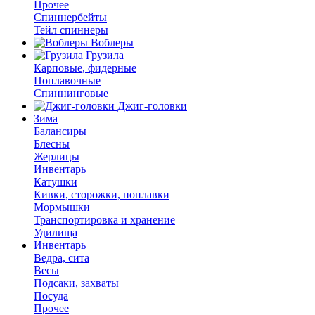
Прочее
Спиннербейты
Тейл спиннеры
Воблеры
Грузила
Карповые, фидерные
Поплавочные
Спиннинговые
Джиг-головки
Зима
Балансиры
Блесны
Жерлицы
Инвентарь
Катушки
Кивки, сторожки, поплавки
Мормышки
Транспортировка и хранение
Удилища
Инвентарь
Ведра, сита
Весы
Подсаки, захваты
Посуда
Прочее