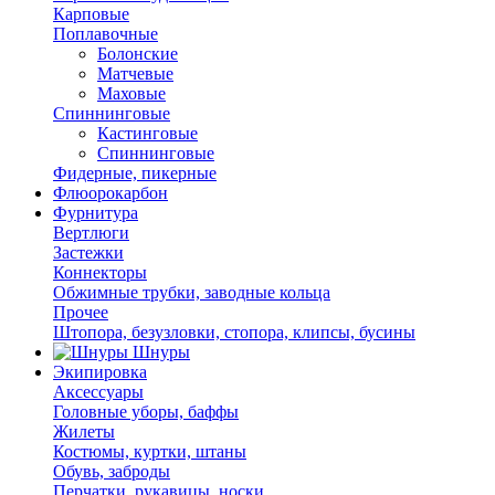
Карповые
Поплавочные
Болонские
Матчевые
Маховые
Спиннинговые
Кастинговые
Спиннинговые
Фидерные, пикерные
Флюорокарбон
Фурнитура
Вертлюги
Застежки
Коннекторы
Обжимные трубки, заводные кольца
Прочее
Штопора, безузловки, стопора, клипсы, бусины
Шнуры
Экипировка
Аксессуары
Головные уборы, баффы
Жилеты
Костюмы, куртки, штаны
Обувь, заброды
Перчатки, рукавицы, носки