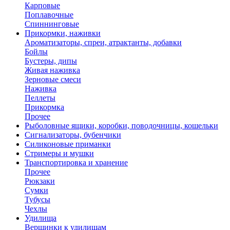
Карповые
Поплавочные
Спиннинговые
Прикормки, наживки
Ароматизаторы, спреи, атрактанты, добавки
Бойлы
Бустеры, дипы
Живая наживка
Зерновые смеси
Наживка
Пеллеты
Прикормка
Прочее
Рыболовные ящики, коробки, поводочницы, кошельки
Сигнализаторы, бубенчики
Силиконовые приманки
Стримеры и мушки
Транспортировка и хранение
Прочее
Рюкзаки
Сумки
Тубусы
Чехлы
Удилища
Вершинки к удилищам