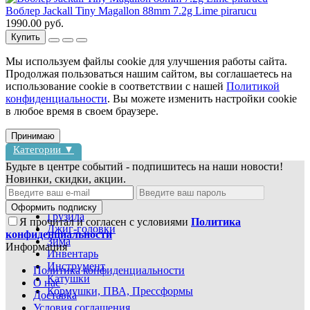
Воблер Jackall Tiny Magallon 88mm 7.2g Lime pirarucu
1990.00 руб.
Купить
Мы используем файлы cookie для улучшения работы сайта.
Продолжая пользоваться нашим сайтом, вы соглашаетесь на
использование cookie в соответствии с нашей
Политикой
конфиденциальности
. Вы можете изменить настройки cookie
в любое время в своем браузере.
Принимаю
Категории ▼
Будьте в центре событий - подпишитесь на наши новости!
Новинки, скидки, акции.
Блесны
Воблеры
Оформить подписку
Грузила
Я прочитал и согласен с условиями
Политика
Джиг-головки
конфиденциальности
Зима
Информация
Инвентарь
Инструмент
Политика конфиденциальности
Катушки
О нас
Кормушки, ПВА, Прессформы
Доставка
Условия соглашения