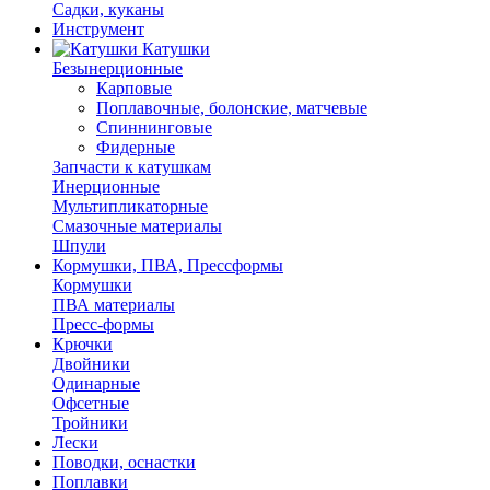
Садки, куканы
Инструмент
Катушки
Безынерционные
Карповые
Поплавочные, болонские, матчевые
Спиннинговые
Фидерные
Запчасти к катушкам
Инерционные
Мультипликаторные
Смазочные материалы
Шпули
Кормушки, ПВА, Прессформы
Кормушки
ПВА материалы
Пресс-формы
Крючки
Двойники
Одинарные
Офсетные
Тройники
Лески
Поводки, оснастки
Поплавки