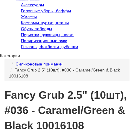
Аксессуары
Головные уборы, баффы
Жилеты
Костюмы, куртки, штаны
Обувь, заброды
Перчатки, рукавицы, носки
Поляризационные очки
Регланы, фотболки, рубашки
Категории
Силиконовые приманки
Fancy Grub 2.5ʺ (10шт), #036 - Caramel/Green & Black
10016108
Fancy Grub 2.5ʺ (10шт),
#036 - Caramel/Green &
Black 10016108