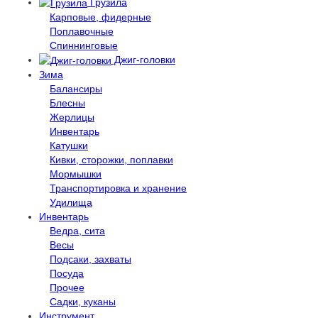
Грузила
Карповые, фидерные
Поплавочные
Спиннинговые
Джиг-головки
Зима
Балансиры
Блесны
Жерлицы
Инвентарь
Катушки
Кивки, сторожки, поплавки
Мормышки
Транспортировка и хранение
Удилища
Инвентарь
Ведра, сита
Весы
Подсаки, захваты
Посуда
Прочее
Садки, куканы
Инструмент