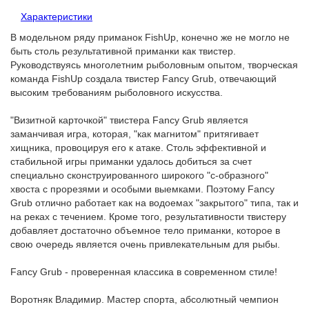
Характеристики
В модельном ряду приманок FishUp, конечно же не могло не
быть столь результативной приманки как твистер.
Руководствуясь многолетним рыболовным опытом, творческая
команда FishUp создала твистер Fancy Grub, отвечающий
высоким требованиям рыболовного искусства.
"Визитной карточкой" твистера Fancy Grub является
заманчивая игра, которая, "как магнитом" притягивает
хищника, провоцируя его к атаке. Столь эффективной и
стабильной игры приманки удалось добиться за счет
специально сконструированного широкого "с-образного"
хвоста с прорезями и особыми выемками. Поэтому Fancy
Grub отлично работает как на водоемах "закрытого" типа, так и
на реках с течением. Кроме того, результативности твистеру
добавляет достаточно объемное тело приманки, которое в
свою очередь является очень привлекательным для рыбы.
Fancy Grub - проверенная классика в современном стиле!
Воротняк Владимир. Мастер спорта, абсолютный чемпион