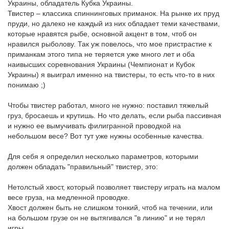
Украины, обладатель Кубка Украины.
Твистер – классика спиннинговых приманок. На рынке их пруд
пруди, но далеко не каждый из них обладает теми качествами,
которые нравятся рыбе, основной акцент в том, чтоб он
нравился рыболову. Так уж повелось, что мое пристрастие к
приманкам этого типа не теряется уже много лет и оба
наивысших соревнования Украины (Чемпионат и Кубок
Украины) я выиграл именно на твистеры, то есть что-то в них
понимаю ;)
Чтобы твистер работал, много не нужно: поставил тяжелый
груз, бросаешь и крутишь. Но что делать, если рыба пассивная
и нужно ее вымучивать филигранной проводкой на
небольшом весе? Вот тут уже нужны особенные качества.
Для себя я определил несколько параметров, которыми
должен обладать "правильный" твистер, это:
Нетолстый хвост, который позволяет твистеру играть на малом
весе груза, на медленной проводке.
Хвост должен быть не слишком тонкий, чтоб на течении, или
на большом грузе он не вытягивался "в линию" и не терял
игры.