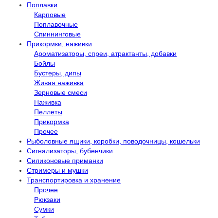
Поплавки
Карповые
Поплавочные
Спиннинговые
Прикормки, наживки
Ароматизаторы, спреи, атрактанты, добавки
Бойлы
Бустеры, дипы
Живая наживка
Зерновые смеси
Наживка
Пеллеты
Прикормка
Прочее
Рыболовные ящики, коробки, поводочницы, кошельки
Сигнализаторы, бубенчики
Силиконовые приманки
Стримеры и мушки
Транспортировка и хранение
Прочее
Рюкзаки
Сумки