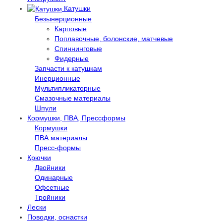
Катушки
Безынерционные
Карповые
Поплавочные, болонские, матчевые
Спиннинговые
Фидерные
Запчасти к катушкам
Инерционные
Мультипликаторные
Смазочные материалы
Шпули
Кормушки, ПВА, Прессформы
Кормушки
ПВА материалы
Пресс-формы
Крючки
Двойники
Одинарные
Офсетные
Тройники
Лески
Поводки, оснастки