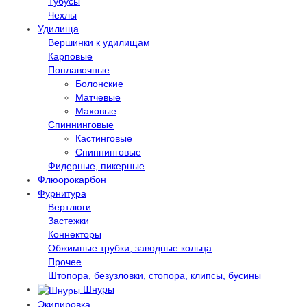
Тубусы
Чехлы
Удилища
Вершинки к удилищам
Карповые
Поплавочные
Болонские
Матчевые
Маховые
Спиннинговые
Кастинговые
Спиннинговые
Фидерные, пикерные
Флюорокарбон
Фурнитура
Вертлюги
Застежки
Коннекторы
Обжимные трубки, заводные кольца
Прочее
Штопора, безузловки, стопора, клипсы, бусины
Шнуры
Экипировка