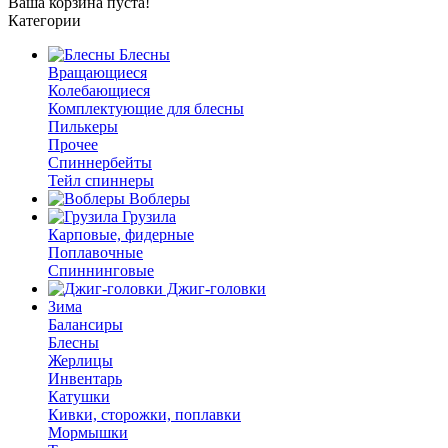
Ваша корзина пуста!
Категории
Блесны
Вращающиеся
Колебающиеся
Комплектующие для блесны
Пилькеры
Прочее
Спиннербейты
Тейл спиннеры
Воблеры
Грузила
Карповые, фидерные
Поплавочные
Спиннинговые
Джиг-головки
Зима
Балансиры
Блесны
Жерлицы
Инвентарь
Катушки
Кивки, сторожки, поплавки
Мормышки