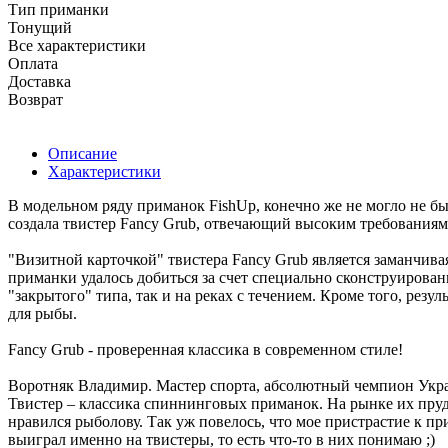
Тип приманки
Тонущий
Все характеристики
Оплата
Доставка
Возврат
Описание
Характеристики
В модельном ряду приманок FishUp, конечно же не могло не б
создала твистер Fancy Grub, отвечающий высоким требованиям
"Визитной карточкой" твистера Fancy Grub является заманчива
приманки удалось добиться за счет специально сконструирован
"закрытого" типа, так и на реках с течением. Кроме того, рез
для рыбы.
Fancy Grub - проверенная классика в современном стиле!
Воротняк Владимир. Мастер спорта, абсолютный чемпион Укра
Твистер – классика спиннинговых приманок. На рынке их пруд 
нравился рыболову. Так уж повелось, что мое пристрастие к п
выиграл именно на твистеры, то есть что-то в них понимаю ;)