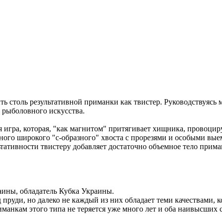
ыть столь результативной приманки как твистер. Руководствуяс
 рыболовного искусства.
я игра, которая, "как магнитом" притягивает хищника, провоцир
ного широкого "с-образного" хвоста с прорезями и особыми вые
ультативности твистеру добавляет достаточно объемное тело прим
ины, обладатель Кубка Украины.
пруди, но далеко не каждый из них обладает теми качествами, ко
риманкам этого типа не теряется уже много лет и оба наивысши