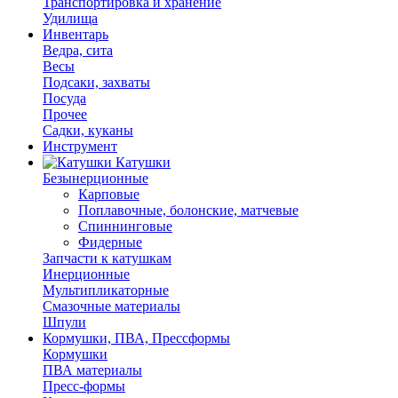
Транспортировка и хранение
Удилища
Инвентарь
Ведра, сита
Весы
Подсаки, захваты
Посуда
Прочее
Садки, куканы
Инструмент
Катушки
Безынерционные
Карповые
Поплавочные, болонские, матчевые
Спиннинговые
Фидерные
Запчасти к катушкам
Инерционные
Мультипликаторные
Смазочные материалы
Шпули
Кормушки, ПВА, Прессформы
Кормушки
ПВА материалы
Пресс-формы