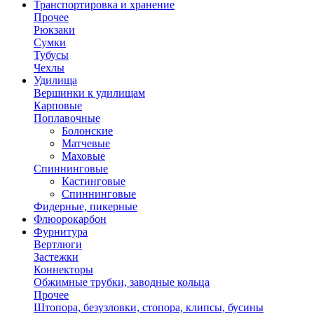
Транспортировка и хранение
Прочее
Рюкзаки
Сумки
Тубусы
Чехлы
Удилища
Вершинки к удилищам
Карповые
Поплавочные
Болонские
Матчевые
Маховые
Спиннинговые
Кастинговые
Спиннинговые
Фидерные, пикерные
Флюорокарбон
Фурнитура
Вертлюги
Застежки
Коннекторы
Обжимные трубки, заводные кольца
Прочее
Штопора, безузловки, стопора, клипсы, бусины