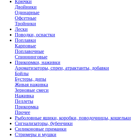
Крючки
Двойники
Одинарные
Офсетные
Тройники
Лески
Поводки, оснастки
Поплавки
Карповые
Поплавочные
Спиннинговые
Прикормки, наживки
Ароматизаторы, спреи, атрактанты, добавки
Бойлы
Бустеры, дипы
Живая наживка
Зерновые смеси
Наживка
Пеллеты
Прикормка
Прочее
Рыболовные ящики, коробки, поводочницы, кошельки
Сигнализаторы, бубенчики
Силиконовые приманки
Стримеры и мушки