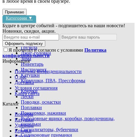
в любое время в своем браузере.
Принимаю
Категории ▼
Будьте в центре событий - подпишитесь на наши новости!
Новинки, скидки, акции.
Блесны
Воблеры
Оформить подписку
Грузила
Я прочитал и согласен с условиями
Политика
Джиг-головки
конфиденциальности
Зима
Информация
Инвентарь
Инструмент
Политика конфиденциальности
Катушки
О нас
Кормушки, ПВА, Прессформы
Доставка
Условия соглашения
Крючки
Карта сайта
Лески
Поводки, оснастки
Каталог
Поплавки
Прикормки, наживки
Воблеры
Рыболовные ящики, коробки, поводочницы,
Катушки
кошельки
Удилища
Сигнализаторы, бубенчики
Крючки
Силиконовые приманки
Блесны