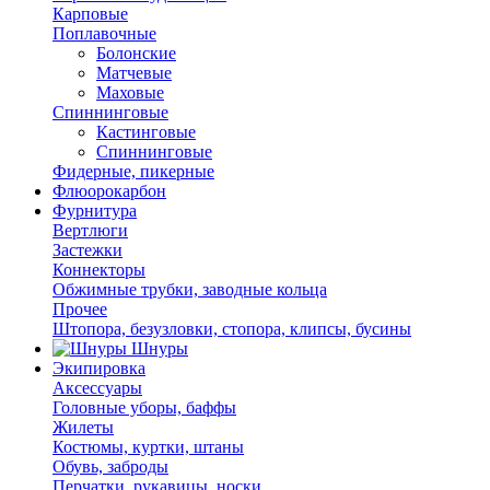
Карповые
Поплавочные
Болонские
Матчевые
Маховые
Спиннинговые
Кастинговые
Спиннинговые
Фидерные, пикерные
Флюорокарбон
Фурнитура
Вертлюги
Застежки
Коннекторы
Обжимные трубки, заводные кольца
Прочее
Штопора, безузловки, стопора, клипсы, бусины
Шнуры
Экипировка
Аксессуары
Головные уборы, баффы
Жилеты
Костюмы, куртки, штаны
Обувь, заброды
Перчатки, рукавицы, носки