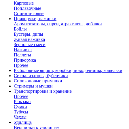
Карповые
Поплавочные
Спиннинговые
Прикормки, наживки
Ароматизаторы, спреи, атрактанты, добавки
Бойлы
Бустеры, дипы
Живая наживка
Зерновые смеси
Наживка
Пеллеты
Прикормка
Прочее
Рыболовные ящики, коробки, поводочницы, кошельки
Сигнализаторы, бубенчики
Силиконовые приманки
Стримеры и мушки
Транспортировка и хранение
Прочее
Рюкзаки
Сумки
Тубусы
Чехлы
Удилища
Вершинки к удилищам