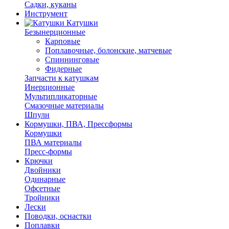
Садки, куканы
Инструмент
Катушки
Безынерционные
Карповые
Поплавочные, болонские, матчевые
Спиннинговые
Фидерные
Запчасти к катушкам
Инерционные
Мультипликаторные
Смазочные материалы
Шпули
Кормушки, ПВА, Прессформы
Кормушки
ПВА материалы
Пресс-формы
Крючки
Двойники
Одинарные
Офсетные
Тройники
Лески
Поводки, оснастки
Поплавки