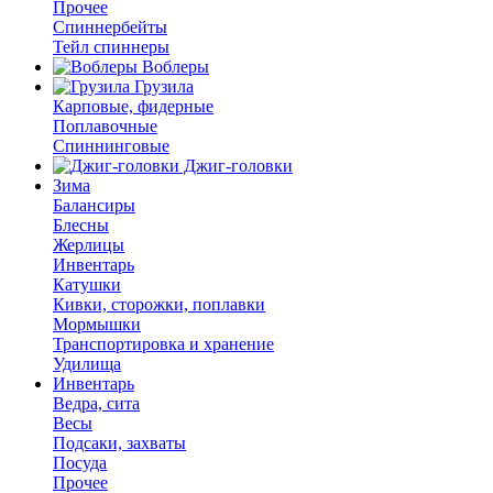
Прочее
Спиннербейты
Тейл спиннеры
Воблеры
Грузила
Карповые, фидерные
Поплавочные
Спиннинговые
Джиг-головки
Зима
Балансиры
Блесны
Жерлицы
Инвентарь
Катушки
Кивки, сторожки, поплавки
Мормышки
Транспортировка и хранение
Удилища
Инвентарь
Ведра, сита
Весы
Подсаки, захваты
Посуда
Прочее