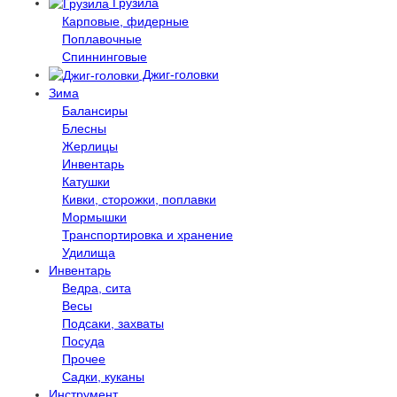
Грузила
Карповые, фидерные
Поплавочные
Спиннинговые
Джиг-головки
Зима
Балансиры
Блесны
Жерлицы
Инвентарь
Катушки
Кивки, сторожки, поплавки
Мормышки
Транспортировка и хранение
Удилища
Инвентарь
Ведра, сита
Весы
Подсаки, захваты
Посуда
Прочее
Садки, куканы
Инструмент