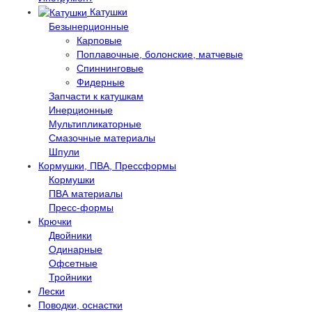
Катушки
Безынерционные
Карповые
Поплавочные, болонские, матчевые
Спиннинговые
Фидерные
Запчасти к катушкам
Инерционные
Мультипликаторные
Смазочные материалы
Шпули
Кормушки, ПВА, Прессформы
Кормушки
ПВА материалы
Пресс-формы
Крючки
Двойники
Одинарные
Офсетные
Тройники
Лески
Поводки, оснастки