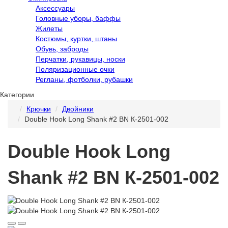
Аксессуары
Головные уборы, баффы
Жилеты
Костюмы, куртки, штаны
Обувь, заброды
Перчатки, рукавицы, носки
Поляризационные очки
Регланы, фотболки, рубашки
Категории
Крючки
Двойники
Double Hook Long Shank #2 BN К-2501-002
Double Hook Long
Shank #2 BN К-2501-002