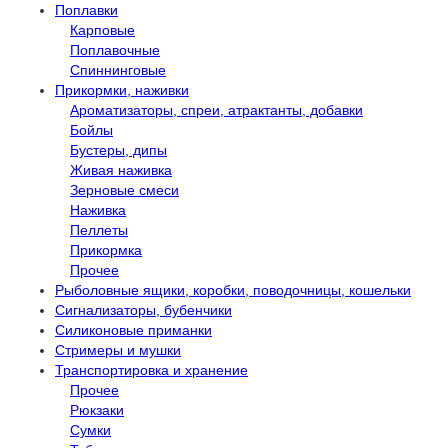
Поплавки
Карповые
Поплавочные
Спиннинговые
Прикормки, наживки
Ароматизаторы, спреи, атрактанты, добавки
Бойлы
Бустеры, дипы
Живая наживка
Зерновые смеси
Наживка
Пеллеты
Прикормка
Прочее
Рыболовные ящики, коробки, поводочницы, кошельки
Сигнализаторы, бубенчики
Силиконовые приманки
Стримеры и мушки
Транспортировка и хранение
Прочее
Рюкзаки
Сумки