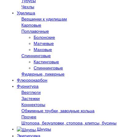
Тубусы
Чехлы
Удилища
Вершинки к удилищам
Карповые
Поплавочные
Болонские
Матчевые
Маховые
Спиннинговые
Кастинговые
Спиннинговые
Фидерные, пикерные
Флюорокарбон
Фурнитура
Вертлюги
Застежки
Коннекторы
Обжимные трубки, заводные кольца
Прочее
Штопора, безузловки, стопора, клипсы, бусины
Шнуры
Экипировка