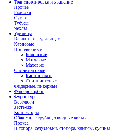
Транспортировка и хранение
Прочее
Рюкзаки
Сумки
Тубусы
Чехлы
Удилища
Вершинки к удилищам
Карповые
Поплавочные
Болонские
Матчевые
Маховые
Спиннинговые
Кастинговые
Спиннинговые
Фидерные, пикерные
Флюорокарбон
Фурнитура
Вертлюги
Застежки
Коннекторы
Обжимные трубки, заводные кольца
Прочее
Штопора, безузловки, стопора, клипсы, бусины