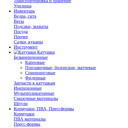
Транспортировка и хранение
Удилища
Инвентарь
Ведра, сита
Весы
Подсаки, захваты
Посуда
Прочее
Садки, куканы
Инструмент
Катушки
Безынерционные
Карповые
Поплавочные, болонские, матчевые
Спиннинговые
Фидерные
Запчасти к катушкам
Инерционные
Мультипликаторные
Смазочные материалы
Шпули
Кормушки, ПВА, Прессформы
Кормушки
ПВА материалы
Пресс-формы