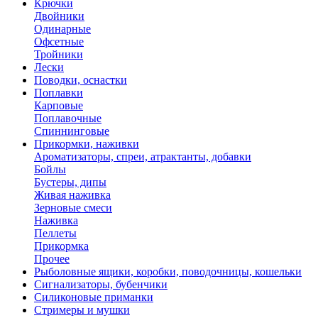
Крючки
Двойники
Одинарные
Офсетные
Тройники
Лески
Поводки, оснастки
Поплавки
Карповые
Поплавочные
Спиннинговые
Прикормки, наживки
Ароматизаторы, спреи, атрактанты, добавки
Бойлы
Бустеры, дипы
Живая наживка
Зерновые смеси
Наживка
Пеллеты
Прикормка
Прочее
Рыболовные ящики, коробки, поводочницы, кошельки
Сигнализаторы, бубенчики
Силиконовые приманки
Стримеры и мушки