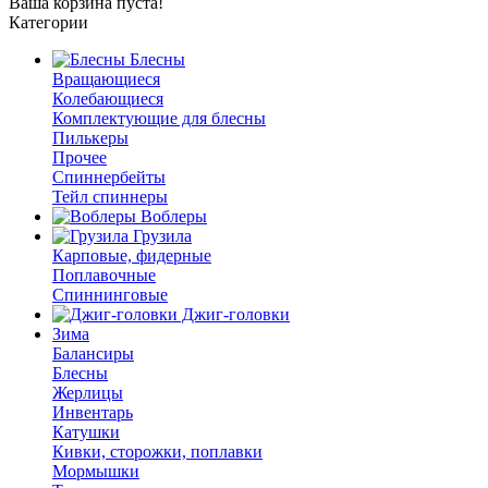
Ваша корзина пуста!
Категории
Блесны
Вращающиеся
Колебающиеся
Комплектующие для блесны
Пилькеры
Прочее
Спиннербейты
Тейл спиннеры
Воблеры
Грузила
Карповые, фидерные
Поплавочные
Спиннинговые
Джиг-головки
Зима
Балансиры
Блесны
Жерлицы
Инвентарь
Катушки
Кивки, сторожки, поплавки
Мормышки