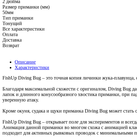
2 дюйма
Размер приманки (мм)
50мм
Тип приманки
Тонущий
Все характеристики
Оплата
Доставка
Возврат
Описание
Характеристики
FishUp Diving Bug – это точная копия личинки жука-плавунца,
Благодаря максимальной схожести с оригиналом, Diving Bug д
лапок и длинного конусообразного хвостика приманки, при па
уверенную атаку.
Кроме окуня, судака и щуки приманка Diving Bug может стать 
FishUp Diving Bug – открывает поле для экспериментов и всегд
Анимация данной приманки во многом схожа с анимацией клас
подходит для активных рывковых проводок с минимальными пау