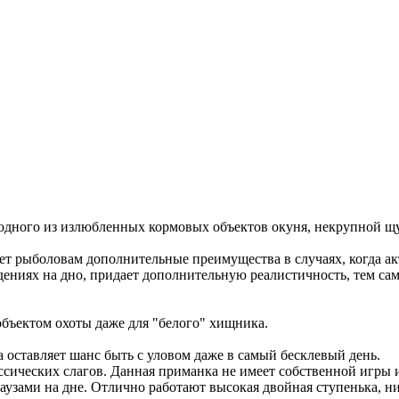
 одного из излюбленных кормовых объектов окуня, некрупной щу
ает рыболовам дополнительные преимущества в случаях, когда 
дениях на дно, придает дополнительную реалистичность, тем с
объектом охоты даже для "белого" хищника.
а оставляет шанс быть с уловом даже в самый бесклевый день.
сических слагов. Данная приманка не имеет собственной игры 
зами на дне. Отлично работают высокая двойная ступенька, ни