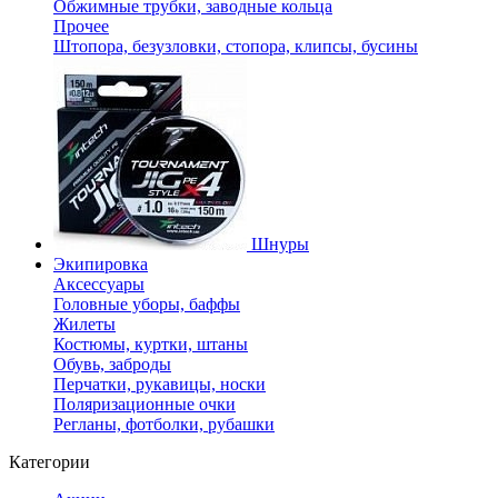
Обжимные трубки, заводные кольца
Прочее
Штопора, безузловки, стопора, клипсы, бусины
Шнуры
Экипировка
Аксессуары
Головные уборы, баффы
Жилеты
Костюмы, куртки, штаны
Обувь, заброды
Перчатки, рукавицы, носки
Поляризационные очки
Регланы, фотболки, рубашки
Категории