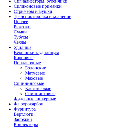
Сигнализаторы, бубенчики
Силиконовые приманки
Стримеры и мушки
Транспортировка и хранение
Прочее
Рюкзаки
Сумки
Тубусы
Чехлы
Удилища
Вершинки к удилищам
Карповые
Поплавочные
Болонские
Матчевые
Маховые
Спиннинговые
Кастинговые
Спиннинговые
Фидерные, пикерные
Флюорокарбон
Фурнитура
Вертлюги
Застежки
Коннекторы