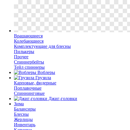
Вращающиеся
Колебающиеся
Комплектующие для блесны
Пилькеры
Прочее
Спиннербейты
Тейл спиннеры
Воблеры
Грузила
Карповые, фидерные
Поплавочные
Спиннинговые
Джиг-головки
Зима
Балансиры
Блесны
Жерлицы
Инвентарь
Катушки