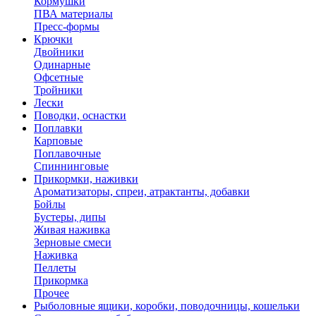
Кормушки
ПВА материалы
Пресс-формы
Крючки
Двойники
Одинарные
Офсетные
Тройники
Лески
Поводки, оснастки
Поплавки
Карповые
Поплавочные
Спиннинговые
Прикормки, наживки
Ароматизаторы, спреи, атрактанты, добавки
Бойлы
Бустеры, дипы
Живая наживка
Зерновые смеси
Наживка
Пеллеты
Прикормка
Прочее
Рыболовные ящики, коробки, поводочницы, кошельки