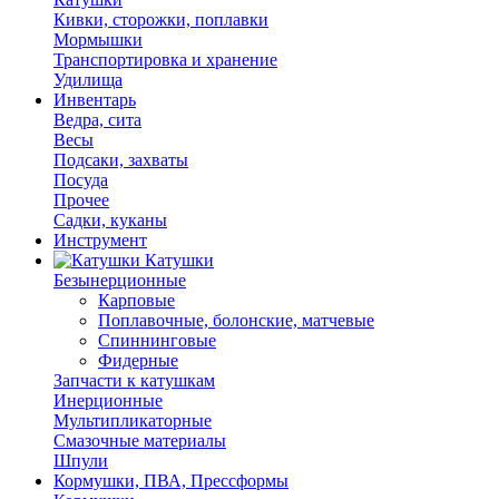
Кивки, сторожки, поплавки
Мормышки
Транспортировка и хранение
Удилища
Инвентарь
Ведра, сита
Весы
Подсаки, захваты
Посуда
Прочее
Садки, куканы
Инструмент
Катушки
Безынерционные
Карповые
Поплавочные, болонские, матчевые
Спиннинговые
Фидерные
Запчасти к катушкам
Инерционные
Мультипликаторные
Смазочные материалы
Шпули
Кормушки, ПВА, Прессформы