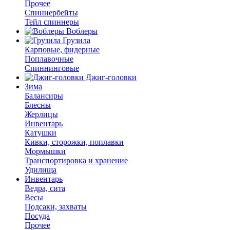
Прочее
Спиннербейты
Тейл спиннеры
Воблеры
Грузила
Карповые, фидерные
Поплавочные
Спиннинговые
Джиг-головки
Зима
Балансиры
Блесны
Жерлицы
Инвентарь
Катушки
Кивки, сторожки, поплавки
Мормышки
Транспортировка и хранение
Удилища
Инвентарь
Ведра, сита
Весы
Подсаки, захваты
Посуда
Прочее