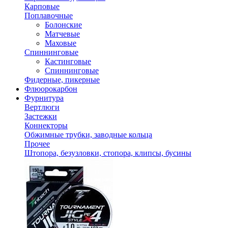
Карповые
Поплавочные
Болонские
Матчевые
Маховые
Спиннинговые
Кастинговые
Спиннинговые
Фидерные, пикерные
Флюорокарбон
Фурнитура
Вертлюги
Застежки
Коннекторы
Обжимные трубки, заводные кольца
Прочее
Штопора, безузловки, стопора, клипсы, бусины