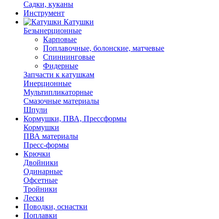
Садки, куканы
Инструмент
Катушки
Безынерционные
Карповые
Поплавочные, болонские, матчевые
Спиннинговые
Фидерные
Запчасти к катушкам
Инерционные
Мультипликаторные
Смазочные материалы
Шпули
Кормушки, ПВА, Прессформы
Кормушки
ПВА материалы
Пресс-формы
Крючки
Двойники
Одинарные
Офсетные
Тройники
Лески
Поводки, оснастки
Поплавки