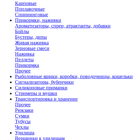
Карповые
Поплавочные
Спиннинговые
Прикормки, наживки
Ароматизаторы, спреи, атрактанты, добавки
Бойлы
Бустеры, дипы
Живая наживка
Зерновые смеси
Наживка
Пеллеты
Прикормка
Прочее
Рыболовные ящики, коробки, поводочницы, кошельки
Сигнализаторы, бубенчики
Силиконовые приманки
Стримеры и мушки
Транспортировка и хранение
Прочее
Рюкзаки
Сумки
Тубусы
Чехлы
Удилища
Вершинки к удилищам