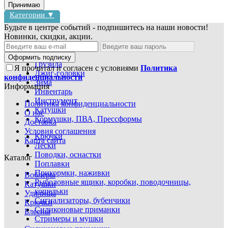
Принимаю
Категории ▼
Будьте в центре событий - подпишитесь на наши новости!
Новинки, скидки, акции.
Блесны
Воблеры
Оформить подписку
Грузила
Я прочитал и согласен с условиями
Политика
Джиг-головки
конфиденциальности
Зима
Информация
Инвентарь
Инструмент
Политика конфиденциальности
Катушки
О нас
Кормушки, ПВА, Прессформы
Доставка
Условия соглашения
Крючки
Карта сайта
Лески
Поводки, оснастки
Каталог
Поплавки
Прикормки, наживки
Воблеры
Рыболовные ящики, коробки, поводочницы,
Катушки
кошельки
Удилища
Сигнализаторы, бубенчики
Крючки
Силиконовые приманки
Блесны
Стримеры и мушки