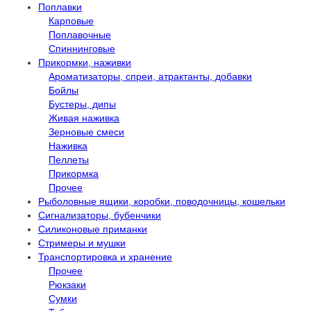
Поплавки
Карповые
Поплавочные
Спиннинговые
Прикормки, наживки
Ароматизаторы, спреи, атрактанты, добавки
Бойлы
Бустеры, дипы
Живая наживка
Зерновые смеси
Наживка
Пеллеты
Прикормка
Прочее
Рыболовные ящики, коробки, поводочницы, кошельки
Сигнализаторы, бубенчики
Силиконовые приманки
Стримеры и мушки
Транспортировка и хранение
Прочее
Рюкзаки
Сумки