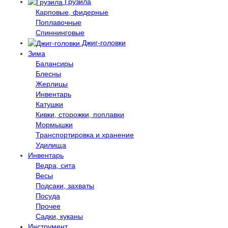
Грузила
Карповые, фидерные
Поплавочные
Спиннинговые
Джиг-головки
Зима
Балансиры
Блесны
Жерлицы
Инвентарь
Катушки
Кивки, сторожки, поплавки
Мормышки
Транспортировка и хранение
Удилища
Инвентарь
Ведра, сита
Весы
Подсаки, захваты
Посуда
Прочее
Садки, куканы
Инструмент