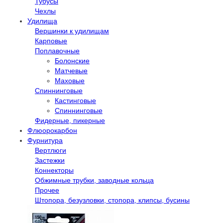
Тубусы
Чехлы
Удилища
Вершинки к удилищам
Карповые
Поплавочные
Болонские
Матчевые
Маховые
Спиннинговые
Кастинговые
Спиннинговые
Фидерные, пикерные
Флюорокарбон
Фурнитура
Вертлюги
Застежки
Коннекторы
Обжимные трубки, заводные кольца
Прочее
Штопора, безузловки, стопора, клипсы, бусины