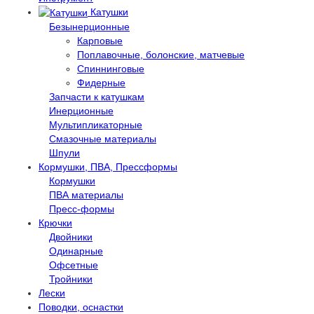
Катушки
Безынерционные
Карповые
Поплавочные, болонские, матчевые
Спиннинговые
Фидерные
Запчасти к катушкам
Инерционные
Мультипликаторные
Смазочные материалы
Шпули
Кормушки, ПВА, Прессформы
Кормушки
ПВА материалы
Пресс-формы
Крючки
Двойники
Одинарные
Офсетные
Тройники
Лески
Поводки, оснастки