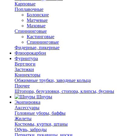
Карповые
Поплавочные
Болонские
Матчевые
Маховые
Спиннинговые
Кастинговые
Спиннинговые
Фидерные, пикерные
Флюорокарбон
Фурнитура
Вертлюги
Застежки
Коннекторы
Обжимные трубки, заводные кольца
Прочее
Штопора, безузловки, стопора, клипсы, бусины
Шнуры
Экипировка
Аксессуары
Головные уборы, баффы
Жилеты
Костюмы, куртки, штаны
Обувь, заброды
Перчатки, рукавицы, носки