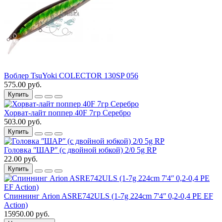
Воблер TsuYoki COLECTOR 130SP 056
575.00 руб.
Купить
Хорват-лайт поппер 40F 7гр Серебро
503.00 руб.
Купить
Головка ʺШАРʺ (с двойной юбкой) 2/0 5g RP
22.00 руб.
Купить
Спиннинг Arion ASRE742ULS (1-7g 224cm 7'4ʺ 0,2-0,4 PE EF
Action)
15950.00 руб.