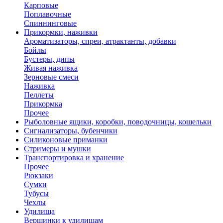
Карповые
Поплавочные
Спиннинговые
Прикормки, наживки
Ароматизаторы, спреи, атрактанты, добавки
Бойлы
Бустеры, дипы
Живая наживка
Зерновые смеси
Наживка
Пеллеты
Прикормка
Прочее
Рыболовные ящики, коробки, поводочницы, кошельки
Сигнализаторы, бубенчики
Силиконовые приманки
Стримеры и мушки
Транспортировка и хранение
Прочее
Рюкзаки
Сумки
Тубусы
Чехлы
Удилища
Вершинки к удилищам