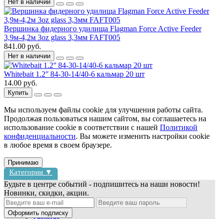
Нет в наличии
Вершинка фидерного удилища Flagman Force Active Feeder
3,9м-4,2м 3oz glass 3,3мм FAFT005
841.00 руб.
Нет в наличии
Whitebait 1.2ʺ 84-30-14/40-6 кальмар 20 шт
14.00 руб.
Купить
Мы используем файлы cookie для улучшения работы сайта.
Продолжая пользоваться нашим сайтом, вы соглашаетесь на
использование cookie в соответствии с нашей
Политикой
конфиденциальности
. Вы можете изменить настройки cookie
в любое время в своем браузере.
Принимаю
Категории ▼
Будьте в центре событий - подпишитесь на наши новости!
Новинки, скидки, акции.
Блесны
Воблеры
Оформить подписку