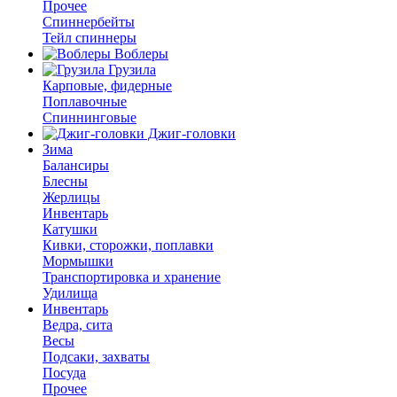
Прочее
Спиннербейты
Тейл спиннеры
Воблеры
Грузила
Карповые, фидерные
Поплавочные
Спиннинговые
Джиг-головки
Зима
Балансиры
Блесны
Жерлицы
Инвентарь
Катушки
Кивки, сторожки, поплавки
Мормышки
Транспортировка и хранение
Удилища
Инвентарь
Ведра, сита
Весы
Подсаки, захваты
Посуда
Прочее