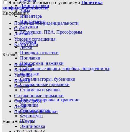
Грузила
Я прочитал и согласен с условиями
Политика
Джиг-головки
конфиденциальности
Зима
Информация
Инвентарь
Инструмент
Политика конфиденциальности
Катушки
О нас
Кормушки, ПВА, Прессформы
Доставка
Условия соглашения
Крючки
Карта сайта
Лески
Поводки, оснастки
Каталог
Поплавки
Прикормки, наживки
Воблеры
Рыболовные ящики, коробки, поводочницы,
Катушки
кошельки
Удилища
Сигнализаторы, бубенчики
Крючки
Силиконовые приманки
Блесны
Стримеры и мушки
Силиконовые приманки
Транспортировка и хранение
Флюрокарбон
Удилища
Лески
Флюорокарбон
Прикормки, наживки
Фурнитура
Шнуры
Наши контакты
Экипировка
(072) 551-36-48