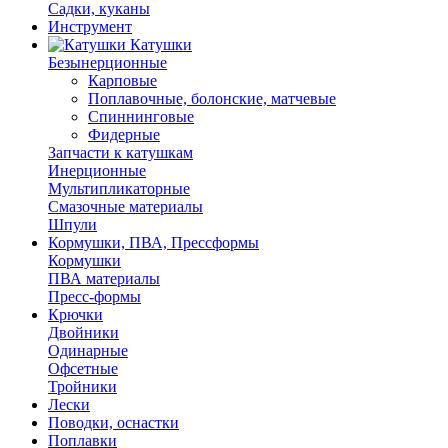
Садки, куканы
Инструмент
Катушки
Безынерционные
Карповые
Поплавочные, болонские, матчевые
Спиннинговые
Фидерные
Запчасти к катушкам
Инерционные
Мультипликаторные
Смазочные материалы
Шпули
Кормушки, ПВА, Прессформы
Кормушки
ПВА материалы
Пресс-формы
Крючки
Двойники
Одинарные
Офсетные
Тройники
Лески
Поводки, оснастки
Поплавки