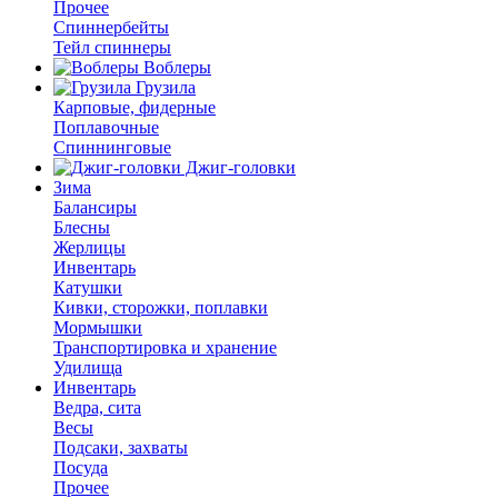
Прочее
Спиннербейты
Тейл спиннеры
Воблеры
Грузила
Карповые, фидерные
Поплавочные
Спиннинговые
Джиг-головки
Зима
Балансиры
Блесны
Жерлицы
Инвентарь
Катушки
Кивки, сторожки, поплавки
Мормышки
Транспортировка и хранение
Удилища
Инвентарь
Ведра, сита
Весы
Подсаки, захваты
Посуда
Прочее