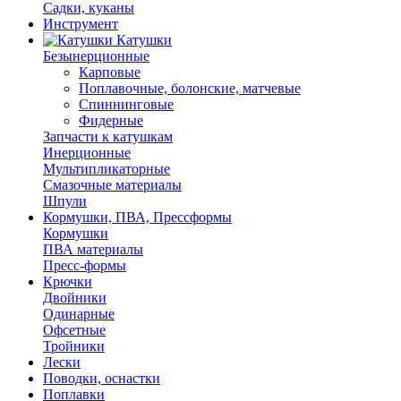
Садки, куканы
Инструмент
Катушки
Безынерционные
Карповые
Поплавочные, болонские, матчевые
Спиннинговые
Фидерные
Запчасти к катушкам
Инерционные
Мультипликаторные
Смазочные материалы
Шпули
Кормушки, ПВА, Прессформы
Кормушки
ПВА материалы
Пресс-формы
Крючки
Двойники
Одинарные
Офсетные
Тройники
Лески
Поводки, оснастки
Поплавки