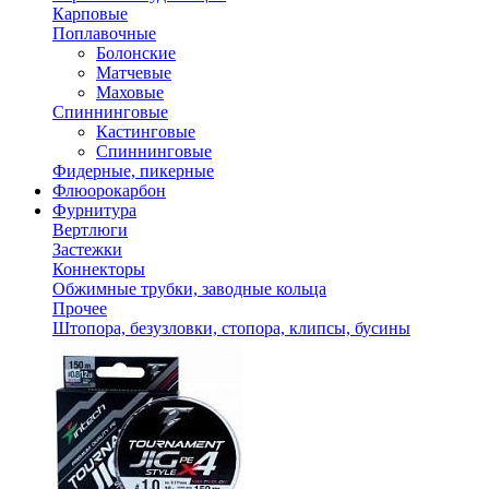
Карповые
Поплавочные
Болонские
Матчевые
Маховые
Спиннинговые
Кастинговые
Спиннинговые
Фидерные, пикерные
Флюорокарбон
Фурнитура
Вертлюги
Застежки
Коннекторы
Обжимные трубки, заводные кольца
Прочее
Штопора, безузловки, стопора, клипсы, бусины