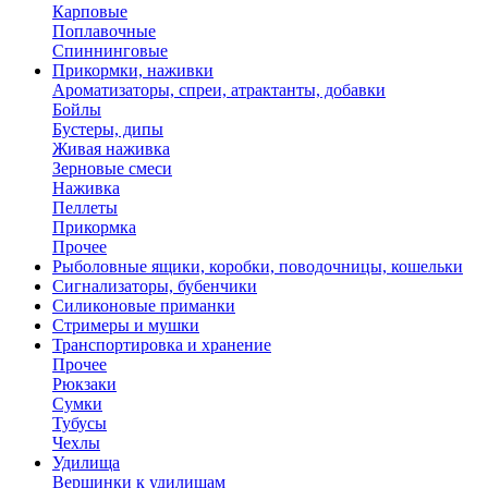
Карповые
Поплавочные
Спиннинговые
Прикормки, наживки
Ароматизаторы, спреи, атрактанты, добавки
Бойлы
Бустеры, дипы
Живая наживка
Зерновые смеси
Наживка
Пеллеты
Прикормка
Прочее
Рыболовные ящики, коробки, поводочницы, кошельки
Сигнализаторы, бубенчики
Силиконовые приманки
Стримеры и мушки
Транспортировка и хранение
Прочее
Рюкзаки
Сумки
Тубусы
Чехлы
Удилища
Вершинки к удилищам