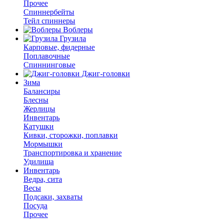
Прочее
Спиннербейты
Тейл спиннеры
Воблеры
Грузила
Карповые, фидерные
Поплавочные
Спиннинговые
Джиг-головки
Зима
Балансиры
Блесны
Жерлицы
Инвентарь
Катушки
Кивки, сторожки, поплавки
Мормышки
Транспортировка и хранение
Удилища
Инвентарь
Ведра, сита
Весы
Подсаки, захваты
Посуда
Прочее