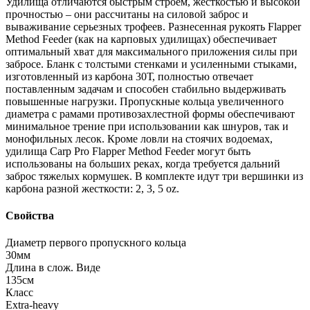
Удилища отличаются быстрым строем, жесткостью и высокой
прочностью – они рассчитаны на силовой заброс и
вываживание серьезных трофеев. Разнесенная рукоять Flapper
Method Feeder (как на карповых удилищах) обеспечивает
оптимальный хват для максимального приложения силы при
забросе. Бланк с толстыми стенками и усиленными стыками,
изготовленный из карбона 30Т, полностью отвечает
поставленным задачам и способен стабильно выдерживать
повышенные нагрузки. Пропускные кольца увеличенного
диаметра с рамами противозахлестной формы обеспечивают
минимальное трение при использовании как шнуров, так и
монофильных лесок. Кроме ловли на стоячих водоемах,
удилища Carp Pro Flapper Method Feeder могут быть
использованы на больших реках, когда требуется дальний
заброс тяжелых кормушек. В комплекте идут три вершинки из
карбона разной жесткости: 2, 3, 5 oz.
Свойства
Диаметр первого пропускного кольца
30мм
Длина в слож. Виде
135см
Класс
Extra-heavy