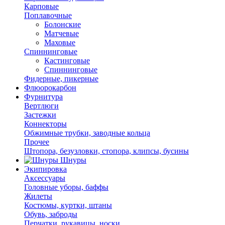
Карповые
Поплавочные
Болонские
Матчевые
Маховые
Спиннинговые
Кастинговые
Спиннинговые
Фидерные, пикерные
Флюорокарбон
Фурнитура
Вертлюги
Застежки
Коннекторы
Обжимные трубки, заводные кольца
Прочее
Штопора, безузловки, стопора, клипсы, бусины
Шнуры
Экипировка
Аксессуары
Головные уборы, баффы
Жилеты
Костюмы, куртки, штаны
Обувь, заброды
Перчатки, рукавицы, носки