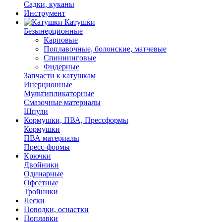
Садки, куканы
Инструмент
Катушки
Безынерционные
Карповые
Поплавочные, болонские, матчевые
Спиннинговые
Фидерные
Запчасти к катушкам
Инерционные
Мультипликаторные
Смазочные материалы
Шпули
Кормушки, ПВА, Прессформы
Кормушки
ПВА материалы
Пресс-формы
Крючки
Двойники
Одинарные
Офсетные
Тройники
Лески
Поводки, оснастки
Поплавки