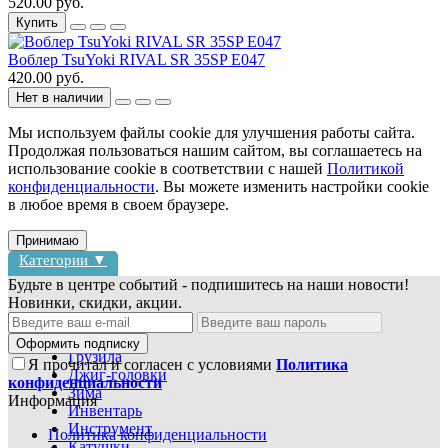
520.00 руб.
Купить
Воблер TsuYoki RIVAL SR 35SP E047
420.00 руб.
Нет в наличии
Мы используем файлы cookie для улучшения работы сайта.
Продолжая пользоваться нашим сайтом, вы соглашаетесь на
использование cookie в соответствии с нашей
Политикой
конфиденциальности
. Вы можете изменить настройки cookie
в любое время в своем браузере.
Принимаю
Категории ▼
Будьте в центре событий - подпишитесь на наши новости!
Новинки, скидки, акции.
Блесны
Воблеры
Оформить подписку
Грузила
Я прочитал и согласен с условиями
Политика
Джиг-головки
конфиденциальности
Зима
Информация
Инвентарь
Инструмент
Политика конфиденциальности
Катушки