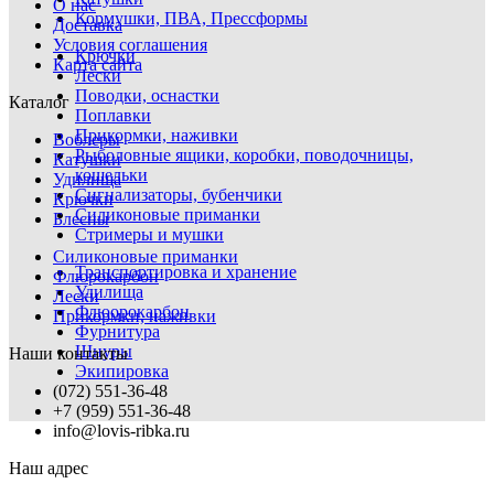
О нас
Кормушки, ПВА, Прессформы
Доставка
Условия соглашения
Крючки
Карта сайта
Лески
Поводки, оснастки
Каталог
Поплавки
Прикормки, наживки
Воблеры
Рыболовные ящики, коробки, поводочницы,
Катушки
кошельки
Удилища
Сигнализаторы, бубенчики
Крючки
Силиконовые приманки
Блесны
Стримеры и мушки
Силиконовые приманки
Транспортировка и хранение
Флюрокарбон
Удилища
Лески
Флюорокарбон
Прикормки, наживки
Фурнитура
Шнуры
Наши контакты
Экипировка
(072) 551-36-48
+7 (959) 551-36-48
info@lovis-ribka.ru
Наш адрес