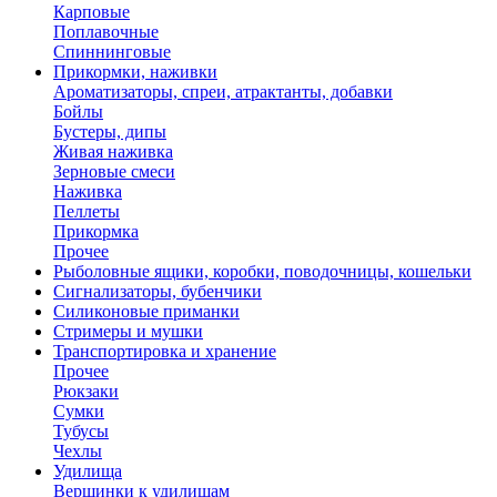
Карповые
Поплавочные
Спиннинговые
Прикормки, наживки
Ароматизаторы, спреи, атрактанты, добавки
Бойлы
Бустеры, дипы
Живая наживка
Зерновые смеси
Наживка
Пеллеты
Прикормка
Прочее
Рыболовные ящики, коробки, поводочницы, кошельки
Сигнализаторы, бубенчики
Силиконовые приманки
Стримеры и мушки
Транспортировка и хранение
Прочее
Рюкзаки
Сумки
Тубусы
Чехлы
Удилища
Вершинки к удилищам