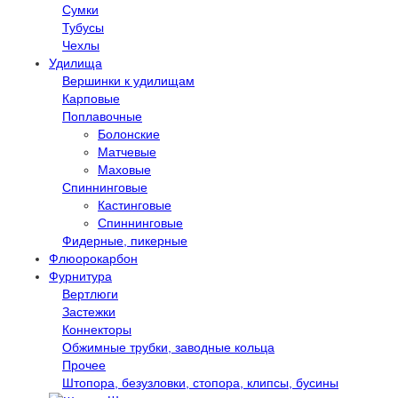
Сумки
Тубусы
Чехлы
Удилища
Вершинки к удилищам
Карповые
Поплавочные
Болонские
Матчевые
Маховые
Спиннинговые
Кастинговые
Спиннинговые
Фидерные, пикерные
Флюорокарбон
Фурнитура
Вертлюги
Застежки
Коннекторы
Обжимные трубки, заводные кольца
Прочее
Штопора, безузловки, стопора, клипсы, бусины