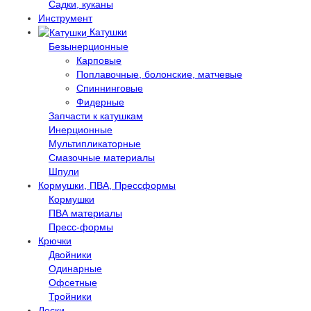
Садки, куканы
Инструмент
Катушки
Безынерционные
Карповые
Поплавочные, болонские, матчевые
Спиннинговые
Фидерные
Запчасти к катушкам
Инерционные
Мультипликаторные
Смазочные материалы
Шпули
Кормушки, ПВА, Прессформы
Кормушки
ПВА материалы
Пресс-формы
Крючки
Двойники
Одинарные
Офсетные
Тройники
Лески