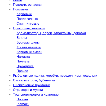
Поводки, оснастки
Поплавки
Карповые
Поплавочные
Спиннинговые
Прикормки, наживки
Ароматизаторы, спреи, атрактанты, добавки
Бойлы
Бустеры, дипы
Живая наживка
Зерновые смеси
Наживка
Пеллеты
Прикормка
Прочее
Рыболовные ящики, коробки, поводочницы, кошельки
Сигнализаторы, бубенчики
Силиконовые приманки
Стримеры и мушки
Транспортировка и хранение
Прочее
Рюкзаки