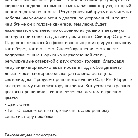
широких пределах с помощью металлического груза, который
перемещается по штанге. Регулировочный груз-утяжелитель с
небольшим усилием можно двигать по укороченной штанге:
чем ближе он к головке свингера, тем леска будет
натягиваться сильнее, что особенно актуально в ветреную
погоду и при ловле на дальних дистанциях. Свингер Carp Pro
Flapper с одинаковой эффективностью регистрирует поклевку
как в берег, так и от него. Способ крепления его к леске –
подпружиненные шарики из нержавеющей стали,
регулируемые отверткой с двух сторон головки, благодаря
чему индикатор можно адаптировать под любой диаметр
лески. Яркая светорассеивающая головка оснащена
светодиодом. Предусмотрено подключение Carp Pro Flapper к
электронному сигнализатору поклевки. Выпускается в разных
цветовых решениях – синем, зеленом, желтом и красном
цветах.
• Цвет: Green
• Тип: С возможностью подключеня к электронному
сигнализатору поклёвки
Рекомендуем посмотреть