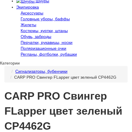
Шнуры
Экипировка
Аксессуары
Головные уборы, баффы
Жилеты
Костюмы, куртки, штаны
Обувь, заброды
Перчатки, рукавицы, носки
Поляризационные очки
Регланы, фотболки, рубашки
Категории
Сигнализаторы, бубенчики
CARP PRO Свингер FLapper цвет зеленый CP4462G
CARP PRO Свингер
FLapper цвет зеленый
CP4462G