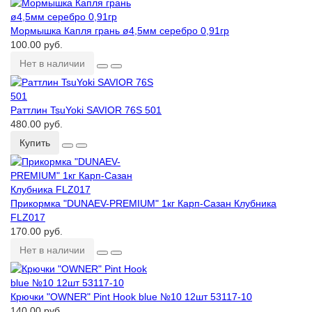
Мормышка Капля грань ø4,5мм серебро 0,91гр
100.00 руб.
Нет в наличии
Раттлин TsuYoki SAVIOR 76S 501
480.00 руб.
Купить
Прикормка ʺDUNAEV-PREMIUMʺ 1кг Карп-Сазан Клубника
FLZ017
170.00 руб.
Нет в наличии
Крючки ʺOWNERʺ Pint Hook blue №10 12шт 53117-10
140.00 руб.