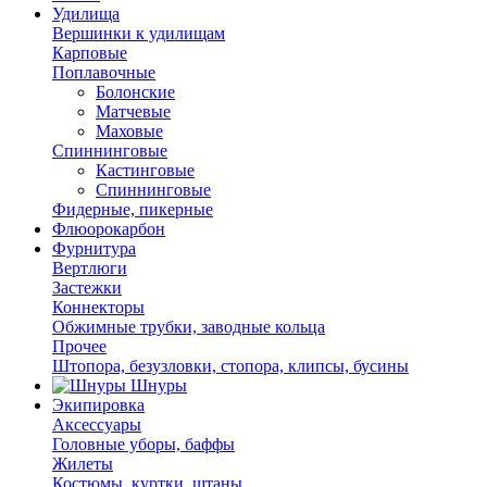
Удилища
Вершинки к удилищам
Карповые
Поплавочные
Болонские
Матчевые
Маховые
Спиннинговые
Кастинговые
Спиннинговые
Фидерные, пикерные
Флюорокарбон
Фурнитура
Вертлюги
Застежки
Коннекторы
Обжимные трубки, заводные кольца
Прочее
Штопора, безузловки, стопора, клипсы, бусины
Шнуры
Экипировка
Аксессуары
Головные уборы, баффы
Жилеты
Костюмы, куртки, штаны