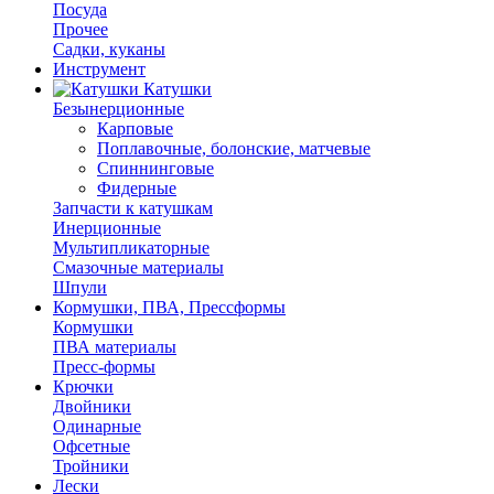
Посуда
Прочее
Садки, куканы
Инструмент
Катушки
Безынерционные
Карповые
Поплавочные, болонские, матчевые
Спиннинговые
Фидерные
Запчасти к катушкам
Инерционные
Мультипликаторные
Смазочные материалы
Шпули
Кормушки, ПВА, Прессформы
Кормушки
ПВА материалы
Пресс-формы
Крючки
Двойники
Одинарные
Офсетные
Тройники
Лески