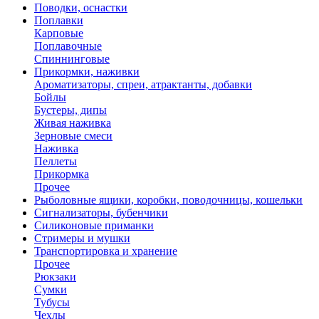
Поводки, оснастки
Поплавки
Карповые
Поплавочные
Спиннинговые
Прикормки, наживки
Ароматизаторы, спреи, атрактанты, добавки
Бойлы
Бустеры, дипы
Живая наживка
Зерновые смеси
Наживка
Пеллеты
Прикормка
Прочее
Рыболовные ящики, коробки, поводочницы, кошельки
Сигнализаторы, бубенчики
Силиконовые приманки
Стримеры и мушки
Транспортировка и хранение
Прочее
Рюкзаки
Сумки
Тубусы
Чехлы