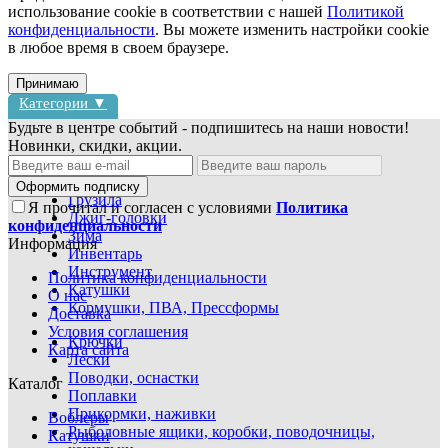
использование cookie в соответствии с нашей
Политикой
конфиденциальности
. Вы можете изменить настройки cookie
в любое время в своем браузере.
Принимаю
Категории ▼
Будьте в центре событий - подпишитесь на наши новости!
Новинки, скидки, акции.
Блесны
Воблеры
Оформить подписку
Грузила
Я прочитал и согласен с условиями
Политика
Джиг-головки
конфиденциальности
Зима
Информация
Инвентарь
Инструмент
Политика конфиденциальности
Катушки
О нас
Кормушки, ПВА, Прессформы
Доставка
Условия соглашения
Крючки
Карта сайта
Лески
Поводки, оснастки
Каталог
Поплавки
Прикормки, наживки
Воблеры
Рыболовные ящики, коробки, поводочницы,
Катушки