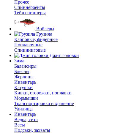
Прочее
Спиннербейты
Тейл спиннеры
Воблеры
Грузила
Карповые, фидерные
Поплавочные
Спиннинговые
Джиг-головки
Зима
Балансиры
Блесны
Жерлицы
Инвентарь
Катушки
Кивки, сторожки, поплавки
Мормышки
Транспортировка и хранение
Удилища
Инвентарь
Ведра, сита
Весы
Подсаки, захваты