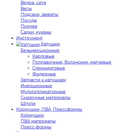
Ведра, сита
Весы
Подсаки, захваты
Посуда
Прочее
Садки, куканы
Инструмент
Катушки
Безынерционные
Карповые
Поплавочные, болонские, матчевые
Спиннинговые
Фидерные
Запчасти к катушкам
Инерционные
Мультипликаторные
Смазочные материалы
Шпули
Кормушки, ПВА, Прессформы
Кормушки
ПВА материалы
Пресс-формы