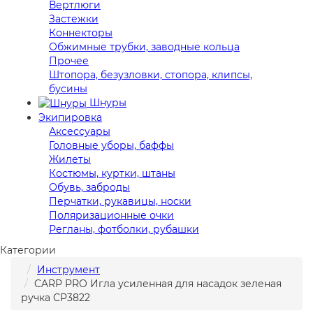
Вертлюги
Застежки
Коннекторы
Обжимные трубки, заводные кольца
Прочее
Штопора, безузловки, стопора, клипсы,
бусины
Шнуры
Экипировка
Аксессуары
Головные уборы, баффы
Жилеты
Костюмы, куртки, штаны
Обувь, заброды
Перчатки, рукавицы, носки
Поляризационные очки
Регланы, фотболки, рубашки
Категории
Инструмент
CARP PRO Игла усиленная для насадок зеленая
ручка CP3822