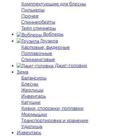
Комплектующие для блесны
Пилькеры
Прочее
Спиннербейты
Тейл спиннеры
Воблеры
Грузила
Карповые, фидерные
Поплавочные
Спиннинговые
Джиг-головки
Зима
Балансиры
Блесны
Жерлицы
Инвентарь
Катушки
Кивки, сторожки, поплавки
Мормышки
Транспортировка и хранение
Удилища
Инвентарь