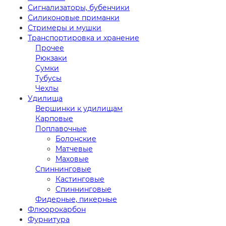
Сигнализаторы, бубенчики
Силиконовые приманки
Стримеры и мушки
Транспортировка и хранение
Прочее
Рюкзаки
Сумки
Тубусы
Чехлы
Удилища
Вершинки к удилищам
Карповые
Поплавочные
Болонские
Матчевые
Маховые
Спиннинговые
Кастинговые
Спиннинговые
Фидерные, пикерные
Флюорокарбон
Фурнитура