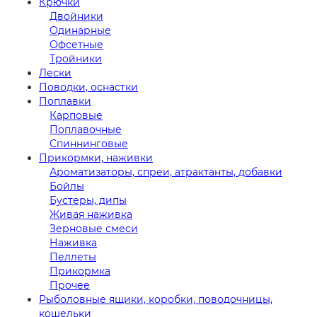
Крючки
Двойники
Одинарные
Офсетные
Тройники
Лески
Поводки, оснастки
Поплавки
Карповые
Поплавочные
Спиннинговые
Прикормки, наживки
Ароматизаторы, спреи, атрактанты, добавки
Бойлы
Бустеры, дипы
Живая наживка
Зерновые смеси
Наживка
Пеллеты
Прикормка
Прочее
Рыболовные ящики, коробки, поводочницы,
кошельки