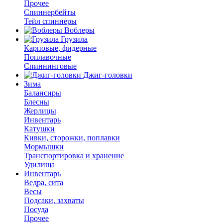
Прочее
Спиннербейты
Тейл спиннеры
Воблеры
Грузила
Карповые, фидерные
Поплавочные
Спиннинговые
Джиг-головки
Зима
Балансиры
Блесны
Жерлицы
Инвентарь
Катушки
Кивки, сторожки, поплавки
Мормышки
Транспортировка и хранение
Удилища
Инвентарь
Ведра, сита
Весы
Подсаки, захваты
Посуда
Прочее