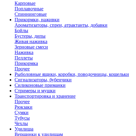
Карповые
Поплавочные
Спиннинговые
Прикормки, наживки
Ароматизаторы, спреи, атрактанты, добавки
Бойлы
Бустеры, дипы
Живая наживка
Зерновые смеси
Наживка
Пеллеты
Прикормка
Прочее
Рыболовные ящики, коробки, поводочницы, кошельки
Сигнализаторы, бубенчики
Силиконовые приманки
Стримеры и мушки
Транспортировка и хранение
Прочее
Рюкзаки
Сумки
Тубусы
Чехлы
Удилища
Вершинки к удилищам