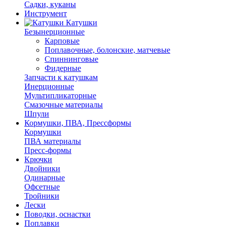
Садки, куканы
Инструмент
Катушки
Безынерционные
Карповые
Поплавочные, болонские, матчевые
Спиннинговые
Фидерные
Запчасти к катушкам
Инерционные
Мультипликаторные
Смазочные материалы
Шпули
Кормушки, ПВА, Прессформы
Кормушки
ПВА материалы
Пресс-формы
Крючки
Двойники
Одинарные
Офсетные
Тройники
Лески
Поводки, оснастки
Поплавки