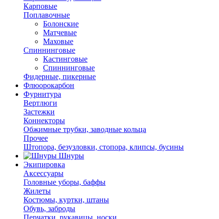
Карповые
Поплавочные
Болонские
Матчевые
Маховые
Спиннинговые
Кастинговые
Спиннинговые
Фидерные, пикерные
Флюорокарбон
Фурнитура
Вертлюги
Застежки
Коннекторы
Обжимные трубки, заводные кольца
Прочее
Штопора, безузловки, стопора, клипсы, бусины
Шнуры
Экипировка
Аксессуары
Головные уборы, баффы
Жилеты
Костюмы, куртки, штаны
Обувь, заброды
Перчатки, рукавицы, носки