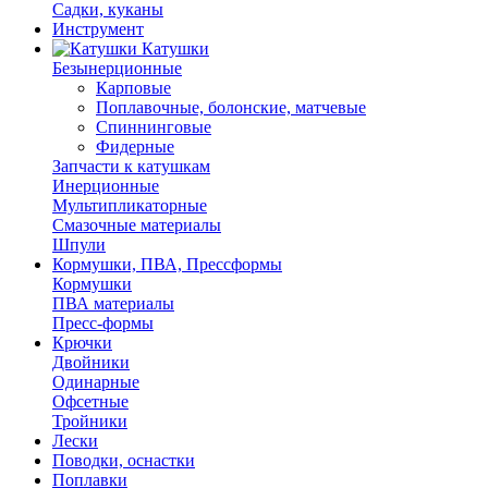
Садки, куканы
Инструмент
Катушки
Безынерционные
Карповые
Поплавочные, болонские, матчевые
Спиннинговые
Фидерные
Запчасти к катушкам
Инерционные
Мультипликаторные
Смазочные материалы
Шпули
Кормушки, ПВА, Прессформы
Кормушки
ПВА материалы
Пресс-формы
Крючки
Двойники
Одинарные
Офсетные
Тройники
Лески
Поводки, оснастки
Поплавки