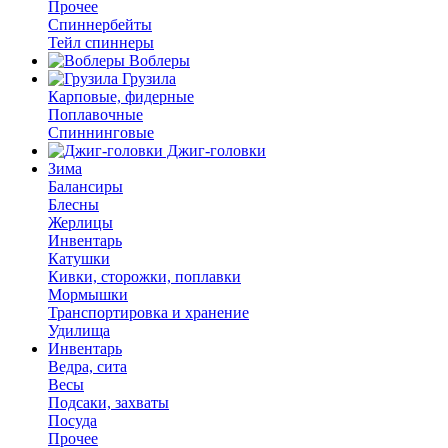
Прочее
Спиннербейты
Тейл спиннеры
Воблеры
Грузила
Карповые, фидерные
Поплавочные
Спиннинговые
Джиг-головки
Зима
Балансиры
Блесны
Жерлицы
Инвентарь
Катушки
Кивки, сторожки, поплавки
Мормышки
Транспортировка и хранение
Удилища
Инвентарь
Ведра, сита
Весы
Подсаки, захваты
Посуда
Прочее