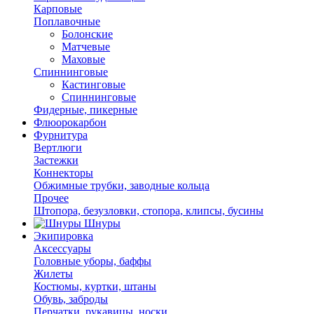
Карповые
Поплавочные
Болонские
Матчевые
Маховые
Спиннинговые
Кастинговые
Спиннинговые
Фидерные, пикерные
Флюорокарбон
Фурнитура
Вертлюги
Застежки
Коннекторы
Обжимные трубки, заводные кольца
Прочее
Штопора, безузловки, стопора, клипсы, бусины
Шнуры
Экипировка
Аксессуары
Головные уборы, баффы
Жилеты
Костюмы, куртки, штаны
Обувь, заброды
Перчатки, рукавицы, носки