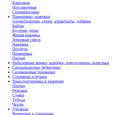
Карповые
Поплавочные
Спиннинговые
Прикормки, наживки
Ароматизаторы, спреи, атрактанты, добавки
Бойлы
Бустеры, дипы
Живая наживка
Зерновые смеси
Наживка
Пеллеты
Прикормка
Прочее
Рыболовные ящики, коробки, поводочницы, кошельки
Сигнализаторы, бубенчики
Силиконовые приманки
Стримеры и мушки
Транспортировка и хранение
Прочее
Рюкзаки
Сумки
Тубусы
Чехлы
Удилища
Вершинки к удилищам