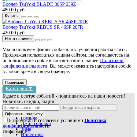
Воблер TsuYoki BLADE 80SP 039Z
480.00 руб.
Купить
Воблер TsuYoki REBUS SR 46SP 207R
420.00 руб.
Нет в наличии
Мы используем файлы cookie для улучшения работы сайта.
Продолжая пользоваться нашим сайтом, вы соглашаетесь на
использование cookie в соответствии с нашей
Политикой
конфиденциальности
. Вы можете изменить настройки cookie
в любое время в своем браузере.
Принимаю
Категории ▼
Будьте в центре событий - подпишитесь на наши новости!
Новинки, скидки, акции.
Блесны
Воблеры
Оформить подписку
Грузила
Я прочитал и согласен с условиями
Политика
Джиг-головки
конфиденциальности
Зима
Информация
Инвентарь