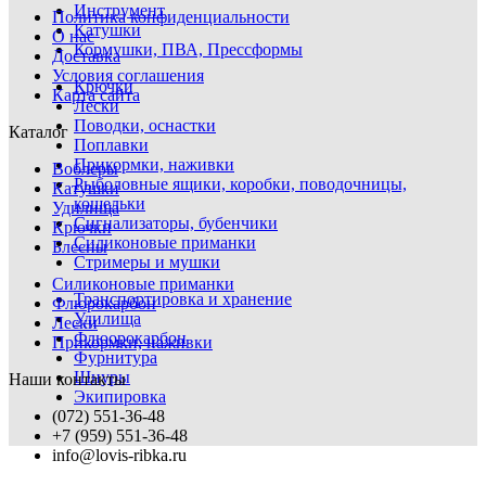
Инструмент
Политика конфиденциальности
Катушки
О нас
Кормушки, ПВА, Прессформы
Доставка
Условия соглашения
Крючки
Карта сайта
Лески
Поводки, оснастки
Каталог
Поплавки
Прикормки, наживки
Воблеры
Рыболовные ящики, коробки, поводочницы,
Катушки
кошельки
Удилища
Сигнализаторы, бубенчики
Крючки
Силиконовые приманки
Блесны
Стримеры и мушки
Силиконовые приманки
Транспортировка и хранение
Флюрокарбон
Удилища
Лески
Флюорокарбон
Прикормки, наживки
Фурнитура
Шнуры
Наши контакты
Экипировка
(072) 551-36-48
+7 (959) 551-36-48
info@lovis-ribka.ru