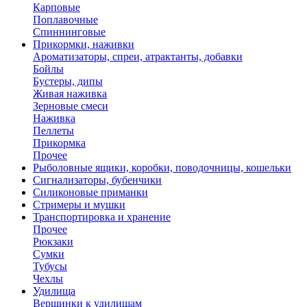
Карповые
Поплавочные
Спиннинговые
Прикормки, наживки
Ароматизаторы, спреи, атрактанты, добавки
Бойлы
Бустеры, дипы
Живая наживка
Зерновые смеси
Наживка
Пеллеты
Прикормка
Прочее
Рыболовные ящики, коробки, поводочницы, кошельки
Сигнализаторы, бубенчики
Силиконовые приманки
Стримеры и мушки
Транспортировка и хранение
Прочее
Рюкзаки
Сумки
Тубусы
Чехлы
Удилища
Вершинки к удилищам