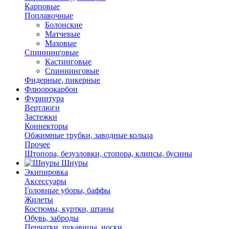
Карповые
Поплавочные
Болонские
Матчевые
Маховые
Спиннинговые
Кастинговые
Спиннинговые
Фидерные, пикерные
Флюорокарбон
Фурнитура
Вертлюги
Застежки
Коннекторы
Обжимные трубки, заводные кольца
Прочее
Штопора, безузловки, стопора, клипсы, бусины
Шнуры
Экипировка
Аксессуары
Головные уборы, баффы
Жилеты
Костюмы, куртки, штаны
Обувь, заброды
Перчатки, рукавицы, носки