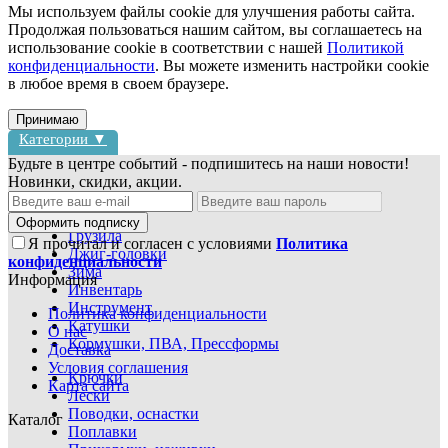
Мы используем файлы cookie для улучшения работы сайта.
Продолжая пользоваться нашим сайтом, вы соглашаетесь на
использование cookie в соответствии с нашей
Политикой
конфиденциальности
. Вы можете изменить настройки cookie
в любое время в своем браузере.
Принимаю
Категории ▼
Будьте в центре событий - подпишитесь на наши новости!
Новинки, скидки, акции.
Блесны
Воблеры
Оформить подписку
Грузила
Я прочитал и согласен с условиями
Политика
Джиг-головки
конфиденциальности
Зима
Информация
Инвентарь
Инструмент
Политика конфиденциальности
Катушки
О нас
Кормушки, ПВА, Прессформы
Доставка
Условия соглашения
Крючки
Карта сайта
Лески
Поводки, оснастки
Каталог
Поплавки