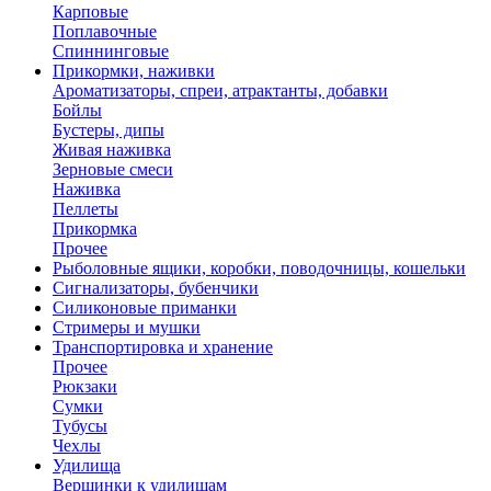
Карповые
Поплавочные
Спиннинговые
Прикормки, наживки
Ароматизаторы, спреи, атрактанты, добавки
Бойлы
Бустеры, дипы
Живая наживка
Зерновые смеси
Наживка
Пеллеты
Прикормка
Прочее
Рыболовные ящики, коробки, поводочницы, кошельки
Сигнализаторы, бубенчики
Силиконовые приманки
Стримеры и мушки
Транспортировка и хранение
Прочее
Рюкзаки
Сумки
Тубусы
Чехлы
Удилища
Вершинки к удилищам