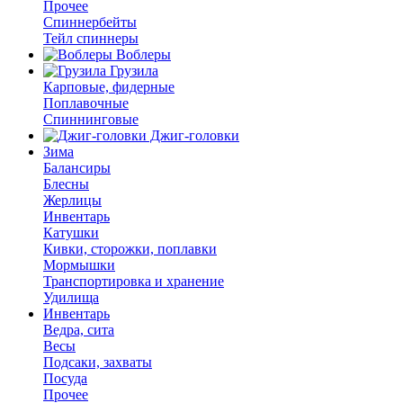
Прочее
Спиннербейты
Тейл спиннеры
Воблеры
Грузила
Карповые, фидерные
Поплавочные
Спиннинговые
Джиг-головки
Зима
Балансиры
Блесны
Жерлицы
Инвентарь
Катушки
Кивки, сторожки, поплавки
Мормышки
Транспортировка и хранение
Удилища
Инвентарь
Ведра, сита
Весы
Подсаки, захваты
Посуда
Прочее