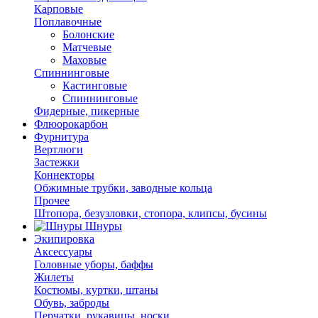
Карповые
Поплавочные
Болонские
Матчевые
Маховые
Спиннинговые
Кастинговые
Спиннинговые
Фидерные, пикерные
Флюорокарбон
Фурнитура
Вертлюги
Застежки
Коннекторы
Обжимные трубки, заводные кольца
Прочее
Штопора, безузловки, стопора, клипсы, бусины
Шнуры
Экипировка
Аксессуары
Головные уборы, баффы
Жилеты
Костюмы, куртки, штаны
Обувь, заброды
Перчатки, рукавицы, носки