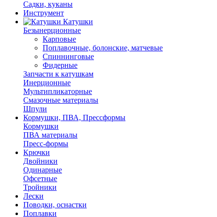
Садки, куканы
Инструмент
Катушки
Безынерционные
Карповые
Поплавочные, болонские, матчевые
Спиннинговые
Фидерные
Запчасти к катушкам
Инерционные
Мультипликаторные
Смазочные материалы
Шпули
Кормушки, ПВА, Прессформы
Кормушки
ПВА материалы
Пресс-формы
Крючки
Двойники
Одинарные
Офсетные
Тройники
Лески
Поводки, оснастки
Поплавки