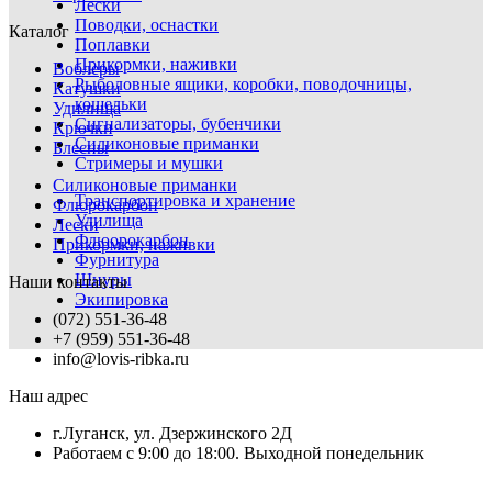
Лески
Поводки, оснастки
Каталог
Поплавки
Прикормки, наживки
Воблеры
Рыболовные ящики, коробки, поводочницы,
Катушки
кошельки
Удилища
Сигнализаторы, бубенчики
Крючки
Силиконовые приманки
Блесны
Стримеры и мушки
Силиконовые приманки
Транспортировка и хранение
Флюрокарбон
Удилища
Лески
Флюорокарбон
Прикормки, наживки
Фурнитура
Шнуры
Наши контакты
Экипировка
(072) 551-36-48
+7 (959) 551-36-48
info@lovis-ribka.ru
Наш адрес
г.Луганск, ул. Дзержинского 2Д
Работаем с 9:00 до 18:00. Выходной понедельник