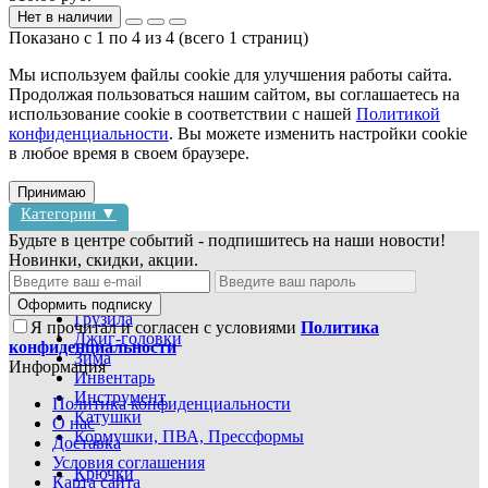
Нет в наличии
Показано с 1 по 4 из 4 (всего 1 страниц)
Мы используем файлы cookie для улучшения работы сайта.
Продолжая пользоваться нашим сайтом, вы соглашаетесь на
использование cookie в соответствии с нашей
Политикой
конфиденциальности
. Вы можете изменить настройки cookie
в любое время в своем браузере.
Принимаю
Категории ▼
Будьте в центре событий - подпишитесь на наши новости!
Новинки, скидки, акции.
Блесны
Воблеры
Оформить подписку
Грузила
Я прочитал и согласен с условиями
Политика
Джиг-головки
конфиденциальности
Зима
Информация
Инвентарь
Инструмент
Политика конфиденциальности
Катушки
О нас
Кормушки, ПВА, Прессформы
Доставка
Условия соглашения
Крючки
Карта сайта