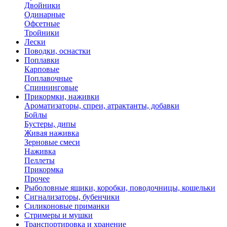
Двойники
Одинарные
Офсетные
Тройники
Лески
Поводки, оснастки
Поплавки
Карповые
Поплавочные
Спиннинговые
Прикормки, наживки
Ароматизаторы, спреи, атрактанты, добавки
Бойлы
Бустеры, дипы
Живая наживка
Зерновые смеси
Наживка
Пеллеты
Прикормка
Прочее
Рыболовные ящики, коробки, поводочницы, кошельки
Сигнализаторы, бубенчики
Силиконовые приманки
Стримеры и мушки
Транспортировка и хранение