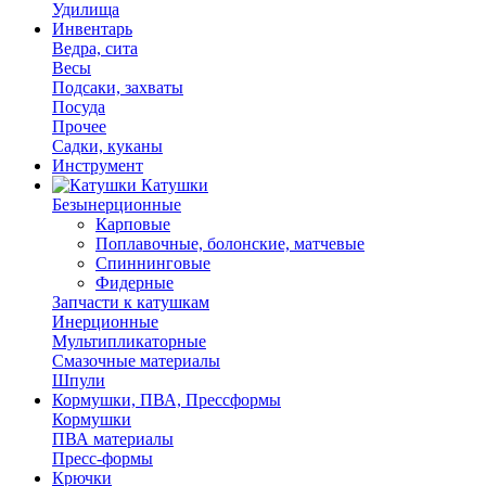
Удилища
Инвентарь
Ведра, сита
Весы
Подсаки, захваты
Посуда
Прочее
Садки, куканы
Инструмент
Катушки
Безынерционные
Карповые
Поплавочные, болонские, матчевые
Спиннинговые
Фидерные
Запчасти к катушкам
Инерционные
Мультипликаторные
Смазочные материалы
Шпули
Кормушки, ПВА, Прессформы
Кормушки
ПВА материалы
Пресс-формы
Крючки