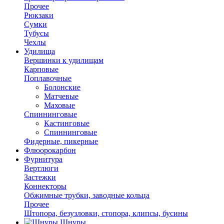
Прочее
Рюкзаки
Сумки
Тубусы
Чехлы
Удилища
Вершинки к удилищам
Карповые
Поплавочные
Болонские
Матчевые
Маховые
Спиннинговые
Кастинговые
Спиннинговые
Фидерные, пикерные
Флюорокарбон
Фурнитура
Вертлюги
Застежки
Коннекторы
Обжимные трубки, заводные кольца
Прочее
Штопора, безузловки, стопора, клипсы, бусины
Шнуры