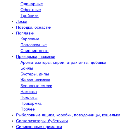
Одинарные
Офсетные
Тройники
Лески
Поводки, оснастки
Поплавки
Карповые
Поплавочные
Спиннинговые
Прикормки, наживки
Ароматизаторы, спреи, атрактанты, добавки
Бойлы
Бустеры, дипы
Живая наживка
Зерновые смеси
Наживка
Пеллеты
Прикормка
Прочее
Рыболовные ящики, коробки, поводочницы, кошельки
Сигнализаторы, бубенчики
Силиконовые приманки