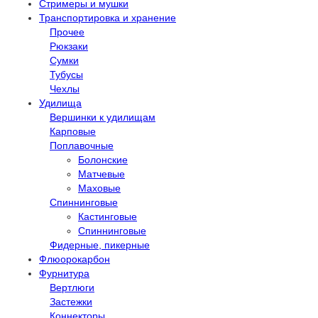
Стримеры и мушки
Транспортировка и хранение
Прочее
Рюкзаки
Сумки
Тубусы
Чехлы
Удилища
Вершинки к удилищам
Карповые
Поплавочные
Болонские
Матчевые
Маховые
Спиннинговые
Кастинговые
Спиннинговые
Фидерные, пикерные
Флюорокарбон
Фурнитура
Вертлюги
Застежки
Коннекторы