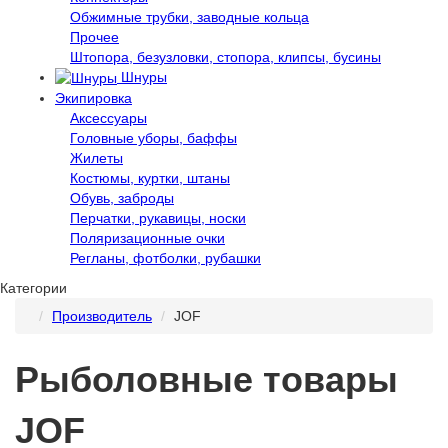
Обжимные трубки, заводные кольца
Прочее
Штопора, безузловки, стопора, клипсы, бусины
Шнуры
Экипировка
Аксессуары
Головные уборы, баффы
Жилеты
Костюмы, куртки, штаны
Обувь, заброды
Перчатки, рукавицы, носки
Поляризационные очки
Регланы, фотболки, рубашки
Категории
Производитель
JOF
Рыболовные товары
JOF