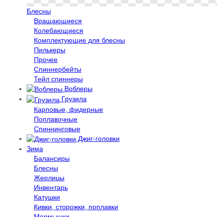
Блесны
Вращающиеся
Колебающиеся
Комплектующие для блесны
Пилькеры
Прочее
Спиннербейты
Тейл спиннеры
Воблеры
Грузила
Карповые, фидерные
Поплавочные
Спиннинговые
Джиг-головки
Зима
Балансиры
Блесны
Жерлицы
Инвентарь
Катушки
Кивки, сторожки, поплавки
Мормышки