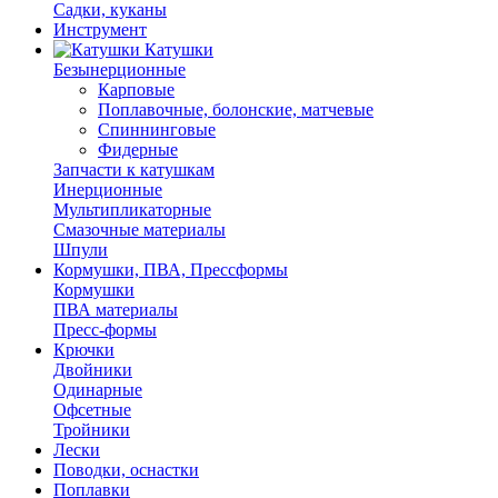
Садки, куканы
Инструмент
Катушки
Безынерционные
Карповые
Поплавочные, болонские, матчевые
Спиннинговые
Фидерные
Запчасти к катушкам
Инерционные
Мультипликаторные
Смазочные материалы
Шпули
Кормушки, ПВА, Прессформы
Кормушки
ПВА материалы
Пресс-формы
Крючки
Двойники
Одинарные
Офсетные
Тройники
Лески
Поводки, оснастки
Поплавки