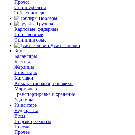
Прочее
Спиннербейты
Тейл спиннеры
Воблеры
Грузила
Карповые, фидерные
Поплавочные
Спиннинговые
Джиг-головки
Зима
Балансиры
Блесны
Жерлицы
Инвентарь
Катушки
Кивки, сторожки, поплавки
Мормышки
Транспортировка и хранение
Удилища
Инвентарь
Ведра, сита
Весы
Подсаки, захваты
Посуда
Прочее