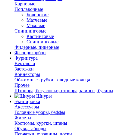
Карповые
Поплавочные
Болонские
Матчевые
Маховые
Спиннинговые
Кастинговые
Спиннинговые
Фидерные, пикерные
Флюорокарбон
Фурнитура
Вертлюги
Застежки
Коннекторы
Обжимные трубки, заводные кольца
Прочее
Штопора, безузловки, стопора, клипсы, бусины
Шнуры
Экипировка
Аксессуары
Головные уборы, баффы
Жилеты
Костюмы, куртки, штаны
Обувь, заброды
Перчатки, рукавицы, носки