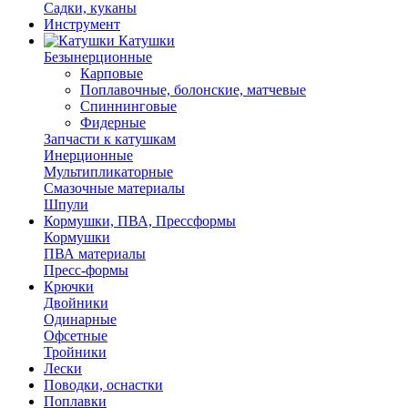
Садки, куканы
Инструмент
Катушки
Безынерционные
Карповые
Поплавочные, болонские, матчевые
Спиннинговые
Фидерные
Запчасти к катушкам
Инерционные
Мультипликаторные
Смазочные материалы
Шпули
Кормушки, ПВА, Прессформы
Кормушки
ПВА материалы
Пресс-формы
Крючки
Двойники
Одинарные
Офсетные
Тройники
Лески
Поводки, оснастки
Поплавки