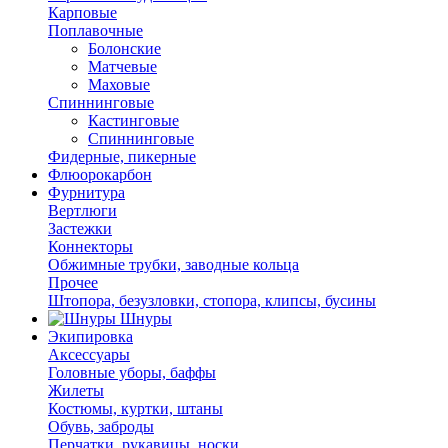
Карповые
Поплавочные
Болонские
Матчевые
Маховые
Спиннинговые
Кастинговые
Спиннинговые
Фидерные, пикерные
Флюорокарбон
Фурнитура
Вертлюги
Застежки
Коннекторы
Обжимные трубки, заводные кольца
Прочее
Штопора, безузловки, стопора, клипсы, бусины
Шнуры
Экипировка
Аксессуары
Головные уборы, баффы
Жилеты
Костюмы, куртки, штаны
Обувь, заброды
Перчатки, рукавицы, носки