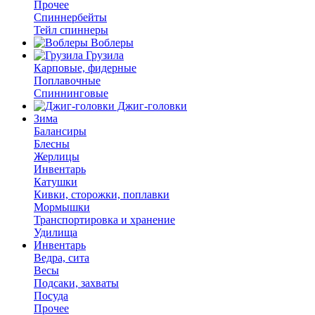
Прочее
Спиннербейты
Тейл спиннеры
Воблеры
Грузила
Карповые, фидерные
Поплавочные
Спиннинговые
Джиг-головки
Зима
Балансиры
Блесны
Жерлицы
Инвентарь
Катушки
Кивки, сторожки, поплавки
Мормышки
Транспортировка и хранение
Удилища
Инвентарь
Ведра, сита
Весы
Подсаки, захваты
Посуда
Прочее