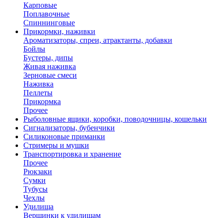
Карповые
Поплавочные
Спиннинговые
Прикормки, наживки
Ароматизаторы, спреи, атрактанты, добавки
Бойлы
Бустеры, дипы
Живая наживка
Зерновые смеси
Наживка
Пеллеты
Прикормка
Прочее
Рыболовные ящики, коробки, поводочницы, кошельки
Сигнализаторы, бубенчики
Силиконовые приманки
Стримеры и мушки
Транспортировка и хранение
Прочее
Рюкзаки
Сумки
Тубусы
Чехлы
Удилища
Вершинки к удилищам