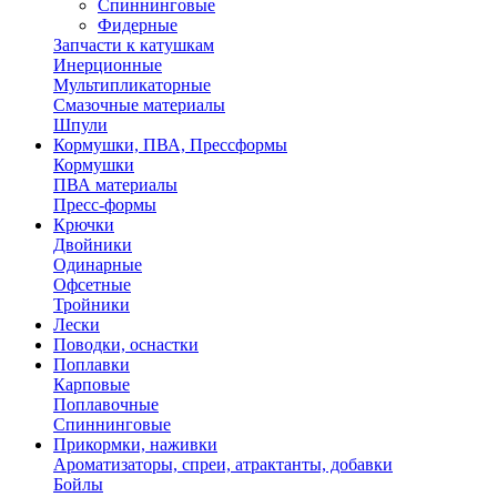
Спиннинговые
Фидерные
Запчасти к катушкам
Инерционные
Мультипликаторные
Смазочные материалы
Шпули
Кормушки, ПВА, Прессформы
Кормушки
ПВА материалы
Пресс-формы
Крючки
Двойники
Одинарные
Офсетные
Тройники
Лески
Поводки, оснастки
Поплавки
Карповые
Поплавочные
Спиннинговые
Прикормки, наживки
Ароматизаторы, спреи, атрактанты, добавки
Бойлы