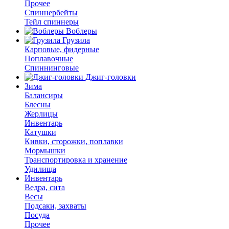
Прочее
Спиннербейты
Тейл спиннеры
Воблеры
Грузила
Карповые, фидерные
Поплавочные
Спиннинговые
Джиг-головки
Зима
Балансиры
Блесны
Жерлицы
Инвентарь
Катушки
Кивки, сторожки, поплавки
Мормышки
Транспортировка и хранение
Удилища
Инвентарь
Ведра, сита
Весы
Подсаки, захваты
Посуда
Прочее