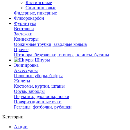
Кастинговые
Спиннинговые
Фидерные, пикерные
Флюорокарбон
Фурнитура
Вертлюги
Застежки
Коннекторы
Обжимные трубки, заводные кольца
Прочее
Штопора, безузловки, стопора, клипсы, бусины
Шнуры
Экипировка
Аксессуары
Головные уборы, баффы
Жилеты
Костюмы, куртки, штаны
Обувь, заброды
Перчатки, рукавицы, носки
Поляризационные очки
Регланы, фотболки, рубашки
Категории
Акции