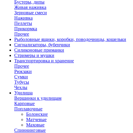
Бустеры, дипы
Живая наживка
Зерновые смеси
Наживка
Пеллеты
Прикормка
Прочее
Рыболовные ящики, коробки, поводочницы, кошельки
Сигнализаторы, бубенчики
Силиконовые приманки
Стримеры и мушки
Транспортировка и хранение
Прочее
Рюкзаки
Сумки
Тубусы
Чехлы
Удилища
Вершинки к удилищам
Карповые
Поплавочные
Болонские
Матчевые
Маховые
Спиннинговые