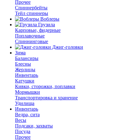
Прочее
Спиннербейты
Тейл спиннеры
Воблеры
Грузила
Карповые, фидерные
Поплавочные
Спиннинговые
Джиг-головки
Зима
Балансиры
Блесны
Жерлицы
Инвентарь
Катушки
Кивки, сторожки, поплавки
Мормышки
Транспортировка и хранение
Удилища
Инвентарь
Ведра, сита
Весы
Подсаки, захваты
Посуда
Прочее