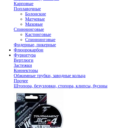
Карповые
Поплавочные
Болонские
Матчевые
Маховые
Спиннинговые
Кастинговые
Спиннинговые
Фидерные, пикерные
Флюорокарбон
Фурнитура
Вертлюги
Застежки
Коннекторы
Обжимные трубки, заводные кольца
Прочее
Штопора, безузловки, стопора, клипсы, бусины