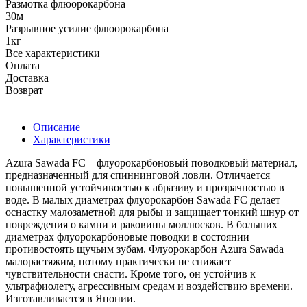
Размотка флюорокарбона
30м
Разрывное усилие флюорокарбона
1кг
Все характеристики
Оплата
Доставка
Возврат
Описание
Характеристики
Azura Sawada FC – флуорокарбоновый поводковый материал,
предназначенный для спиннинговой ловли. Отличается
повышенной устойчивостью к абразиву и прозрачностью в
воде. В малых диаметрах флуорокарбон Sawada FC делает
оснастку малозаметной для рыбы и защищает тонкий шнур от
повреждения о камни и раковины моллюсков. В больших
диаметрах флуорокарбоновые поводки в состоянии
противостоять щучьим зубам. Флуорокарбон Azura Sawada
малорастяжим, потому практически не снижает
чувствительности снасти. Кроме того, он устойчив к
ультрафиолету, агрессивным средам и воздействию времени.
Изготавливается в Японии.