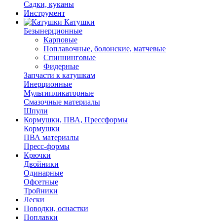
Садки, куканы
Инструмент
Катушки
Безынерционные
Карповые
Поплавочные, болонские, матчевые
Спиннинговые
Фидерные
Запчасти к катушкам
Инерционные
Мультипликаторные
Смазочные материалы
Шпули
Кормушки, ПВА, Прессформы
Кормушки
ПВА материалы
Пресс-формы
Крючки
Двойники
Одинарные
Офсетные
Тройники
Лески
Поводки, оснастки
Поплавки