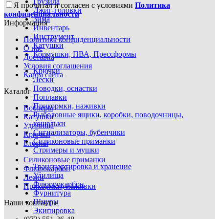
Грузила
Я прочитал и согласен с условиями
Политика
Джиг-головки
конфиденциальности
Зима
Информация
Инвентарь
Инструмент
Политика конфиденциальности
Катушки
О нас
Кормушки, ПВА, Прессформы
Доставка
Условия соглашения
Крючки
Карта сайта
Лески
Поводки, оснастки
Каталог
Поплавки
Прикормки, наживки
Воблеры
Рыболовные ящики, коробки, поводочницы,
Катушки
кошельки
Удилища
Сигнализаторы, бубенчики
Крючки
Силиконовые приманки
Блесны
Стримеры и мушки
Силиконовые приманки
Транспортировка и хранение
Флюрокарбон
Удилища
Лески
Флюорокарбон
Прикормки, наживки
Фурнитура
Шнуры
Наши контакты
Экипировка