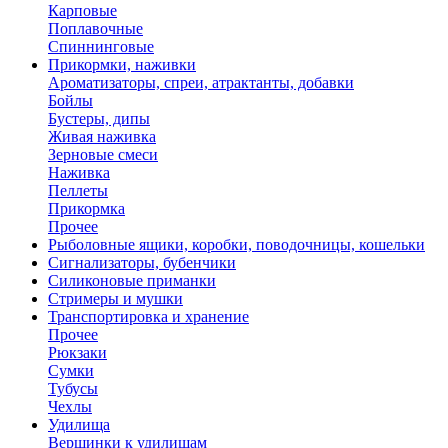
Карповые
Поплавочные
Спиннинговые
Прикормки, наживки
Ароматизаторы, спреи, атрактанты, добавки
Бойлы
Бустеры, дипы
Живая наживка
Зерновые смеси
Наживка
Пеллеты
Прикормка
Прочее
Рыболовные ящики, коробки, поводочницы, кошельки
Сигнализаторы, бубенчики
Силиконовые приманки
Стримеры и мушки
Транспортировка и хранение
Прочее
Рюкзаки
Сумки
Тубусы
Чехлы
Удилища
Вершинки к удилищам