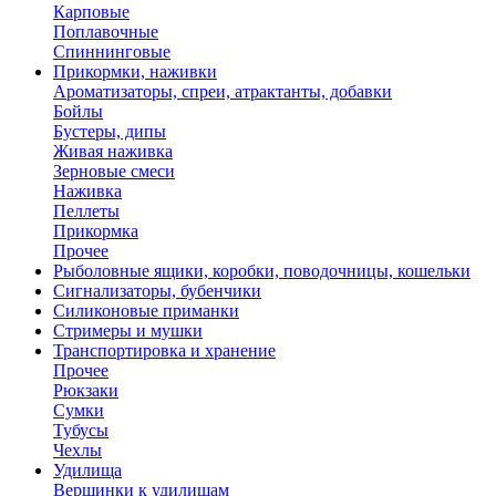
Карповые
Поплавочные
Спиннинговые
Прикормки, наживки
Ароматизаторы, спреи, атрактанты, добавки
Бойлы
Бустеры, дипы
Живая наживка
Зерновые смеси
Наживка
Пеллеты
Прикормка
Прочее
Рыболовные ящики, коробки, поводочницы, кошельки
Сигнализаторы, бубенчики
Силиконовые приманки
Стримеры и мушки
Транспортировка и хранение
Прочее
Рюкзаки
Сумки
Тубусы
Чехлы
Удилища
Вершинки к удилищам