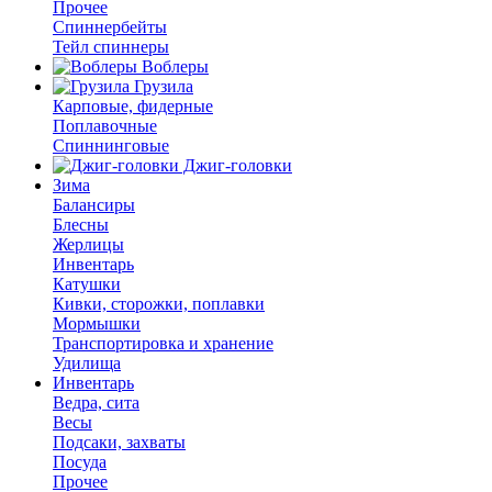
Прочее
Спиннербейты
Тейл спиннеры
Воблеры
Грузила
Карповые, фидерные
Поплавочные
Спиннинговые
Джиг-головки
Зима
Балансиры
Блесны
Жерлицы
Инвентарь
Катушки
Кивки, сторожки, поплавки
Мормышки
Транспортировка и хранение
Удилища
Инвентарь
Ведра, сита
Весы
Подсаки, захваты
Посуда
Прочее