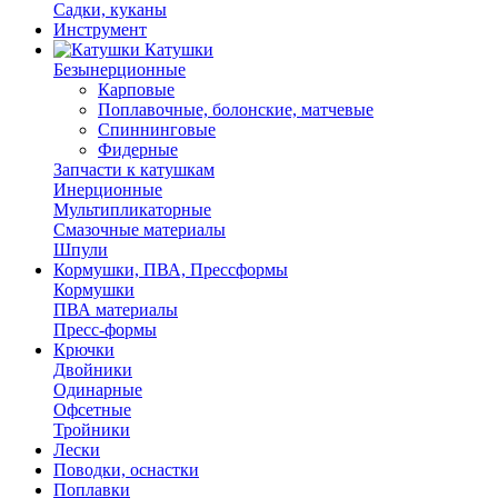
Садки, куканы
Инструмент
Катушки
Безынерционные
Карповые
Поплавочные, болонские, матчевые
Спиннинговые
Фидерные
Запчасти к катушкам
Инерционные
Мультипликаторные
Смазочные материалы
Шпули
Кормушки, ПВА, Прессформы
Кормушки
ПВА материалы
Пресс-формы
Крючки
Двойники
Одинарные
Офсетные
Тройники
Лески
Поводки, оснастки
Поплавки