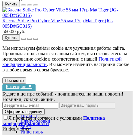
Купить
Блесна Strike Pro Cyber Vibe 55 мм 17гр Mat Tiger (JG-
005D#GC01S)
560.00 руб.
Купить
Мы используем файлы cookie для улучшения работы сайта.
Продолжая пользоваться нашим сайтом, вы соглашаетесь на
использование cookie в соответствии с нашей
Политикой
конфиденциальности
. Вы можете изменить настройки cookie
в любое время в своем браузере.
Принимаю
Категории ▼
Будьте в центре событий - подпишитесь на наши новости!
Новинки, скидки, акции.
Блесны
Воблеры
Оформить подписку
Грузила
Я прочитал и согласен с условиями
Политика
Джиг-головки
конфиденциальности
Зима
Информация
Инвентарь