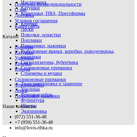
Инструмент
Политика конфиденциальности
Катушки
О нас
Кормушки, ПВА, Прессформы
Доставка
Условия соглашения
Крючки
Карта сайта
Лески
Поводки, оснастки
Каталог
Поплавки
Прикормки, наживки
Воблеры
Рыболовные ящики, коробки, поводочницы,
Катушки
кошельки
Удилища
Сигнализаторы, бубенчики
Крючки
Силиконовые приманки
Блесны
Стримеры и мушки
Силиконовые приманки
Транспортировка и хранение
Флюрокарбон
Удилища
Лески
Флюорокарбон
Прикормки, наживки
Фурнитура
Шнуры
Наши контакты
Экипировка
(072) 551-36-48
+7 (959) 551-36-48
info@lovis-ribka.ru