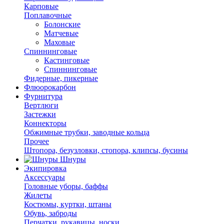
Карповые
Поплавочные
Болонские
Матчевые
Маховые
Спиннинговые
Кастинговые
Спиннинговые
Фидерные, пикерные
Флюорокарбон
Фурнитура
Вертлюги
Застежки
Коннекторы
Обжимные трубки, заводные кольца
Прочее
Штопора, безузловки, стопора, клипсы, бусины
Шнуры
Экипировка
Аксессуары
Головные уборы, баффы
Жилеты
Костюмы, куртки, штаны
Обувь, заброды
Перчатки, рукавицы, носки