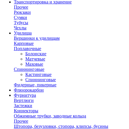
Транспортировка и хранение
Прочее
Рюкзаки
Сумки
Тубусы
Чехлы
Удилища
Вершинки к удилищам
Карповые
Поплавочные
Болонские
Матчевые
Маховые
Спиннинговые
Кастинговые
Спиннинговые
Фидерные, пикерные
Флюорокарбон
Фурнитура
Вертлюги
Застежки
Коннекторы
Обжимные трубки, заводные кольца
Прочее
Штопора, безузловки, стопора, клипсы, бусины