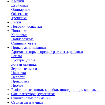
Крючки
Двойники
Одинарные
Офсетные
Тройники
Лески
Поводки, оснастки
Поплавки
Карповые
Поплавочные
Спиннинговые
Прикормки, наживки
Ароматизаторы, спреи, атрактанты, добавки
Бойлы
Бустеры, дипы
Живая наживка
Зерновые смеси
Наживка
Пеллеты
Прикормка
Прочее
Рыболовные ящики, коробки, поводочницы, кошельки
Сигнализаторы, бубенчики
Силиконовые приманки
Стримеры и мушки