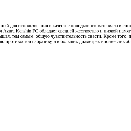
нный для использования в качестве поводкового материала в сп
ал Azura Kenshin FC обладает средней жесткостью и низкой памят
шая, тем самым, общую чувствительность снасти. Кроме того, 
шо противостоит абразиву, а в больших диаметрах вполне спосо