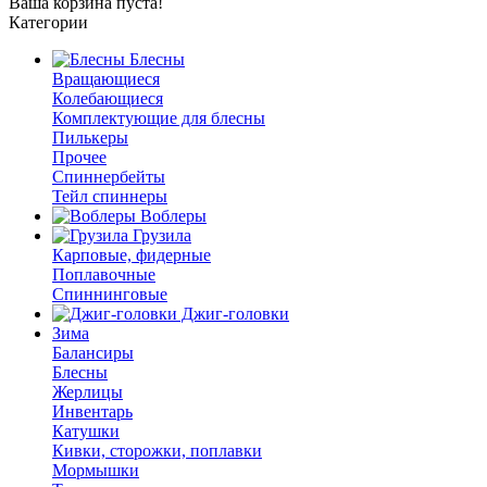
Ваша корзина пуста!
Категории
Блесны
Вращающиеся
Колебающиеся
Комплектующие для блесны
Пилькеры
Прочее
Спиннербейты
Тейл спиннеры
Воблеры
Грузила
Карповые, фидерные
Поплавочные
Спиннинговые
Джиг-головки
Зима
Балансиры
Блесны
Жерлицы
Инвентарь
Катушки
Кивки, сторожки, поплавки
Мормышки