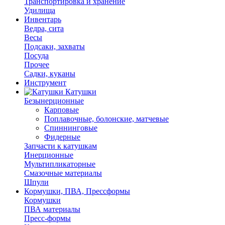
Транспортировка и хранение
Удилища
Инвентарь
Ведра, сита
Весы
Подсаки, захваты
Посуда
Прочее
Садки, куканы
Инструмент
Катушки
Безынерционные
Карповые
Поплавочные, болонские, матчевые
Спиннинговые
Фидерные
Запчасти к катушкам
Инерционные
Мультипликаторные
Смазочные материалы
Шпули
Кормушки, ПВА, Прессформы
Кормушки
ПВА материалы
Пресс-формы