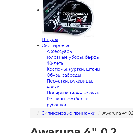
Шнуры
Экипировка
Аксессуары
Головные уборы, баффы
Жилеты
Костюмы, куртки, штаны
Обувь, заброды
Перчатки, рукавицы,
носки
Поляризационные очки
Регланы, фотболки,
рубашки
Силиконовые приманки
Awaruna 4ʺ 0.
Awaruna 4ʺ 0.2