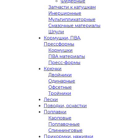
Фидерные
Запчасти к катушкам
Инерционные
Мультипликаторные
Смазочные материалы
Шпули
Кормушки, ПВА,
Прессформы
Кормушки
ПВА материалы
Пресс-формы
Крючки
Двойники
Одинарные
Офсетные
Тройники
Лески
Поводки, оснастки
Поплавки
Карповые
Поплавочные
Спиннинговые
Прикормки, наживки