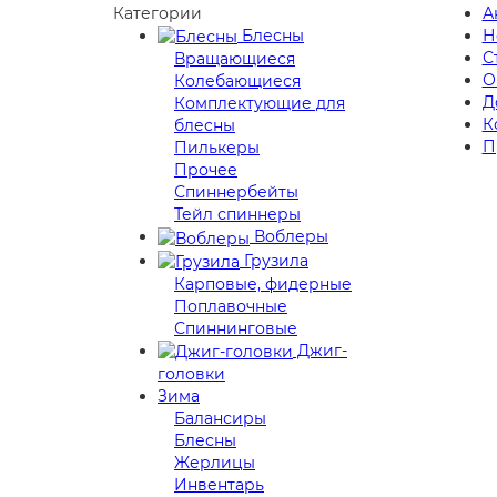
Категории
А
Блесны
Н
С
Вращающиеся
О
Колебающиеся
Д
Комплектующие для
К
блесны
П
Пилькеры
Прочее
Спиннербейты
Тейл спиннеры
Воблеры
Грузила
Карповые, фидерные
Поплавочные
Спиннинговые
Джиг-
головки
Зима
Балансиры
Блесны
Жерлицы
Инвентарь