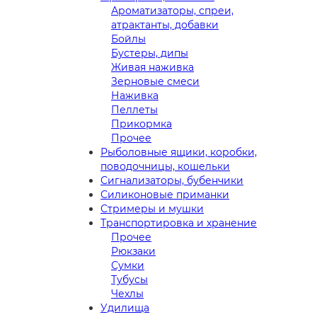
Ароматизаторы, спреи,
атрактанты, добавки
Бойлы
Бустеры, дипы
Живая наживка
Зерновые смеси
Наживка
Пеллеты
Прикормка
Прочее
Рыболовные ящики, коробки,
поводочницы, кошельки
Сигнализаторы, бубенчики
Силиконовые приманки
Стримеры и мушки
Транспортировка и хранение
Прочее
Рюкзаки
Сумки
Тубусы
Чехлы
Удилища