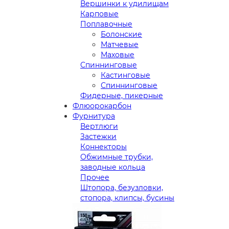
Вершинки к удилищам
Карповые
Поплавочные
Болонские
Матчевые
Маховые
Спиннинговые
Кастинговые
Спиннинговые
Фидерные, пикерные
Флюорокарбон
Фурнитура
Вертлюги
Застежки
Коннекторы
Обжимные трубки,
заводные кольца
Прочее
Штопора, безузловки,
стопора, клипсы, бусины