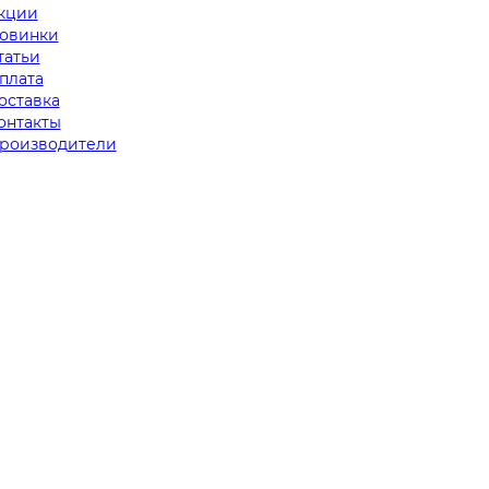
кции
овинки
татьи
плата
оставка
онтакты
роизводители