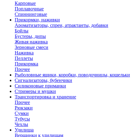
Карповые
Поплавочные
Спиннинговые
Прикормки, наживки
Ароматизаторы, спреи, атрактанты, добавки
Бойлы
Бустеры, дипы
Живая наживка
Зерновые смеси
Наживка
Пеллеты
Прикормка
Прочее
Рыболовные ящики, коробки, поводочницы, кошельки
Сигнализаторы, бубенчики
Силиконовые приманки
Стримеры и мушки
Транспортировка и хранение
Прочее
Рюкзаки
Сумки
Тубусы
Чехлы
Удилища
Вершинки к удилищам