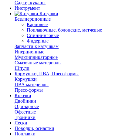
Садки, куканы
Инструмент
Катушки
Безынерционные
Карповые
Поплавочные, болонские, матчевые
Спиннинговые
Фидерные
Запчасти к катушкам
Инерционные
Мультипликаторные
Смазочные материалы
Шпули
Кормушки, ПВА, Прессформы
Кормушки
ПВА материалы
Пресс-формы
Крючки
Двойники
Одинарные
Офсетные
Тройники
Лески
Поводки, оснастки
Поплавки