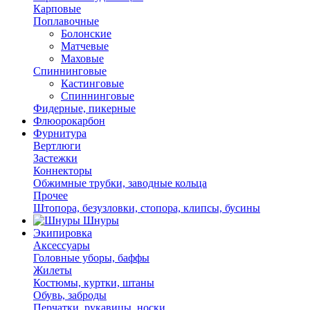
Карповые
Поплавочные
Болонские
Матчевые
Маховые
Спиннинговые
Кастинговые
Спиннинговые
Фидерные, пикерные
Флюорокарбон
Фурнитура
Вертлюги
Застежки
Коннекторы
Обжимные трубки, заводные кольца
Прочее
Штопора, безузловки, стопора, клипсы, бусины
Шнуры
Экипировка
Аксессуары
Головные уборы, баффы
Жилеты
Костюмы, куртки, штаны
Обувь, заброды
Перчатки, рукавицы, носки