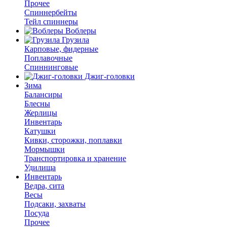
Прочее
Спиннербейты
Тейл спиннеры
Воблеры
Грузила
Карповые, фидерные
Поплавочные
Спиннинговые
Джиг-головки
Зима
Балансиры
Блесны
Жерлицы
Инвентарь
Катушки
Кивки, сторожки, поплавки
Мормышки
Транспортировка и хранение
Удилища
Инвентарь
Ведра, сита
Весы
Подсаки, захваты
Посуда
Прочее