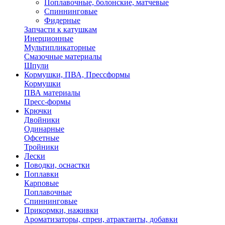
Поплавочные, болонские, матчевые
Спиннинговые
Фидерные
Запчасти к катушкам
Инерционные
Мультипликаторные
Смазочные материалы
Шпули
Кормушки, ПВА, Прессформы
Кормушки
ПВА материалы
Пресс-формы
Крючки
Двойники
Одинарные
Офсетные
Тройники
Лески
Поводки, оснастки
Поплавки
Карповые
Поплавочные
Спиннинговые
Прикормки, наживки
Ароматизаторы, спреи, атрактанты, добавки