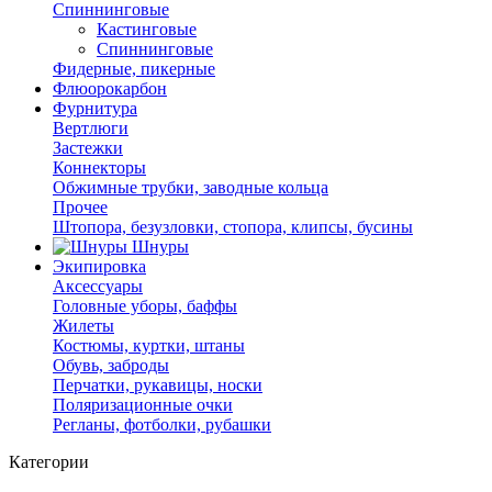
Спиннинговые
Кастинговые
Спиннинговые
Фидерные, пикерные
Флюорокарбон
Фурнитура
Вертлюги
Застежки
Коннекторы
Обжимные трубки, заводные кольца
Прочее
Штопора, безузловки, стопора, клипсы, бусины
Шнуры
Экипировка
Аксессуары
Головные уборы, баффы
Жилеты
Костюмы, куртки, штаны
Обувь, заброды
Перчатки, рукавицы, носки
Поляризационные очки
Регланы, фотболки, рубашки
Категории