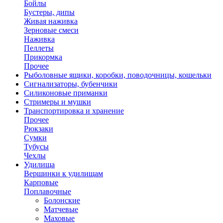
Бойлы
Бустеры, дипы
Живая наживка
Зерновые смеси
Наживка
Пеллеты
Прикормка
Прочее
Рыболовные ящики, коробки, поводочницы, кошельки
Сигнализаторы, бубенчики
Силиконовые приманки
Стримеры и мушки
Транспортировка и хранение
Прочее
Рюкзаки
Сумки
Тубусы
Чехлы
Удилища
Вершинки к удилищам
Карповые
Поплавочные
Болонские
Матчевые
Маховые