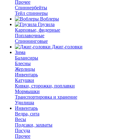
Прочее
Спиннербейты
Тейл спиннеры
Воблеры
Грузила
Карповые, фидерные
Поплавочные
Спиннинговые
Джиг-головки
Зима
Балансиры
Блесны
Жерлицы
Инвентарь
Катушки
Кивки, сторожки, поплавки
Мормышки
Транспортировка и хранение
Удилища
Инвентарь
Ведра, сита
Весы
Подсаки, захваты
Посуда
Прочее