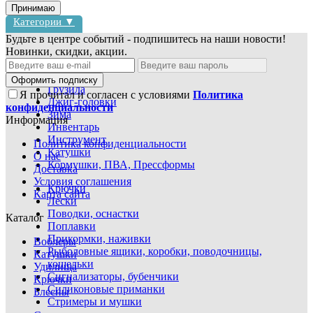
Принимаю
Категории ▼
Будьте в центре событий - подпишитесь на наши новости!
Новинки, скидки, акции.
Блесны
Воблеры
Оформить подписку
Грузила
Я прочитал и согласен с условиями
Политика
Джиг-головки
конфиденциальности
Зима
Информация
Инвентарь
Инструмент
Политика конфиденциальности
Катушки
О нас
Кормушки, ПВА, Прессформы
Доставка
Условия соглашения
Крючки
Карта сайта
Лески
Поводки, оснастки
Каталог
Поплавки
Прикормки, наживки
Воблеры
Рыболовные ящики, коробки, поводочницы,
Катушки
кошельки
Удилища
Сигнализаторы, бубенчики
Крючки
Силиконовые приманки
Блесны
Стримеры и мушки