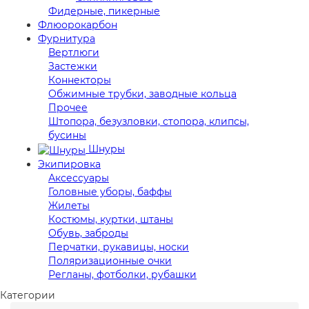
Фидерные, пикерные
Флюорокарбон
Фурнитура
Вертлюги
Застежки
Коннекторы
Обжимные трубки, заводные кольца
Прочее
Штопора, безузловки, стопора, клипсы,
бусины
Шнуры
Экипировка
Аксессуары
Головные уборы, баффы
Жилеты
Костюмы, куртки, штаны
Обувь, заброды
Перчатки, рукавицы, носки
Поляризационные очки
Регланы, фотболки, рубашки
Категории