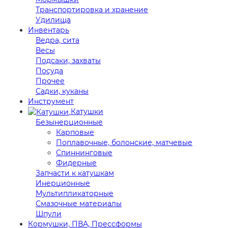
Транспортировка и хранение
Удилища
Инвентарь
Ведра, сита
Весы
Подсаки, захваты
Посуда
Прочее
Садки, куканы
Инструмент
Катушки
Безынерционные
Карповые
Поплавочные, болонские, матчевые
Спиннинговые
Фидерные
Запчасти к катушкам
Инерционные
Мультипликаторные
Смазочные материалы
Шпули
Кормушки, ПВА, Прессформы