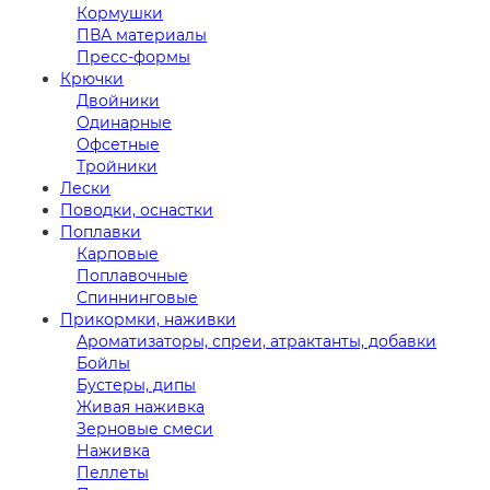
Кормушки
ПВА материалы
Пресс-формы
Крючки
Двойники
Одинарные
Офсетные
Тройники
Лески
Поводки, оснастки
Поплавки
Карповые
Поплавочные
Спиннинговые
Прикормки, наживки
Ароматизаторы, спреи, атрактанты, добавки
Бойлы
Бустеры, дипы
Живая наживка
Зерновые смеси
Наживка
Пеллеты