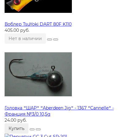
Воблер TsuYoki DART 80F K110
405.00 руб.
Нет в наличии
Головка ʺШАРʺ ʺAberdeen Jigʺ - 1367 ʺCannelleʺ -
Франция №3/0 10,5g
24.00 руб.
Купить