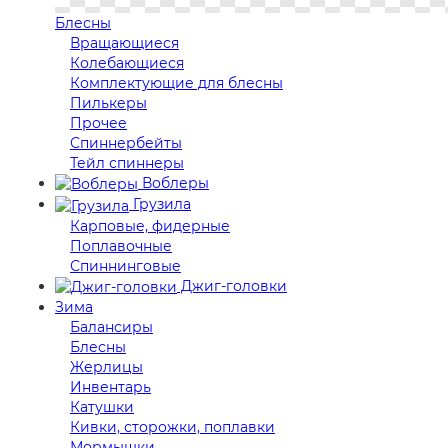
Блесны
Вращающиеся
Колебающиеся
Комплектующие для блесны
Пилькеры
Прочее
Спиннербейты
Тейл спиннеры
Воблеры
Грузила
Карповые, фидерные
Поплавочные
Спиннинговые
Джиг-головки
Зима
Балансиры
Блесны
Жерлицы
Инвентарь
Катушки
Кивки, сторожки, поплавки
Мормышки