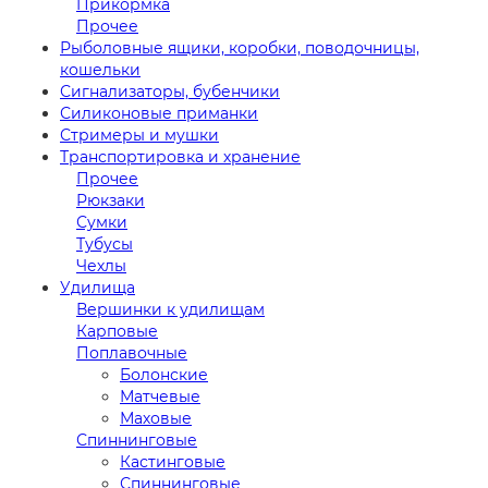
Прикормка
Прочее
Рыболовные ящики, коробки, поводочницы,
кошельки
Сигнализаторы, бубенчики
Силиконовые приманки
Стримеры и мушки
Транспортировка и хранение
Прочее
Рюкзаки
Сумки
Тубусы
Чехлы
Удилища
Вершинки к удилищам
Карповые
Поплавочные
Болонские
Матчевые
Маховые
Спиннинговые
Кастинговые
Спиннинговые