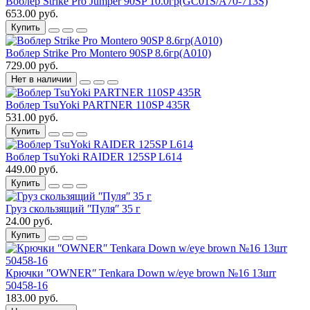
Воблер Strike Pro Jumper 90SP 10.0гр(GC01S/A70-713S)
653.00 руб.
Купить
Воблер Strike Pro Montero 90SP 8.6гр(A010)
729.00 руб.
Нет в наличии
Воблер TsuYoki PARTNER 110SP 435R
531.00 руб.
Купить
Воблер TsuYoki RAIDER 125SP L614
449.00 руб.
Купить
Груз скользящий ʺПуляʺ 35 г
24.00 руб.
Купить
Крючки ʺOWNERʺ Tenkara Down w/eye brown №16 13шт
50458-16
183.00 руб.