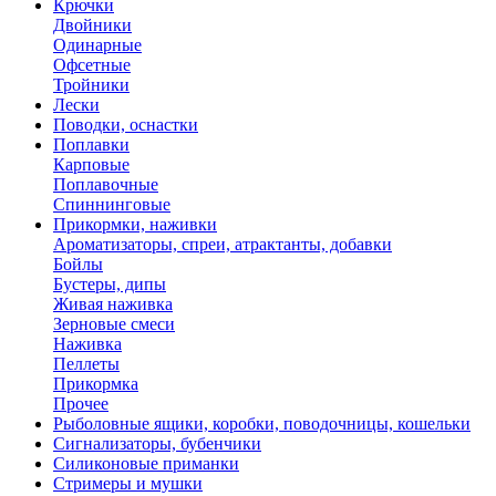
Крючки
Двойники
Одинарные
Офсетные
Тройники
Лески
Поводки, оснастки
Поплавки
Карповые
Поплавочные
Спиннинговые
Прикормки, наживки
Ароматизаторы, спреи, атрактанты, добавки
Бойлы
Бустеры, дипы
Живая наживка
Зерновые смеси
Наживка
Пеллеты
Прикормка
Прочее
Рыболовные ящики, коробки, поводочницы, кошельки
Сигнализаторы, бубенчики
Силиконовые приманки
Стримеры и мушки