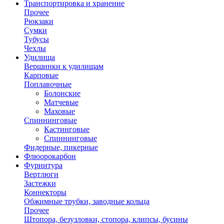
Транспортировка и хранение
Прочее
Рюкзаки
Сумки
Тубусы
Чехлы
Удилища
Вершинки к удилищам
Карповые
Поплавочные
Болонские
Матчевые
Маховые
Спиннинговые
Кастинговые
Спиннинговые
Фидерные, пикерные
Флюорокарбон
Фурнитура
Вертлюги
Застежки
Коннекторы
Обжимные трубки, заводные кольца
Прочее
Штопора, безузловки, стопора, клипсы, бусины