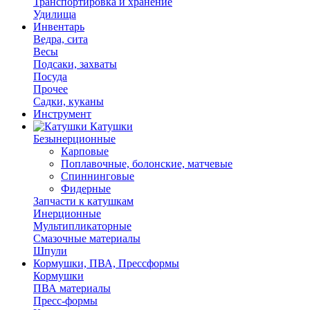
Транспортировка и хранение
Удилища
Инвентарь
Ведра, сита
Весы
Подсаки, захваты
Посуда
Прочее
Садки, куканы
Инструмент
Катушки
Безынерционные
Карповые
Поплавочные, болонские, матчевые
Спиннинговые
Фидерные
Запчасти к катушкам
Инерционные
Мультипликаторные
Смазочные материалы
Шпули
Кормушки, ПВА, Прессформы
Кормушки
ПВА материалы
Пресс-формы