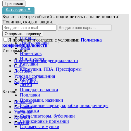
Принимаю
Категории ▼
Будьте в центре событий - подпишитесь на наши новости!
Новинки, скидки, акции.
Блесны
Воблеры
Оформить подписку
Грузила
Я прочитал и согласен с условиями
Политика
Джиг-головки
конфиденциальности
Зима
Информация
Инвентарь
Инструмент
Политика конфиденциальности
Катушки
О нас
Кормушки, ПВА, Прессформы
Доставка
Условия соглашения
Крючки
Карта сайта
Лески
Поводки, оснастки
Каталог
Поплавки
Прикормки, наживки
Воблеры
Рыболовные ящики, коробки, поводочницы,
Катушки
кошельки
Удилища
Сигнализаторы, бубенчики
Крючки
Силиконовые приманки
Блесны
Стримеры и мушки