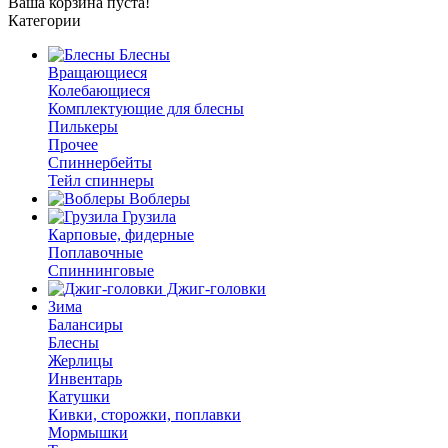
Ваша корзина пуста!
Категории
Блесны
Вращающиеся
Колебающиеся
Комплектующие для блесны
Пилькеры
Прочее
Спиннербейты
Тейл спиннеры
Воблеры
Грузила
Карповые, фидерные
Поплавочные
Спиннинговые
Джиг-головки
Зима
Балансиры
Блесны
Жерлицы
Инвентарь
Катушки
Кивки, сторожки, поплавки
Мормышки