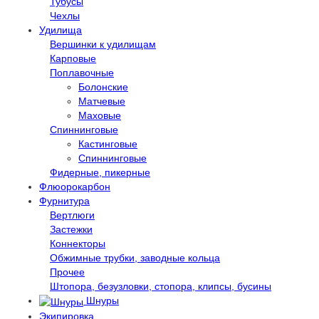
Тубусы
Чехлы
Удилища
Вершинки к удилищам
Карповые
Поплавочные
Болонские
Матчевые
Маховые
Спиннинговые
Кастинговые
Спиннинговые
Фидерные, пикерные
Флюорокарбон
Фурнитура
Вертлюги
Застежки
Коннекторы
Обжимные трубки, заводные кольца
Прочее
Штопора, безузловки, стопора, клипсы, бусины
Шнуры
Экипировка