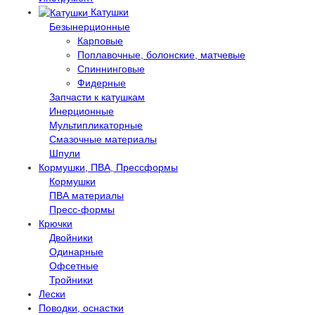
Катушки
Безынерционные
Карповые
Поплавочные, болонские, матчевые
Спиннинговые
Фидерные
Запчасти к катушкам
Инерционные
Мультипликаторные
Смазочные материалы
Шпули
Кормушки, ПВА, Прессформы
Кормушки
ПВА материалы
Пресс-формы
Крючки
Двойники
Одинарные
Офсетные
Тройники
Лески
Поводки, оснастки