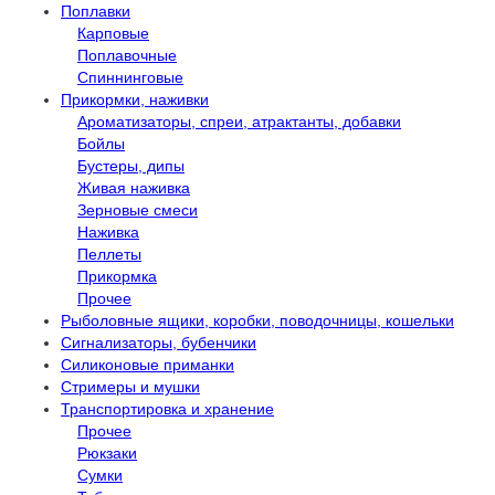
Поплавки
Карповые
Поплавочные
Спиннинговые
Прикормки, наживки
Ароматизаторы, спреи, атрактанты, добавки
Бойлы
Бустеры, дипы
Живая наживка
Зерновые смеси
Наживка
Пеллеты
Прикормка
Прочее
Рыболовные ящики, коробки, поводочницы, кошельки
Сигнализаторы, бубенчики
Силиконовые приманки
Стримеры и мушки
Транспортировка и хранение
Прочее
Рюкзаки
Сумки