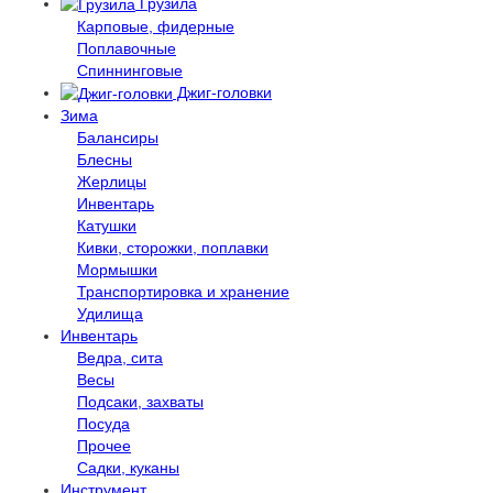
Грузила
Карповые, фидерные
Поплавочные
Спиннинговые
Джиг-головки
Зима
Балансиры
Блесны
Жерлицы
Инвентарь
Катушки
Кивки, сторожки, поплавки
Мормышки
Транспортировка и хранение
Удилища
Инвентарь
Ведра, сита
Весы
Подсаки, захваты
Посуда
Прочее
Садки, куканы
Инструмент