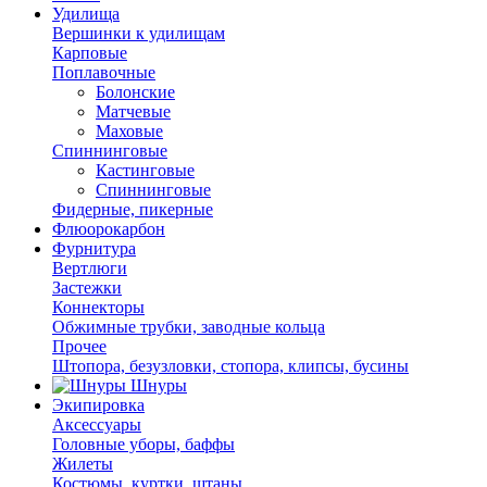
Удилища
Вершинки к удилищам
Карповые
Поплавочные
Болонские
Матчевые
Маховые
Спиннинговые
Кастинговые
Спиннинговые
Фидерные, пикерные
Флюорокарбон
Фурнитура
Вертлюги
Застежки
Коннекторы
Обжимные трубки, заводные кольца
Прочее
Штопора, безузловки, стопора, клипсы, бусины
Шнуры
Экипировка
Аксессуары
Головные уборы, баффы
Жилеты
Костюмы, куртки, штаны