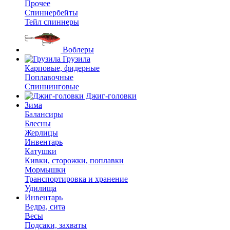
Прочее
Спиннербейты
Тейл спиннеры
Воблеры
Грузила
Карповые, фидерные
Поплавочные
Спиннинговые
Джиг-головки
Зима
Балансиры
Блесны
Жерлицы
Инвентарь
Катушки
Кивки, сторожки, поплавки
Мормышки
Транспортировка и хранение
Удилища
Инвентарь
Ведра, сита
Весы
Подсаки, захваты