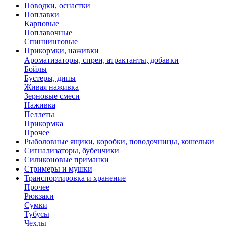
Поводки, оснастки
Поплавки
Карповые
Поплавочные
Спиннинговые
Прикормки, наживки
Ароматизаторы, спреи, атрактанты, добавки
Бойлы
Бустеры, дипы
Живая наживка
Зерновые смеси
Наживка
Пеллеты
Прикормка
Прочее
Рыболовные ящики, коробки, поводочницы, кошельки
Сигнализаторы, бубенчики
Силиконовые приманки
Стримеры и мушки
Транспортировка и хранение
Прочее
Рюкзаки
Сумки
Тубусы
Чехлы